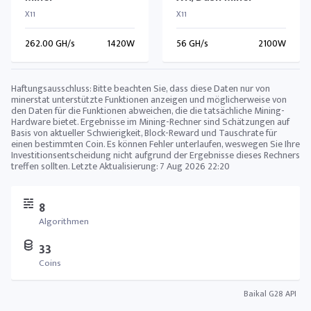
X11
X11
262.00 GH/s
1420W
56 GH/s
2100W
Haftungsausschluss: Bitte beachten Sie, dass diese Daten nur von
minerstat unterstützte Funktionen anzeigen und möglicherweise von
den Daten für die Funktionen abweichen, die die tatsächliche Mining-
Hardware bietet. Ergebnisse im Mining-Rechner sind Schätzungen auf
Basis von aktueller Schwierigkeit, Block-Reward und Tauschrate für
einen bestimmten Coin. Es können Fehler unterlaufen, weswegen Sie Ihre
Investitionsentscheidung nicht aufgrund der Ergebnisse dieses Rechners
treffen sollten. Letzte Aktualisierung:
7 Aug 2026 22:20
8
Algorithmen
33
Coins
Baikal G28 API