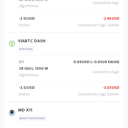
-3.12
USD
-2.96
USD
VIABTC DASH
PPS POOL
X11
0.09
USD (~0.0028 DASH)
28 GH/s, 1300 W
-3.12
USD
-3.03
USD
MD X11
MULTI-ALGO POOL