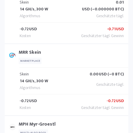
Skein
0.01
14 GH/s, 300 W
USD (~0.000000 BTC)
-0.72
USD
-0.71
USD
MRR Skein
MARKETPLACE
Skein
0.00
USD (~0 BTC)
14 GH/s, 300 W
-0.72
USD
-0.72
USD
MPH Myr-Groestl
MULTI-ALGO POOL