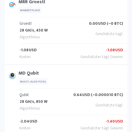
MRR Groestl
MARKETPLACE
Groestl
0.00
USD (~0 BTC)
28 GH/s, 450 W
-1.08
USD
-1.08
USD
MD Qubit
MULTI-ALGO POOL
Qubit
0.64
USD (~0.000010 BTC)
28 GH/s, 850 W
-2.04
USD
-1.40
USD