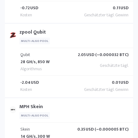
-0.72
USD
0.11
USD
zpool Qubit
MULTI-ALGO POOL
Qubit
2.05
USD (~0.000032 BTC)
28 GH/s, 850 W
-2.04
USD
0.01
USD
MPH Skein
MULTI-ALGO POOL
Skein
0.35
USD (~0.000005 BTC)
14 GH/s, 300 W