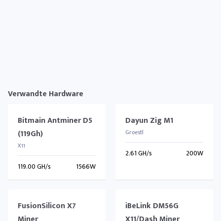
Verwandte Hardware
Bitmain Antminer D5
Dayun Zig M1
(119Gh)
Groestl
X11
2.61 GH/s
200W
119.00 GH/s
1566W
FusionSilicon X7
iBeLink DM56G
Miner
X11/Dash Miner