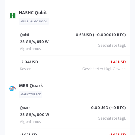
HASHC Qubit
MULTI-ALGO POOL
Qubit
0.63
USD (~0.000010 BTC)
28 GH/s, 850 W
-2.04
USD
-1.41
USD
MRR Quark
MARKETPLACE
Quark
0.00
USD (~0 BTC)
28 GH/s, 800 W
-1.92
USD
-1.92
USD