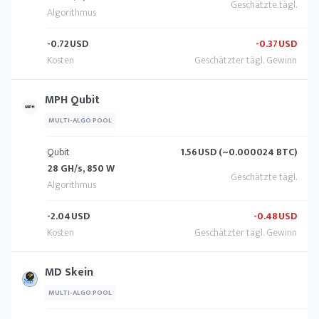
-0.72
USD
-0.37
USD
MPH Qubit
MULTI-ALGO POOL
Qubit
1.56
USD (~0.000024 BTC)
28 GH/s, 850 W
-2.04
USD
-0.48
USD
MD Skein
MULTI-ALGO POOL