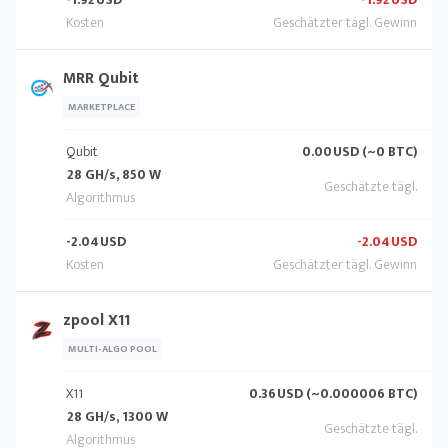
MRR Qubit
MARKETPLACE
Qubit
0.00
USD (~0 BTC)
28 GH/s, 850 W
-2.04
USD
-2.04
USD
zpool X11
MULTI-ALGO POOL
X11
0.36
USD (~0.000006 BTC)
28 GH/s, 1300 W