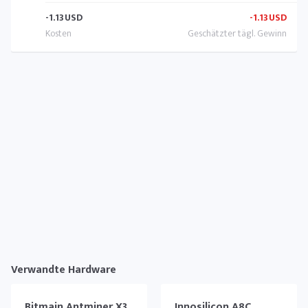
-1.13
USD
-1.13
USD
Verwandte Hardware
Bitmain Antminer X3
Innosilicon A8C