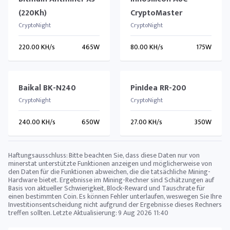
(220Kh)
CryptoMaster
CryptoNight
CryptoNight
220.00 KH/s
465W
80.00 KH/s
175W
Baikal BK-N240
PinIdea RR-200
CryptoNight
CryptoNight
240.00 KH/s
650W
27.00 KH/s
350W
Haftungsausschluss: Bitte beachten Sie, dass diese Daten nur von
minerstat unterstützte Funktionen anzeigen und möglicherweise von
den Daten für die Funktionen abweichen, die die tatsächliche Mining-
Hardware bietet. Ergebnisse im Mining-Rechner sind Schätzungen auf
Basis von aktueller Schwierigkeit, Block-Reward und Tauschrate für
einen bestimmten Coin. Es können Fehler unterlaufen, weswegen Sie Ihre
Investitionsentscheidung nicht aufgrund der Ergebnisse dieses Rechners
treffen sollten. Letzte Aktualisierung:
9 Aug 2026 11:40