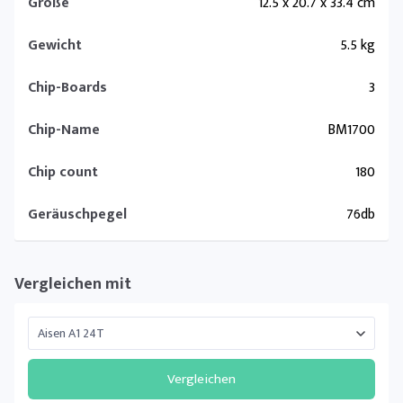
Größe
12.5 x 20.7 x 33.4 cm
Gewicht
5.5 kg
Chip-Boards
3
Chip-Name
BM1700
Chip count
180
Geräuschpegel
76db
Vergleichen mit
Vergleichen