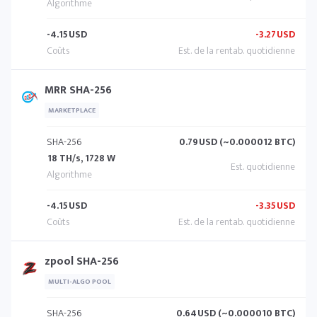
-4.15
USD
-3.27
USD
MRR SHA-256
MARKETPLACE
SHA-256
0.79
USD (~0.000012 BTC)
18 TH/s, 1728 W
-4.15
USD
-3.35
USD
zpool SHA-256
MULTI-ALGO POOL
SHA-256
0.64
USD (~0.000010 BTC)