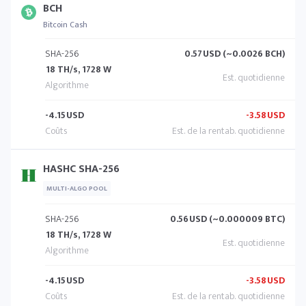
BCH
Bitcoin Cash
SHA-256
0.57
USD (~0.0026 BCH)
18 TH/s, 1728 W
-4.15
USD
-3.58
USD
HASHC SHA-256
MULTI-ALGO POOL
SHA-256
0.56
USD (~0.000009 BTC)
18 TH/s, 1728 W
-4.15
USD
-3.58
USD