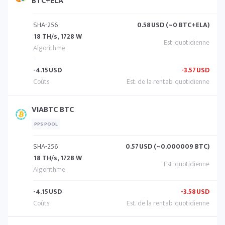
BTC+ELA
SHA-256
0.58
USD (~0 BTC+ELA)
18 TH/s, 1728 W
-4.15
USD
-3.57
USD
VIABTC BTC
PPS POOL
SHA-256
0.57
USD (~0.000009 BTC)
18 TH/s, 1728 W
-4.15
USD
-3.58
USD