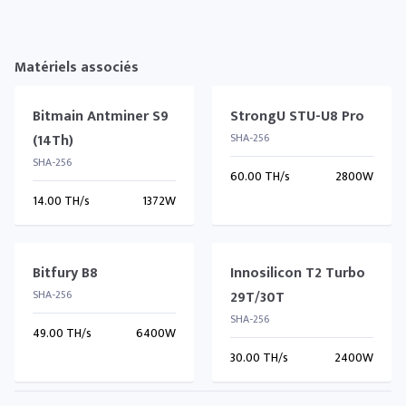
Matériels associés
Bitmain Antminer S9
StrongU STU-U8 Pro
(14Th)
SHA-256
SHA-256
60.00 TH/s
2800W
14.00 TH/s
1372W
Bitfury B8
Innosilicon T2 Turbo
SHA-256
29T/30T
SHA-256
49.00 TH/s
6400W
30.00 TH/s
2400W