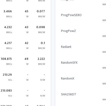
MH/s
W
MH/W
MH
3.466
45
0.077
ProgPowSERO
MH/s
W
MH/W
MH
4.232
43
0.098
ProgPowZ
MH/s
W
MH/W
MH
4.217
42
0.1
Radiant
MH/s
W
MH/W
MH
108.875
49
2.222
RandomSFX
MH/s
W
MH/W
MH
213.29
-
-
RandomX
H/s
W
H/W
MH
213.083
-
-
SHA256DT
H/s
W
H/W
MH