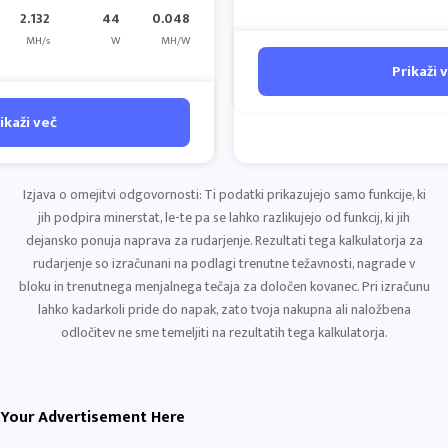
2.132
44
0.048
MH/s
W
MH/W
Prikaži 
ikaži več
Izjava o omejitvi odgovornosti: Ti podatki prikazujejo samo funkcije, ki
jih podpira minerstat, le-te pa se lahko razlikujejo od funkcij, ki jih
dejansko ponuja naprava za rudarjenje. Rezultati tega kalkulatorja za
rudarjenje so izračunani na podlagi trenutne težavnosti, nagrade v
bloku in trenutnega menjalnega tečaja za določen kovanec. Pri izračunu
lahko kadarkoli pride do napak, zato tvoja nakupna ali naložbena
odločitev ne sme temeljiti na rezultatih tega kalkulatorja.
Your Advertisement Here