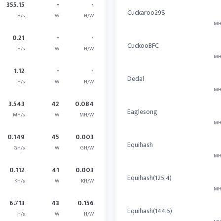
355.15
-
-
Cuckaroo29S
H/s
W
H/W
MH
0.21
-
-
CuckooBFC
H/s
W
H/W
MH
1.12
-
-
Dedal
H/s
W
H/W
MH
3.543
42
0.084
Eaglesong
MH/s
W
MH/W
MH
0.149
45
0.003
Equihash
GH/s
W
GH/W
MH
0.112
41
0.003
Equihash(125,4)
KH/s
W
KH/W
MH
6.713
43
0.156
Equihash(144,5)
H/s
W
H/W