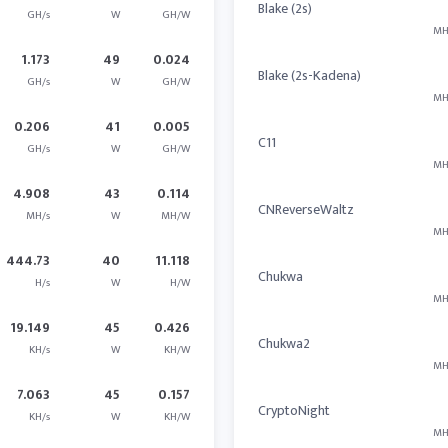
Blake (2s)
GH/s
W
GH/W
MH
1.173
49
0.024
Blake (2s-Kadena)
GH/s
W
GH/W
MH
0.206
41
0.005
C11
GH/s
W
GH/W
MH
4.908
43
0.114
CNReverseWaltz
MH/s
W
MH/W
MH
444.73
40
11.118
Chukwa
H/s
W
H/W
MH
19.149
45
0.426
Chukwa2
KH/s
W
KH/W
MH
7.063
45
0.157
CryptoNight
KH/s
W
KH/W
MH