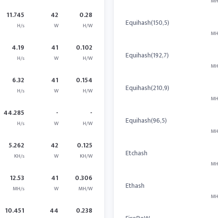
MH
11.745
42
0.28
Equihash(150,5)
H/s
W
H/W
MH
4.19
41
0.102
Equihash(192,7)
H/s
W
H/W
MH
6.32
41
0.154
Equihash(210,9)
H/s
W
H/W
MH
44.285
-
-
Equihash(96,5)
H/s
W
H/W
MH
5.262
42
0.125
Etchash
KH/s
W
KH/W
MH
12.53
41
0.306
Ethash
MH/s
W
MH/W
MH
10.451
44
0.238