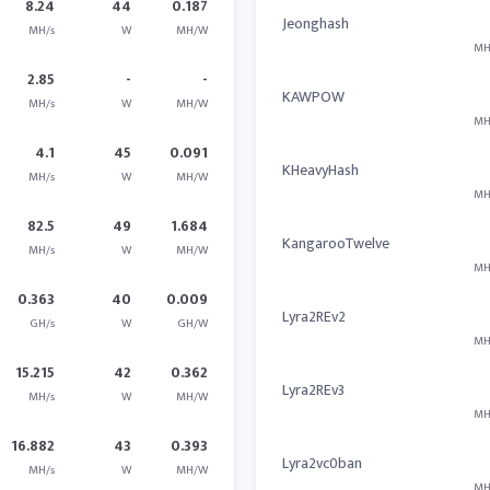
8.24
44
0.187
Jeonghash
MH/s
W
MH/W
MH
2.85
-
-
KAWPOW
MH/s
W
MH/W
MH
4.1
45
0.091
KHeavyHash
MH/s
W
MH/W
MH
82.5
49
1.684
KangarooTwelve
MH/s
W
MH/W
MH
0.363
40
0.009
Lyra2REv2
GH/s
W
GH/W
MH
15.215
42
0.362
Lyra2REv3
MH/s
W
MH/W
MH
16.882
43
0.393
Lyra2vc0ban
MH/s
W
MH/W
MH