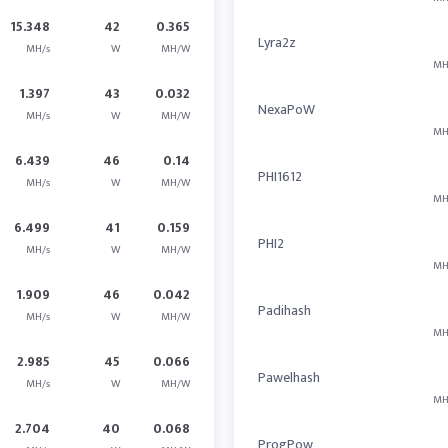
15.348
42
0.365
Lyra2z
MH/s
W
MH/W
MH
1.397
43
0.032
NexaPoW
MH/s
W
MH/W
MH
6.439
46
0.14
PHI1612
MH/s
W
MH/W
MH
6.499
41
0.159
PHI2
MH/s
W
MH/W
MH
1.909
46
0.042
Padihash
MH/s
W
MH/W
MH
2.985
45
0.066
Pawelhash
MH/s
W
MH/W
MH
2.704
40
0.068
ProgPow