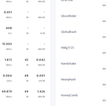
FiroPoW
MH/s
W
MH/W
MH
0.051
-
-
GhostRider
MH/s
W
MH/W
MH
408
-
-
Globalhash
H/s
W
H/W
MH
15.003
-
-
HMQ1725
MH/s
W
MH/W
MH
1.872
45
0.042
Handshake
MH/s
W
MH/W
MH
0.064
48
0.001
HeavyHash
GH/s
W
GH/W
MH
69.879
49
1.426
HoneyComb
MH/s
W
MH/W
MH