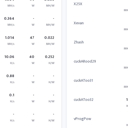
X25X
MH/s
W
MH/W
MH
0.364
-
-
Xevan
MH/s
W
MH/W
MH
1.014
47
0.022
Zhash
MH/s
W
MH/W
MH
10.06
40
0.252
cuckARood29
H/s
W
H/W
MH
0.88
-
-
cuckAToo31
H/s
W
H/W
MH
0.1
-
-
cuckAToo32
1
H/s
W
H/W
H
-
-
-
vProgPow
H/s
W
H/W
H