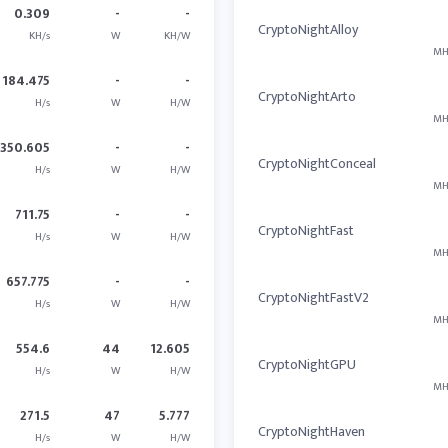
0.309
-
-
CryptoNightAlloy
KH/s
W
KH/W
MH
184.475
-
-
CryptoNightArto
H/s
W
H/W
MH
350.605
-
-
CryptoNightConceal
H/s
W
H/W
MH
711.75
-
-
CryptoNightFast
H/s
W
H/W
MH
657.775
-
-
CryptoNightFastV2
H/s
W
H/W
MH
554.6
44
12.605
CryptoNightGPU
H/s
W
H/W
MH
271.5
47
5.777
CryptoNightHaven
H/s
W
H/W