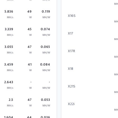
MH
5.836
49
0.119
X16S
MH/s
W
MH/W
MH
3.339
45
0.074
X17
MH/s
W
MH/W
MH
3.055
47
0.065
X17R
MH/s
W
MH/W
MH
3.459
41
0.084
X18
MH/s
W
MH/W
MH
2.643
-
-
X21S
MH/s
W
MH/W
MH
2.5
47
0.053
X22i
MH/s
W
MH/W
MH
1.604
44
0.036