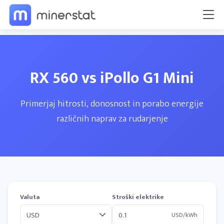
RX 560 vs iPollo G1 Mini
Primerjaj hitrosti, donosnost in porabo energije
različnih naprav za rudarjenje
Valuta
Stroški elektrike
USD/kWh