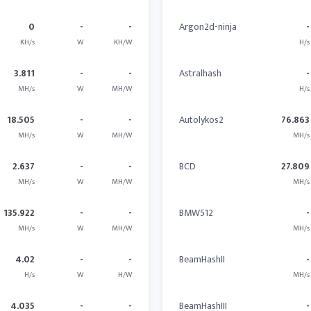
0
-
-
Argon2d-ninja
-
KH/s
W
KH/W
H/s
3.811
-
-
Astralhash
-
MH/s
W
MH/W
H/s
18.505
-
-
Autolykos2
76.863
MH/s
W
MH/W
MH/s
2.637
-
-
BCD
27.809
MH/s
W
MH/W
MH/s
135.922
-
-
BMW512
-
MH/s
W
MH/W
MH/s
4.02
-
-
BeamHashII
-
H/s
W
H/W
MH/s
4.035
-
-
BeamHashIII
-