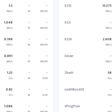
1.3
-
-
X21S
15.573
MH/s
W
MH/W
MH/s
1.048
-
-
X22i
-
MH/s
W
MH/W
MH/s
0.198
-
-
X25X
2.608
MH/s
W
MH/W
MH/s
0.891
-
-
Xevan
-
MH/s
W
MH/W
MH/s
1.25
-
-
Zhash
58
H/s
W
H/W
H/s
0.82
-
-
cuckARood29
-
H/s
W
H/W
H/s
1.086
-
-
vProgPow
-
MH/s
W
MH/W
H/s