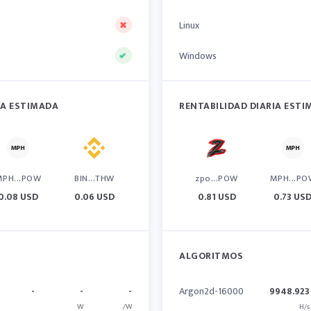
Linux
Windows
IA ESTIMADA
RENTABILIDAD DIARIA EST
MPH...POW
BIN...THW
zpo...POW
MPH...PO
0.08 USD
0.06 USD
0.81 USD
0.73 US
ALGORITMOS
-
-
-
Argon2d-16000
9948.923
W
/W
H/s