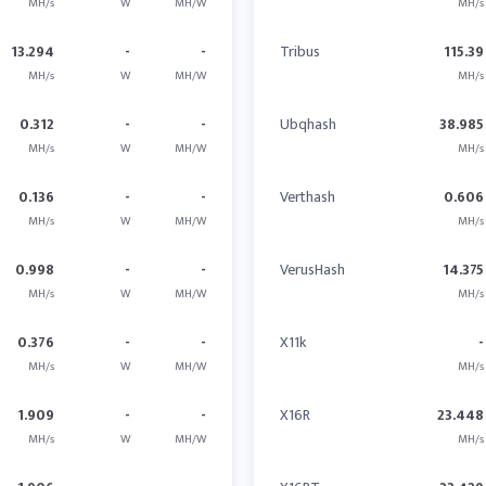
MH/s
W
MH/W
MH/s
13.294
-
-
Tribus
115.39
MH/s
W
MH/W
MH/s
0.312
-
-
Ubqhash
38.985
MH/s
W
MH/W
MH/s
0.136
-
-
Verthash
0.606
MH/s
W
MH/W
MH/s
0.998
-
-
VerusHash
14.375
MH/s
W
MH/W
MH/s
0.376
-
-
X11k
-
MH/s
W
MH/W
MH/s
1.909
-
-
X16R
23.448
MH/s
W
MH/W
MH/s