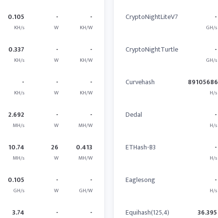
0.105
-
-
CryptoNightLiteV7
-
KH/s
W
KH/W
GH/s
0.337
-
-
CryptoNightTurtle
-
KH/s
W
KH/W
GH/s
-
-
-
Curvehash
89105686
KH/s
W
KH/W
H/s
2.692
-
-
Dedal
-
MH/s
W
MH/W
H/s
10.74
26
0.413
ETHash-B3
-
MH/s
W
MH/W
H/s
0.105
-
-
Eaglesong
-
GH/s
W
GH/W
H/s
3.74
-
-
Equihash(125,4)
36.395