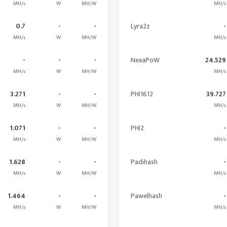
MH/s
W
MH/W
MH/s
0.7
-
-
Lyra2z
-
MH/s
W
MH/W
MH/s
-
-
-
NexaPoW
24.529
MH/s
W
MH/W
MH/s
3.271
-
-
PHI1612
39.727
MH/s
W
MH/W
MH/s
1.071
-
-
PHI2
-
MH/s
W
MH/W
MH/s
1.628
-
-
Padihash
-
MH/s
W
MH/W
MH/s
1.464
-
-
Pawelhash
-
MH/s
W
MH/W
MH/s