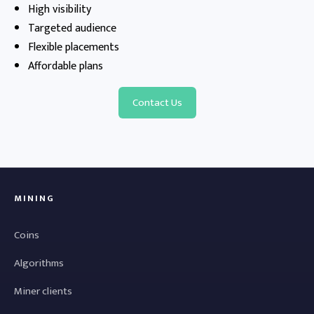
High visibility
Targeted audience
Flexible placements
Affordable plans
Contact Us
MINING
Coins
Algorithms
Miner clients