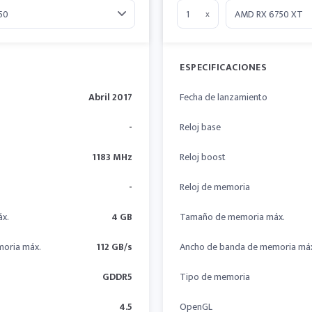
x
ESPECIFICACIONES
Abril 2017
Fecha de lanzamiento
-
Reloj base
1183 MHz
Reloj boost
-
Reloj de memoria
x.
4 GB
Tamaño de memoria máx.
oria máx.
112 GB/s
Ancho de banda de memoria má
GDDR5
Tipo de memoria
4.5
OpenGL