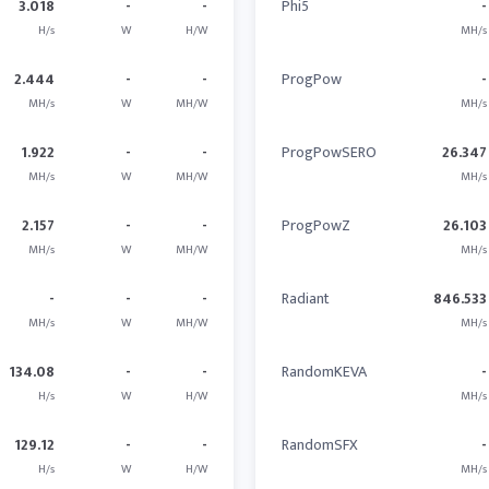
3.018
-
-
Phi5
-
H/s
W
H/W
MH/s
2.444
-
-
ProgPow
-
MH/s
W
MH/W
MH/s
1.922
-
-
ProgPowSERO
26.347
MH/s
W
MH/W
MH/s
2.157
-
-
ProgPowZ
26.103
MH/s
W
MH/W
MH/s
-
-
-
Radiant
846.533
MH/s
W
MH/W
MH/s
134.08
-
-
RandomKEVA
-
H/s
W
H/W
MH/s
129.12
-
-
RandomSFX
-
H/s
W
H/W
MH/s