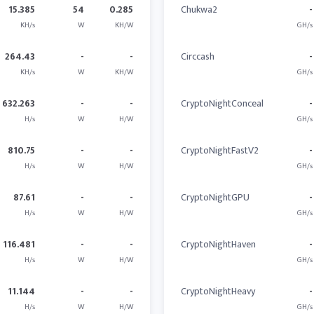
15.385
54
0.285
Chukwa2
-
KH/s
W
KH/W
GH/s
264.43
-
-
Circcash
-
KH/s
W
KH/W
GH/s
632.263
-
-
CryptoNightConceal
-
H/s
W
H/W
GH/s
810.75
-
-
CryptoNightFastV2
-
H/s
W
H/W
GH/s
87.61
-
-
CryptoNightGPU
-
H/s
W
H/W
GH/s
116.481
-
-
CryptoNightHaven
-
H/s
W
H/W
GH/s
11.144
-
-
CryptoNightHeavy
-
H/s
W
H/W
GH/s