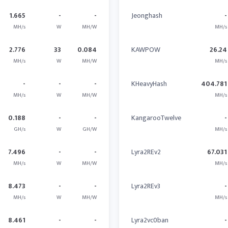
1.665
-
-
Jeonghash
-
MH/s
W
MH/W
MH/s
2.776
33
0.084
KAWPOW
26.24
MH/s
W
MH/W
MH/s
-
-
-
KHeavyHash
404.781
MH/s
W
MH/W
MH/s
0.188
-
-
KangarooTwelve
-
GH/s
W
GH/W
MH/s
7.496
-
-
Lyra2REv2
67.031
MH/s
W
MH/W
MH/s
8.473
-
-
Lyra2REv3
-
MH/s
W
MH/W
MH/s
8.461
-
-
Lyra2vc0ban
-