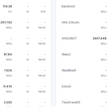
114.38
-
-
RandomX
-
H/s
W
H/W
MH/s
201.702
-
-
SHA-256csm
-
MH/s
W
MH/W
MH/s
-
-
-
SHA256DT
2607.648
MH/s
W
MH/W
MH/s
87.84
-
-
Skein2
-
MH/s
W
MH/W
MH/s
7.624
-
-
Skunkhash
-
MH/s
W
MH/W
MH/s
0.414
-
-
SonoA
-
MH/s
W
MH/W
MH/s
5.505
-
-
TimeTravel10
-