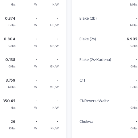
H/s
W
H/W
MH/s
0.374
-
-
Blake (2b)
-
GH/s
W
GH/W
MH/s
0.804
-
-
Blake (2s)
6.905
GH/s
W
GH/W
GH/s
0.138
-
-
Blake (2s-Kadena)
-
GH/s
W
GH/W
GH/s
3.759
-
-
C11
-
MH/s
W
MH/W
GH/s
350.65
-
-
CNReverseWaltz
-
H/s
W
H/W
GH/s
26
-
-
Chukwa
-
KH/s
W
KH/W
GH/s