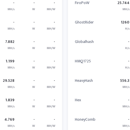
-
-
-
FiroPoW
25.744
MH/s
W
MH/W
MH/s
-
-
-
GhostRider
1260
MH/s
W
MH/W
H/s
7.882
-
-
Globalhash
-
MH/s
W
MH/W
H/s
1.199
-
-
HMQ1725
-
MH/s
W
MH/W
H/s
29.528
-
-
HeavyHash
556.3
MH/s
W
MH/W
MH/s
1.839
-
-
Hex
-
MH/s
W
MH/W
MH/s
4.769
-
-
HoneyComb
-
MH/s
W
MH/W
MH/s