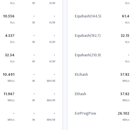
H/s
W
H/W
H/s
10.556
-
-
Equihash(144,5)
61.4
H/s
W
H/W
H/s
4.537
-
-
Equihash(192,7)
32.15
H/s
W
H/W
H/s
32.34
-
-
Equihash(210,9)
-
H/s
W
H/W
H/s
10.491
-
-
Etchash
57.92
MH/s
W
MH/W
MH/s
11.967
-
-
Ethash
57.92
MH/s
W
MH/W
MH/s
-
-
-
EvrProgPow
26.102
MH/s
W
MH/W
MH/s