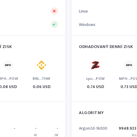
Linux
Windows
 ZISK
ODHADOVANÝ DENNÍ ZISK
MPH...POW
BIN...THW
zpo...POW
MPH...PO
0.08 USD
0.06 USD
0.74 USD
0.73 US
ALGORITMY
-
-
-
Argon2d-16000
9948.923
W
/W
H/s