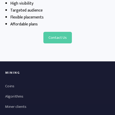
High visibility
Targeted audience
Flexible placements
Affordable plans
Contact Us
MINING
Coins
Algorithms
Miner clients