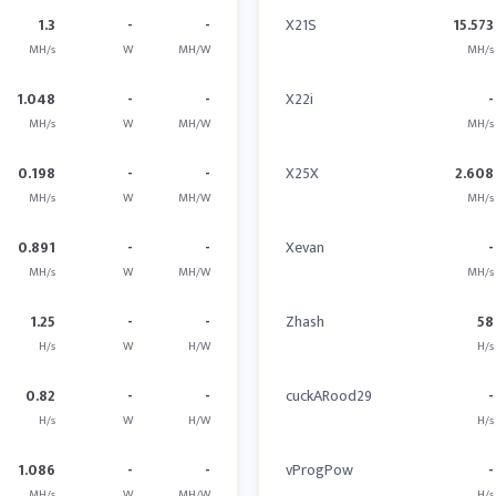
1.3
-
-
X21S
15.573
MH/s
W
MH/W
MH/s
1.048
-
-
X22i
-
MH/s
W
MH/W
MH/s
0.198
-
-
X25X
2.608
MH/s
W
MH/W
MH/s
0.891
-
-
Xevan
-
MH/s
W
MH/W
MH/s
1.25
-
-
Zhash
58
H/s
W
H/W
H/s
0.82
-
-
cuckARood29
-
H/s
W
H/W
H/s
1.086
-
-
vProgPow
-
MH/s
W
MH/W
H/s