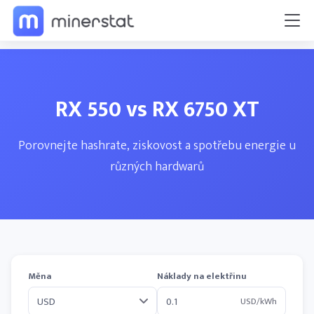
RX 550 vs RX 6750 XT
Porovnejte hashrate, ziskovost a spotřebu energie u
různých hardwarů
Měna
Náklady na elektřinu
USD/kWh