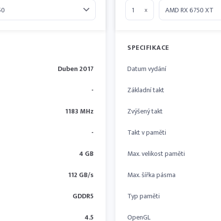
x
SPECIFIKACE
Duben 2017
Datum vydání
-
Základní takt
1183 MHz
Zvýšený takt
-
Takt v paměti
4 GB
Max. velikost paměti
112 GB/s
Max. šířka pásma
GDDR5
Typ paměti
4.5
OpenGL