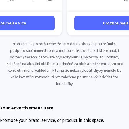
oumejte více
Prozkoumejt
Prohlášení: Upozorňujeme, že tato data zobrazují pouze funkce
podporované minerstatem a mohou se lišit od funkcí, které nabízí
skutečný těžební hardware. Výsledky kalkulačky těžby jsou odhady
založené na aktuální obtížnosti, odměně za blok a směnném kurzu pro
konkrétní měnu. Vzhledem k tomu, že nelze vyloučit chyby, nemělo by
vaše investiční rozhodnutí být založeno pouze na výsledcích této
kalkulačky.
Your Advertisement Here
Promote your brand, service, or product in this space.