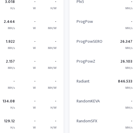
3.018
-
-
Phi5
-
H/s
W
H/W
MH/s
2.444
-
-
ProgPow
-
MH/s
W
MH/W
MH/s
1.922
-
-
ProgPowSERO
26.347
MH/s
W
MH/W
MH/s
2.157
-
-
ProgPowZ
26.103
MH/s
W
MH/W
MH/s
-
-
-
Radiant
846.533
MH/s
W
MH/W
MH/s
134.08
-
-
RandomKEVA
-
H/s
W
H/W
MH/s
129.12
-
-
RandomSFX
-
H/s
W
H/W
MH/s