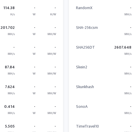
114.38
-
-
RandomX
-
H/s
W
H/W
MH/s
201.702
-
-
SHA-256csm
-
MH/s
W
MH/W
MH/s
-
-
-
SHA256DT
2607.648
MH/s
W
MH/W
MH/s
87.84
-
-
Skein2
-
MH/s
W
MH/W
MH/s
7.624
-
-
Skunkhash
-
MH/s
W
MH/W
MH/s
0.414
-
-
SonoA
-
MH/s
W
MH/W
MH/s
5.505
-
-
TimeTravel10
-