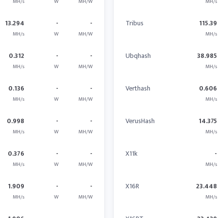
MH/s
W
MH/W
MH/s
13.294
-
-
Tribus
115.39
MH/s
W
MH/W
MH/s
0.312
-
-
Ubqhash
38.985
MH/s
W
MH/W
MH/s
0.136
-
-
Verthash
0.606
MH/s
W
MH/W
MH/s
0.998
-
-
VerusHash
14.375
MH/s
W
MH/W
MH/s
0.376
-
-
X11k
-
MH/s
W
MH/W
MH/s
1.909
-
-
X16R
23.448
MH/s
W
MH/W
MH/s