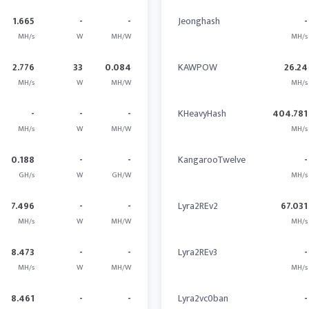
1.665
-
-
Jeonghash
-
MH/s
W
MH/W
MH/s
2.776
33
0.084
KAWPOW
26.24
MH/s
W
MH/W
MH/s
-
-
-
KHeavyHash
404.781
MH/s
W
MH/W
MH/s
0.188
-
-
KangarooTwelve
-
GH/s
W
GH/W
MH/s
7.496
-
-
Lyra2REv2
67.031
MH/s
W
MH/W
MH/s
8.473
-
-
Lyra2REv3
-
MH/s
W
MH/W
MH/s
8.461
-
-
Lyra2vc0ban
-