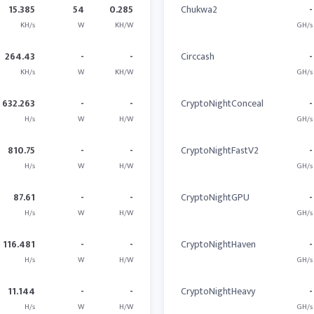
15.385
54
0.285
Chukwa2
-
KH/s
W
KH/W
GH/s
264.43
-
-
Circcash
-
KH/s
W
KH/W
GH/s
632.263
-
-
CryptoNightConceal
-
H/s
W
H/W
GH/s
810.75
-
-
CryptoNightFastV2
-
H/s
W
H/W
GH/s
87.61
-
-
CryptoNightGPU
-
H/s
W
H/W
GH/s
116.481
-
-
CryptoNightHaven
-
H/s
W
H/W
GH/s
11.144
-
-
CryptoNightHeavy
-
H/s
W
H/W
GH/s