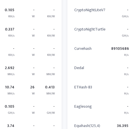
0.105
-
-
CryptoNightLiteV7
-
KH/s
W
KH/W
GH/s
0.337
-
-
CryptoNightTurtle
-
KH/s
W
KH/W
GH/s
-
-
-
Curvehash
89105686
KH/s
W
KH/W
H/s
2.692
-
-
Dedal
-
MH/s
W
MH/W
H/s
10.74
26
0.413
ETHash-B3
-
MH/s
W
MH/W
H/s
0.105
-
-
Eaglesong
-
GH/s
W
GH/W
H/s
3.74
-
-
Equihash(125,4)
36.395