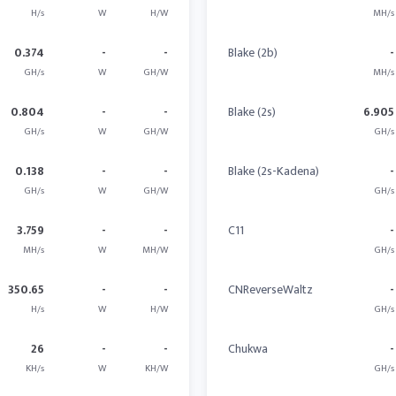
H/s
W
H/W
MH/s
0.374
-
-
Blake (2b)
-
GH/s
W
GH/W
MH/s
0.804
-
-
Blake (2s)
6.905
GH/s
W
GH/W
GH/s
0.138
-
-
Blake (2s-Kadena)
-
GH/s
W
GH/W
GH/s
3.759
-
-
C11
-
MH/s
W
MH/W
GH/s
350.65
-
-
CNReverseWaltz
-
H/s
W
H/W
GH/s
26
-
-
Chukwa
-
KH/s
W
KH/W
GH/s