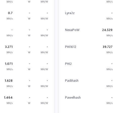
MH/s
W
MH/W
MH/s
0.7
-
-
Lyra2z
-
MH/s
W
MH/W
MH/s
-
-
-
NexaPoW
24.529
MH/s
W
MH/W
MH/s
3.271
-
-
PHI1612
39.727
MH/s
W
MH/W
MH/s
1.071
-
-
PHI2
-
MH/s
W
MH/W
MH/s
1.628
-
-
Padihash
-
MH/s
W
MH/W
MH/s
1.464
-
-
Pawelhash
-
MH/s
W
MH/W
MH/s