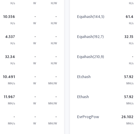
H/s
W
H/W
H/s
10.556
-
-
Equihash(144,5)
61.4
H/s
W
H/W
H/s
4.537
-
-
Equihash(192,7)
32.15
H/s
W
H/W
H/s
32.34
-
-
Equihash(210,9)
-
H/s
W
H/W
H/s
10.491
-
-
Etchash
57.92
MH/s
W
MH/W
MH/s
11.967
-
-
Ethash
57.92
MH/s
W
MH/W
MH/s
-
-
-
EvrProgPow
26.102
MH/s
W
MH/W
MH/s