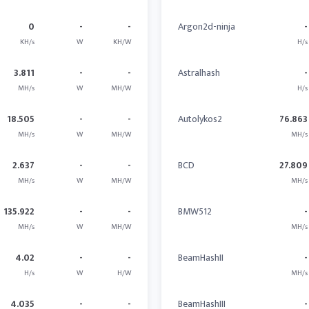
0
-
-
Argon2d-ninja
-
KH/s
W
KH/W
H/s
3.811
-
-
Astralhash
-
MH/s
W
MH/W
H/s
18.505
-
-
Autolykos2
76.863
MH/s
W
MH/W
MH/s
2.637
-
-
BCD
27.809
MH/s
W
MH/W
MH/s
135.922
-
-
BMW512
-
MH/s
W
MH/W
MH/s
4.02
-
-
BeamHashII
-
H/s
W
H/W
MH/s
4.035
-
-
BeamHashIII
-