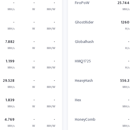
-
-
-
FiroPoW
25.744
MH/s
W
MH/W
MH/s
-
-
-
GhostRider
1260
MH/s
W
MH/W
H/s
7.882
-
-
Globalhash
-
MH/s
W
MH/W
H/s
1.199
-
-
HMQ1725
-
MH/s
W
MH/W
H/s
29.528
-
-
HeavyHash
556.3
MH/s
W
MH/W
MH/s
1.839
-
-
Hex
-
MH/s
W
MH/W
MH/s
4.769
-
-
HoneyComb
-
MH/s
W
MH/W
MH/s