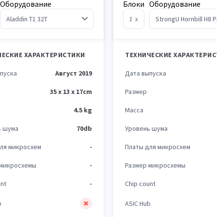
Оборудование
Блоки
Оборудование
x
ЧЕСКИЕ ХАРАКТЕРИСТИКИ
ТЕХНИЧЕСКИЕ ХАРАКТЕРИ
пуска
Август 2019
Дата выпуска
35 x 13 x 17cm
Размер
4.5 kg
Масса
ь шума
70db
Уровень шума
ля микросхем
-
Платы для микросхем
 микросхемы
-
Размер микросхемы
nt
-
Chip count
b
ASIC Hub