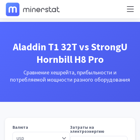
Aladdin T1 32T vs StrongU
Hornbill H8 Pro
Сравнение хешрейта, прибыльности и
потребляемой мощности разного оборудования
Валюта
Затраты на
электроэнергию