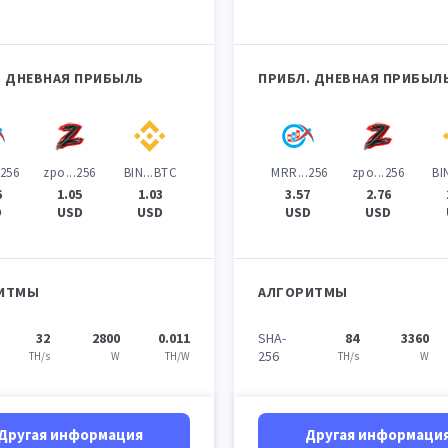
. ДНЕВНАЯ ПРИБЫЛЬ
ПРИБЛ. ДНЕВНАЯ ПРИБЫЛ
.256
zpo...256
BIN...BTC
MRR...256
zpo...256
BI
6
1.05
1.03
3.57
2.76
D
USD
USD
USD
USD
ИТМЫ
АЛГОРИТМЫ
32
2800
0.011
SHA-
84
3360
256
TH/s
W
TH/W
TH/s
W
Другая информация
Другая информаци