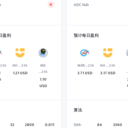
b
ASIC Hub
日盈利
预计每日盈利
.256
NH ...256
MD
MRR...256
NH ...256
...256
.
1
1.21 USD
3.71 USD
3.17 USD
1.10
D
USD
算法
32
2800
0.011
SHA-
84
3360