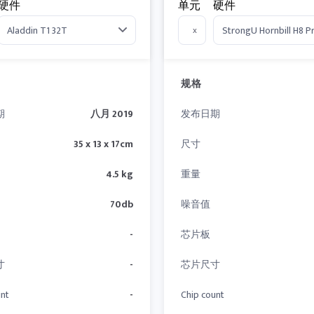
硬件
单元
硬件
x
规格
期
八月 2019
发布日期
35 x 13 x 17cm
尺寸
4.5 kg
重量
70db
噪音值
-
芯片板
寸
-
芯片尺寸
unt
-
Chip count