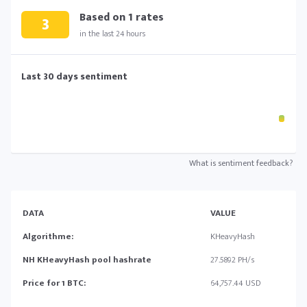
Based on
1
rates
3
in the last 24 hours
Last 30 days sentiment
What is sentiment feedback?
DATA
VALUE
Algorithme:
KHeavyHash
NH KHeavyHash pool hashrate
27.5892 PH/s
Price for 1 BTC:
64,757.44 USD