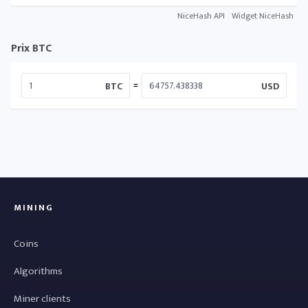
NiceHash API
Widget NiceHash
Prix BTC
=
BTC
USD
MINING
Coins
Algorithms
Miner clients