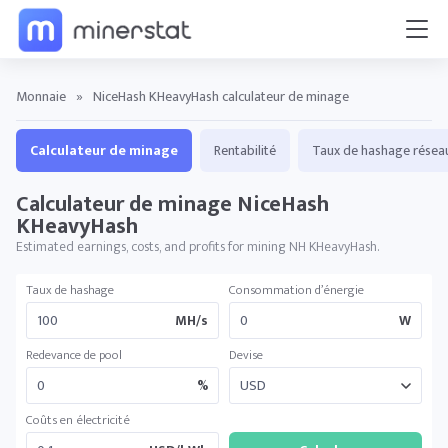
Monnaie
»
NiceHash KHeavyHash calculateur de minage
Calculateur de minage
Rentabilité
Taux de hashage résea
Calculateur de minage NiceHash
KHeavyHash
Estimated earnings, costs, and profits for mining NH KHeavyHash.
Taux de hashage
Consommation d’énergie
MH/s
W
Redevance de pool
Devise
%
Coûts en électricité