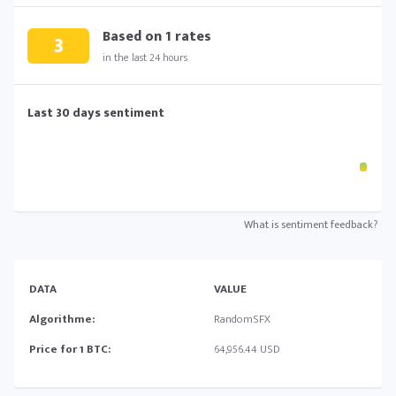
Based on
1
rates
3
in the last 24 hours
Last 30 days sentiment
What is sentiment feedback?
DATA
VALUE
Algorithme:
RandomSFX
Price for 1 BTC:
64,956.44 USD