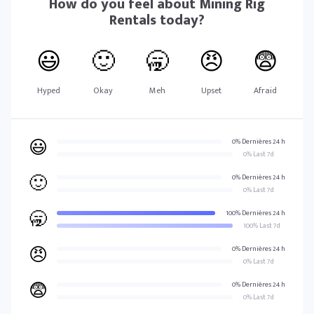
How do you feel about
Mining Rig
Rentals
today?
😃
🙂
🥱
😠
😨
Hyped
Okay
Meh
Upset
Afraid
😃
0% Dernières 24 h
0% Last 7d
🙂
0% Dernières 24 h
0% Last 7d
🥱
100% Dernières 24 h
100% Last 7d
😠
0% Dernières 24 h
0% Last 7d
😨
0% Dernières 24 h
0% Last 7d