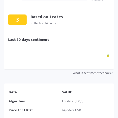
Based on
1
rates
3
in the last 24 hours
Last 30 days sentiment
What is sentiment feedback?
DATA
VALUE
Algoritmo:
Equihash(150,5)
Price for 1 BTC:
64,756.79 USD