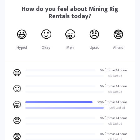
How do you feel about
Mining Rig
Rentals
today?
😃
🙂
🥱
😠
😨
Hyped
Okay
Meh
Upset
Afraid
😃
0% Últimas 24 horas
0% Last 7d
🙂
0% Últimas 24 horas
0% Last 7d
🥱
100% Últimas 24 horas
100% Last 7d
😠
0% Últimas 24 horas
0% Last 7d
😨
0% Últimas 24 horas
0% Last 7d