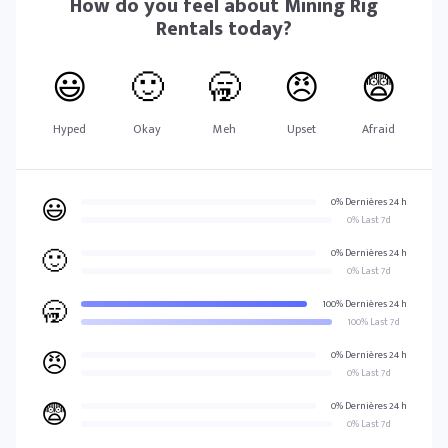
How do you feel about
Mining Rig
Rentals
today?
😃
🙂
🥱
😠
😨
Hyped
Okay
Meh
Upset
Afraid
😃
0% Dernières 24 h
0% Last 7d
🙂
0% Dernières 24 h
0% Last 7d
🥱
100% Dernières 24 h
100% Last 7d
😠
0% Dernières 24 h
0% Last 7d
😨
0% Dernières 24 h
0% Last 7d