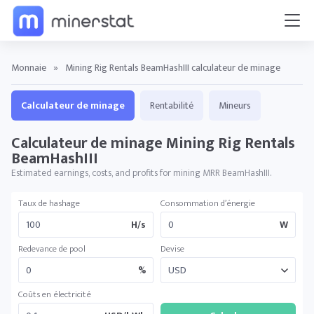
Monnaie
»
Mining Rig Rentals BeamHashIII calculateur de minage
Calculateur de minage
Rentabilité
Mineurs
Calculateur de minage Mining Rig Rentals
BeamHashIII
Estimated earnings, costs, and profits for mining MRR BeamHashIII.
Taux de hashage
Consommation d’énergie
H/s
W
Redevance de pool
Devise
%
Coûts en électricité