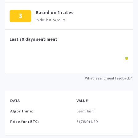
Based on
1
rates
3
in the last 24 hours
Last 30 days sentiment
What is sentiment feedback?
DATA
VALUE
Algorithme:
BeamHashIII
Price for 1 BTC:
64,718.01 USD