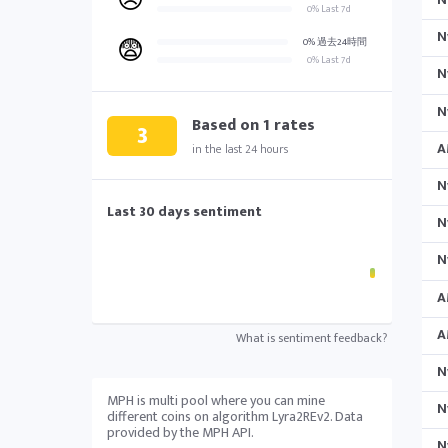
😠
0% Last 7d
N
😨
0% 過去24時間
0% Last 7d
N
N
Based on
1
rates
3
A
in the last 24 hours
N
Last 30 days sentiment
N
N
A
A
What is sentiment feedback?
N
MPH is multi pool where you can mine
N
different coins on algorithm Lyra2REv2. Data
provided by the MPH API.
N