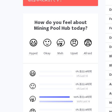
D
F
How do you feel about
Mining Pool Hub
today?
F
D
😃
🙂
🥱
😠
😨
D
Hyped
Okay
Meh
Upset
Afraid
B
B
😃
0% 過去24時間
D
0% Last 7d
A
🙂
0% 過去24時間
0% Last 7d
A
🥱
100% 過去24時間
100% Last 7d
N
0% 過去24時間
N