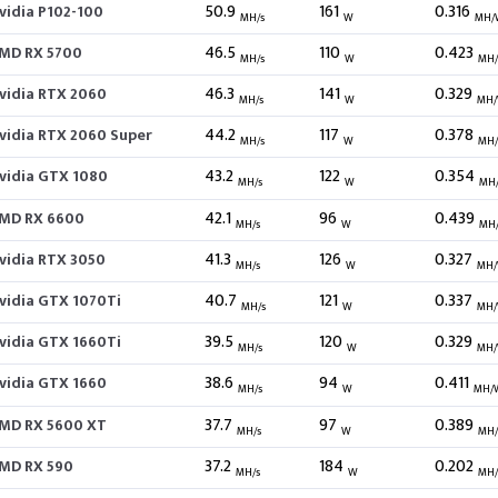
50.9
161
0.316
vidia P102-100
MH/s
W
MH/
46.5
110
0.423
MD RX 5700
MH/s
W
MH
46.3
141
0.329
vidia RTX 2060
MH/s
W
MH
44.2
117
0.378
vidia RTX 2060 Super
MH/s
W
MH
43.2
122
0.354
vidia GTX 1080
MH/s
W
MH
42.1
96
0.439
MD RX 6600
MH/s
W
MH
41.3
126
0.327
vidia RTX 3050
MH/s
W
MH
40.7
121
0.337
vidia GTX 1070Ti
MH/s
W
MH
39.5
120
0.329
vidia GTX 1660Ti
MH/s
W
MH
38.6
94
0.411
vidia GTX 1660
MH/s
W
MH/
37.7
97
0.389
MD RX 5600 XT
MH/s
W
MH
37.2
184
0.202
MD RX 590
MH/s
W
MH