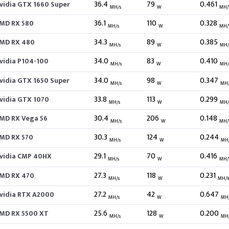
36.4
79
0.461
vidia GTX 1660 Super
MH/s
W
MH
36.1
110
0.328
MD RX 580
MH/s
W
MH
34.3
89
0.385
MD RX 480
MH/s
W
MH
34.0
83
0.410
vidia P104-100
MH/s
W
MH
34.0
98
0.347
vidia GTX 1650 Super
MH/s
W
MH
33.8
113
0.299
vidia GTX 1070
MH/s
W
MH
30.4
206
0.148
MD RX Vega 56
MH/s
W
MH
30.3
124
0.244
MD RX 570
MH/s
W
MH
29.1
70
0.416
vidia CMP 40HX
MH/s
W
MH
27.3
118
0.231
MD RX 470
MH/s
W
MH/
27.2
42
0.647
vidia RTX A2000
MH/s
W
MH
25.6
128
0.200
MD RX 5500 XT
MH/s
W
MH