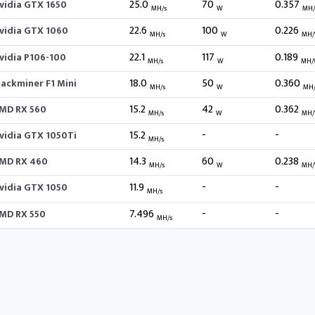
25.0
70
0.357
vidia GTX 1650
MH/s
W
MH
22.6
100
0.226
vidia GTX 1060
MH/s
W
MH
22.1
117
0.189
vidia P106-100
MH/s
W
MH/
18.0
50
0.360
lackminer F1 Mini
MH/s
W
MH
15.2
42
0.362
MD RX 560
MH/s
W
MH
15.2
-
-
vidia GTX 1050Ti
MH/s
14.3
60
0.238
MD RX 460
MH/s
W
MH
11.9
-
-
vidia GTX 1050
MH/s
7.496
-
-
MD RX 550
MH/s