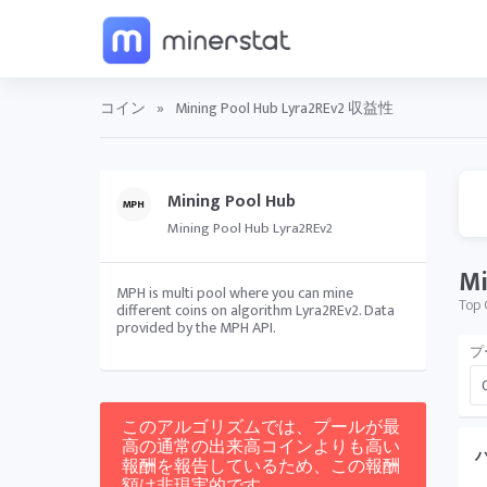
コイン
»
Mining Pool Hub Lyra2REv2 収益性
Mining Pool Hub
Mining Pool Hub Lyra2REv2
Mi
MPH is multi pool where you can mine
Top 
different coins on algorithm Lyra2REv2. Data
provided by the MPH API.
プ
このアルゴリズムでは、プールが最
高の通常の出来高コインよりも高い
報酬を報告しているため、この報酬
額は非現実的です。