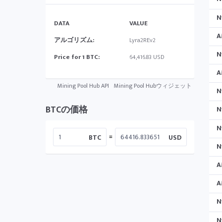
N
DATA
VALUE
A
アルゴリズム:
Lyra2REv2
N
Price for 1 BTC:
64,416.83 USD
A
Mining Pool Hub API
Mining Pool Hubウィジェット
N
BTCの価格
N
N
=
BTC
USD
N
A
A
N
N