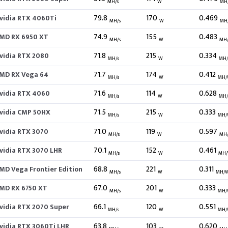
MH/s
W
MH
79.8
170
0.469
vidia RTX 4060Ti
MH/s
W
MH
74.9
155
0.483
MD RX 6950 XT
MH/s
W
MH
71.8
215
0.334
vidia RTX 2080
MH/s
W
MH
71.7
174
0.412
MD RX Vega 64
MH/s
W
MH/
71.6
114
0.628
vidia RTX 4060
MH/s
W
MH
71.5
215
0.333
vidia CMP 50HX
MH/s
W
MH/
71.0
119
0.597
vidia RTX 3070
MH/s
W
MH
70.1
152
0.461
vidia RTX 3070 LHR
MH/s
W
MH
68.8
221
0.311
MD Vega Frontier Edition
MH/s
W
MH/
67.0
201
0.333
MD RX 6750 XT
MH/s
W
MH/
66.1
120
0.551
vidia RTX 2070 Super
MH/s
W
MH/
63.8
103
0.620
vidia RTX 3060Ti LHR