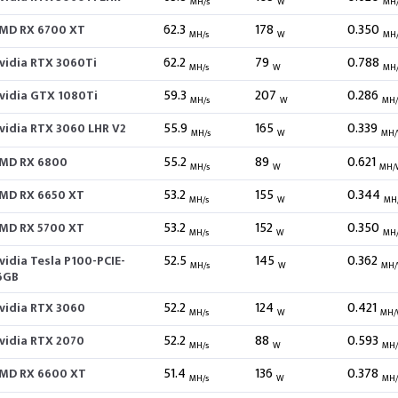
MH/s
W
MH
62.3
178
0.350
MD RX 6700 XT
MH/s
W
MH
62.2
79
0.788
vidia RTX 3060Ti
MH/s
W
MH
59.3
207
0.286
vidia GTX 1080Ti
MH/s
W
MH
55.9
165
0.339
vidia RTX 3060 LHR V2
MH/s
W
MH
55.2
89
0.621
MD RX 6800
MH/s
W
MH/
53.2
155
0.344
MD RX 6650 XT
MH/s
W
MH
53.2
152
0.350
MD RX 5700 XT
MH/s
W
MH
52.5
145
0.362
vidia Tesla P100-PCIE-
MH/s
W
MH
6GB
52.2
124
0.421
vidia RTX 3060
MH/s
W
MH/
52.2
88
0.593
vidia RTX 2070
MH/s
W
MH
51.4
136
0.378
MD RX 6600 XT
MH/s
W
MH