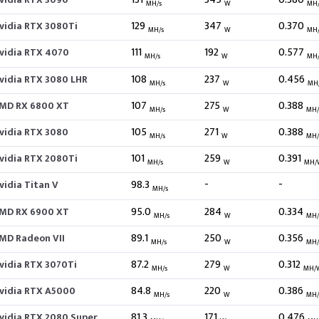
MH/s
W
MH
129
347
0.370
vidia RTX 3080Ti
MH/s
W
MH
111
192
0.577
vidia RTX 4070
MH/s
W
MH
108
237
0.456
vidia RTX 3080 LHR
MH/s
W
MH
107
275
0.388
MD RX 6800 XT
MH/s
W
MH
105
271
0.388
vidia RTX 3080
MH/s
W
MH
101
259
0.391
vidia RTX 2080Ti
MH/s
W
MH/
98.3
-
-
vidia Titan V
MH/s
95.0
284
0.334
MD RX 6900 XT
MH/s
W
MH
89.1
250
0.356
MD Radeon VII
MH/s
W
MH
87.2
279
0.312
vidia RTX 3070Ti
MH/s
W
MH/
84.8
220
0.386
vidia RTX A5000
MH/s
W
MH
81.3
171
0.476
vidia RTX 2080 Super