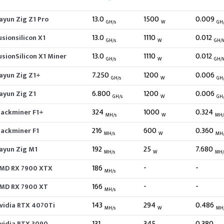
13.0
1500
0.009
ayun Zig Z1 Pro
GH/s
W
GH
13.0
1110
0.012
usionsilicon X1
GH/s
W
GH/
13.0
1110
0.012
usionSilicon X1 Miner
GH/s
W
GH/
7.250
1200
0.006
ayun Zig Z1+
GH/s
W
GH
6.800
1200
0.006
ayun Zig Z1
GH/s
W
GH
324
1000
0.324
lackminer F1+
MH/s
W
MH
216
600
0.360
lackminer F1
MH/s
W
MH
192
25
7.680
ayun Zig M1
MH/s
W
MH
186
-
-
MD RX 7900 XTX
MH/s
166
-
-
MD RX 7900 XT
MH/s
143
294
0.486
vidia RTX 4070Ti
MH/s
W
MH
131
345
0.380
vidia RTX 3090