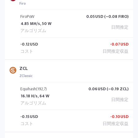
Firo
FiroPoW
0.05
USD (~0.08 FIRO)
4.85 MH/s, 50 W
-0.12
USD
-0.07
USD
ZCL
ZClassic
Equihash(192,7)
0.06
USD (~0.19 ZCL)
16.18 H/s, 64 W
-0.15
USD
-0.10
USD