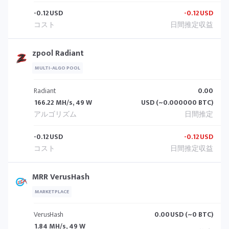
-0.12
USD
-0.12
USD
zpool Radiant
MULTI-ALGO POOL
Radiant
0.00
166.22 MH/s, 49 W
USD (~0.000000 BTC)
-0.12
USD
-0.12
USD
MRR VerusHash
MARKETPLACE
VerusHash
0.00
USD (~0 BTC)
1.84 MH/s, 49 W