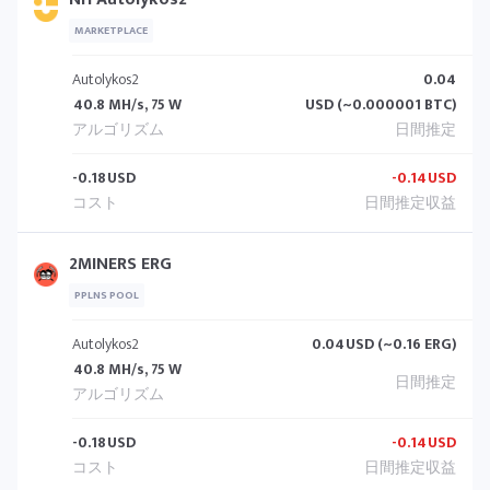
MARKETPLACE
Autolykos2
0.04
40.8 MH/s, 75 W
USD (~0.000001 BTC)
-0.18
USD
-0.14
USD
2MINERS ERG
PPLNS POOL
Autolykos2
0.04
USD (~0.16 ERG)
40.8 MH/s, 75 W
-0.18
USD
-0.14
USD