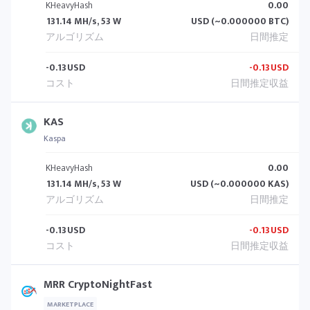
KHeavyHash
0.00
131.14 MH/s, 53 W
USD (~0.000000 BTC)
-0.13
USD
-0.13
USD
KAS
Kaspa
KHeavyHash
0.00
131.14 MH/s, 53 W
USD (~0.000000 KAS)
-0.13
USD
-0.13
USD
MRR CryptoNightFast
MARKETPLACE