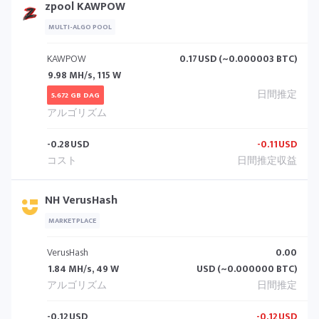
zpool KAWPOW
MULTI-ALGO POOL
KAWPOW
0.17
USD (~0.000003 BTC)
9.98 MH/s, 115 W
5.672 GB DAG
-0.28
USD
-0.11
USD
NH VerusHash
MARKETPLACE
VerusHash
0.00
1.84 MH/s, 49 W
USD (~0.000000 BTC)
-0.12
USD
-0.12
USD