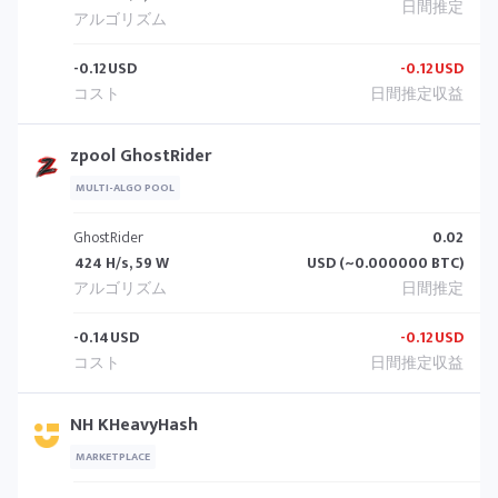
-0.12
USD
-0.12
USD
zpool GhostRider
MULTI-ALGO POOL
GhostRider
0.02
424 H/s, 59 W
USD (~0.000000 BTC)
-0.14
USD
-0.12
USD
NH KHeavyHash
MARKETPLACE