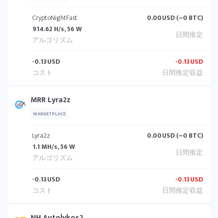
CryptoNightFast
0.00
USD (~0 BTC)
914.62 H/s, 56 W
-0.13
USD
-0.13
USD
MRR Lyra2z
MARKETPLACE
Lyra2z
0.00
USD (~0 BTC)
1.1 MH/s, 56 W
-0.13
USD
-0.13
USD
NH Autolykos2