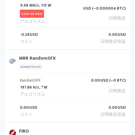
9.98 MH/s, 115 W
USD (~0.000004 BTC)
5.672 GB DAG
-0.28
USD
0.00
USD
MRR RandomSFX
MARKETPLACE
RandomSFX
0.00
USD (~0 BTC)
197.86 H/s, ? W
0.00
USD
0.00
USD
FIRO