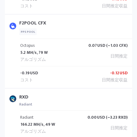
F2POOL CFX
PPS POOL
Octopus
0.07
USD (~1.03 CFX)
5.2 MH/s, 79 W
-0.19
USD
-0.12
USD
RXD
Radiant
Radiant
0.00
USD (~3.23 RXD)
166.22 MH/s, 49 W