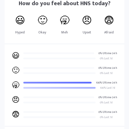
How do you feel about
HNS
today?
😃
🙂
🥱
😠
😨
Hyped
Okay
Meh
Upset
Afraid
😃
0% Ultime 24 h
0% Last 7d
🙂
0% Ultime 24 h
0% Last 7d
🥱
100% Ultime 24 h
100% Last 7d
😠
0% Ultime 24 h
0% Last 7d
😨
0% Ultime 24 h
0% Last 7d