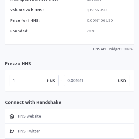
Volume 24 h HNS:
8,358.56 USD
Price for 1 HNS:
0.00161106 USD
Founded:
2020
HNS API
Widget COIN%
Prezzo HNS
=
HNS
USD
Connect with Handshake
HNS website
HNS Twitter