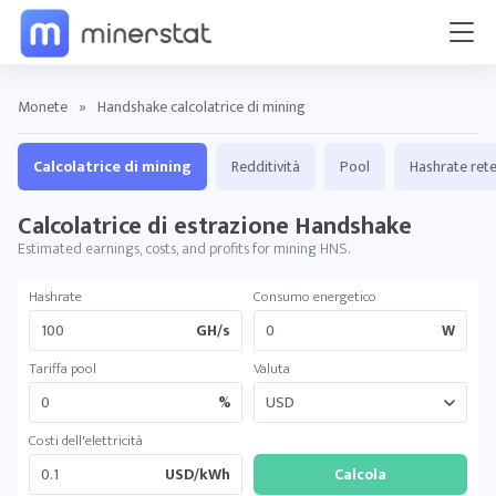
Monete
»
Handshake calcolatrice di mining
Calcolatrice di mining
Redditività
Pool
Hashrate ret
Calcolatrice di estrazione Handshake
Estimated earnings, costs, and profits for mining HNS.
Hashrate
Consumo energetico
GH/s
W
Tariffa pool
Valuta
%
Costi dell'elettricità
USD/kWh