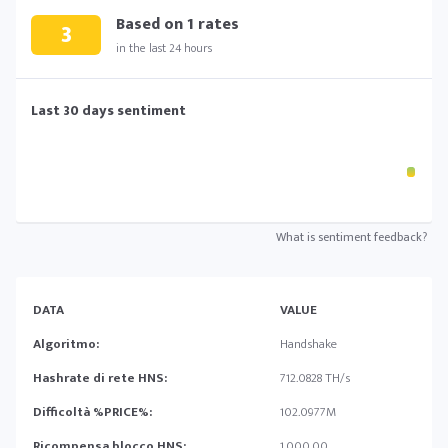
Based on
1
rates
3
in the last 24 hours
Last 30 days sentiment
What is sentiment feedback?
DATA
VALUE
Algoritmo:
Handshake
Hashrate di rete HNS:
712.0828 TH/s
Difficoltà %PRICE%:
102.0977M
Ricompensa blocco HNS:
1,000.00