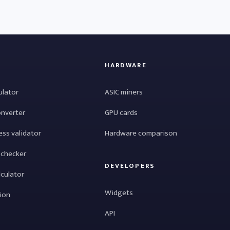
HARDWARE
ulator
ASIC miners
onverter
GPU cards
ess validator
Hardware comparison
 checker
DEVELOPERS
lculator
Widgets
tion
API