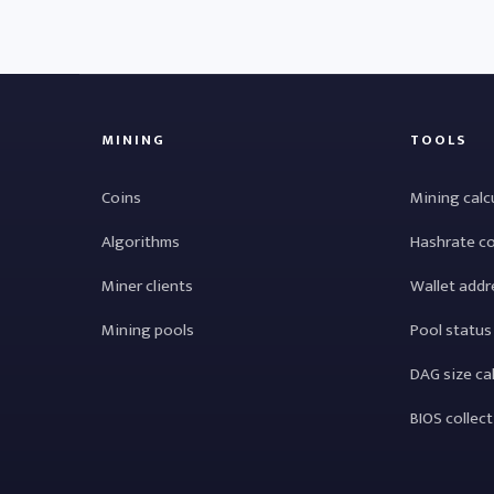
MINING
TOOLS
Coins
Mining calc
Algorithms
Hashrate c
Miner clients
Wallet addr
Mining pools
Pool status
DAG size ca
BIOS collec