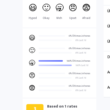
😃
🙂
🥱
😠
😨
Ú
Hyped
Okay
Meh
Upset
Afraid
Ú
😃
0% Últimas 24 horas
0% Last 7d
Ú
🙂
0% Últimas 24 horas
0% Last 7d
D
🥱
100% Últimas 24 horas
100% Last 7d
A
😠
0% Últimas 24 horas
0% Last 7d
😨
0% Últimas 24 horas
A
0% Last 7d
Based on
1
rates
3