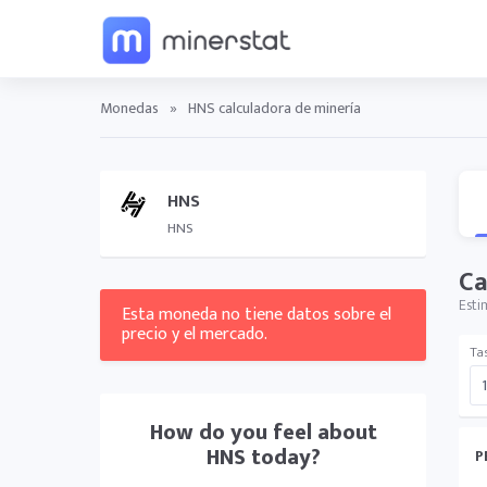
Monedas
»
HNS calculadora de minería
HNS
HNS
Ca
Esti
Esta moneda no tiene datos sobre el
precio y el mercado.
Ta
How do you feel about
HNS
today?
P