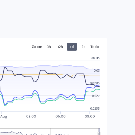
Zoom
3h
12h
1d
3d
Todo
0.0315
0.03
0.0285
0.027
0.0255
 Aug
03:00
06:00
09:00