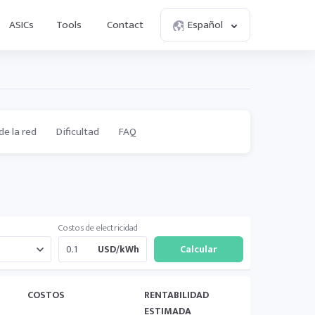
ASICs
Tools
Contact
Español
de la red
Dificultad
FAQ
Costos de electricidad
USD/kWh
COSTOS
RENTABILIDAD
ESTIMADA