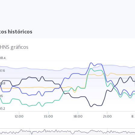
os históricos
HNS gráficos
18.4
17.6
16.8
16
15.2
12:00
15:00
18:00
21:00
8.