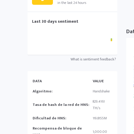
in the last 24 hours
Last 30 days sentiment
Dat
What is sentiment feedback?
DATA
VALUE
Algoritmo:
Handshake
829.4161
Tasa de hash de la red de HNS:
TH/s
Dificultad de HNS:
119.8155M
Recompensa de bloque de
1,000.00