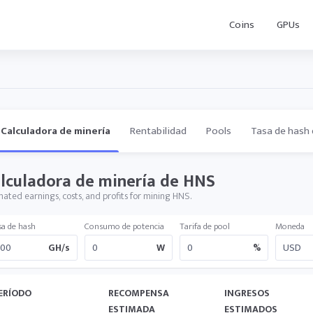
Coins
GPUs
Calculadora de minería
Rentabilidad
Pools
Tasa de hash 
lculadora de minería de HNS
mated earnings, costs, and profits for mining HNS.
sa de hash
Consumo de potencia
Tarifa de pool
Moneda
GH/s
W
%
ERÍODO
RECOMPENSA
INGRESOS
ESTIMADA
ESTIMADOS