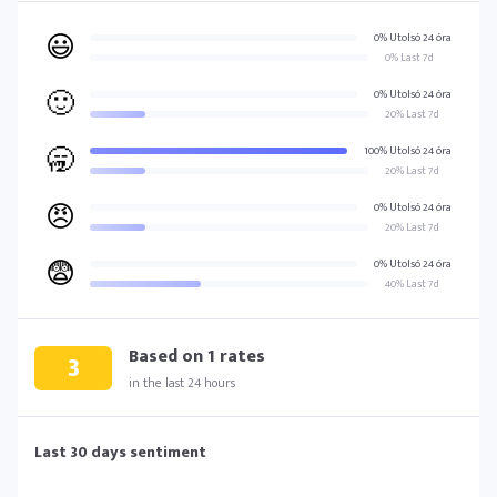
😃
0% Utolsó 24 óra
0% Last 7d
🙂
0% Utolsó 24 óra
20% Last 7d
🥱
100% Utolsó 24 óra
20% Last 7d
😠
0% Utolsó 24 óra
20% Last 7d
😨
0% Utolsó 24 óra
40% Last 7d
Based on
1
rates
3
in the last 24 hours
Last 30 days sentiment