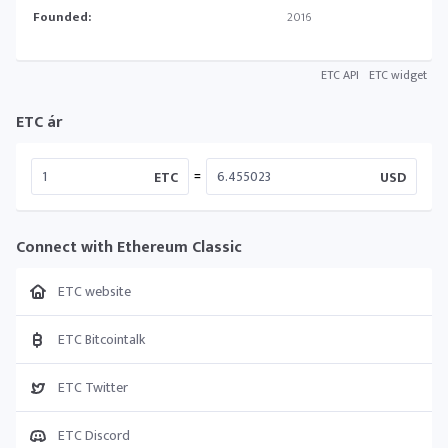
Founded:
2016
ETC API
ETC widget
ETC ár
=
ETC
USD
Connect with Ethereum Classic
ETC website
ETC Bitcointalk
ETC Twitter
ETC Discord