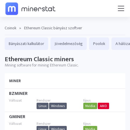
Coinok
»
Ethereum Classic bányász szoftver
Bányászati kalkulátor
Jövedelmezőség
Poolok
A hálóza
Ethereum Classic miners
Mining software for mining Ethereum Classic.
MINER
BZMINER
Linux
Windows
Nvidia
AMD
GMINER
Linux
Windows
Nvidia