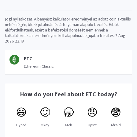
Jogi nyilatkozat: A bányász ​​kalkulátor eredményei az adott coin aktuális
nehézségén, blokk jutalmán és árfolyamán alapuló becslés. Hibák
előfordulhatnak, ezért a befektetési döntését nem ennek a
kalkulátornak az eredményein kell alapulnia. Legújabb frissítés:
7 Aug
2026 22:18
ETC
Ethereum Classic
How do you feel about
ETC
today?
😃
🙂
🥱
😠
😨
Hyped
Okay
Meh
Upset
Afraid