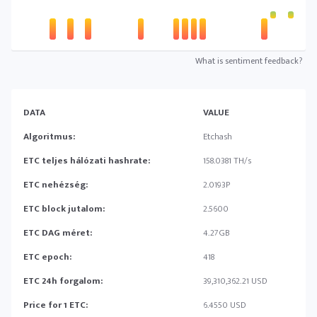
What is sentiment feedback?
DATA
VALUE
Algoritmus:
Etchash
ETC teljes hálózati hashrate:
158.0381 TH/s
ETC nehézség:
2.0193P
ETC block jutalom:
2.5600
ETC DAG méret:
4.27GB
ETC epoch:
418
ETC 24h forgalom:
39,310,362.21 USD
Price for 1 ETC:
6.4550 USD