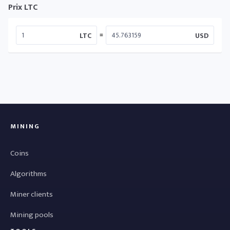
Prix LTC
=
LTC
USD
MINING
Coins
Algorithms
Miner clients
Mining pools