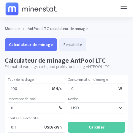
Monnaie
»
AntPool LTC calculateur de minage
Calculateur de minage
Rentabilité
Calculateur de minage AntPool LTC
Estimated earnings, costs, and profits for mining ANTPOOL LTC.
Taux de hashage
Consommation d’énergie
MH/s
W
Redevance de pool
Devise
%
Coûts en électricité
USD/kWh