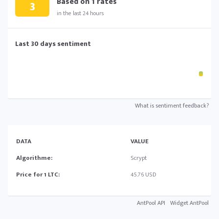
Based on
1
rates
3
in the last 24 hours
Last 30 days sentiment
What is sentiment feedback?
DATA
VALUE
Algorithme:
Scrypt
Price for 1 LTC:
45.76 USD
AntPool API
Widget AntPool