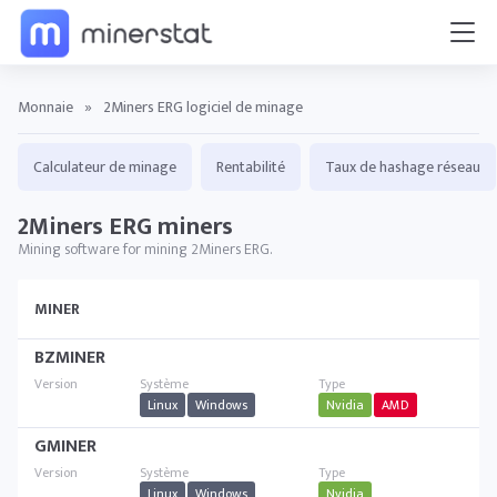
Monnaie
»
2Miners ERG logiciel de minage
Calculateur de minage
Rentabilité
Taux de hashage réseau
2Miners ERG miners
Mining software for mining 2Miners ERG.
MINER
BZMINER
Linux
Windows
Nvidia
AMD
GMINER
Linux
Windows
Nvidia