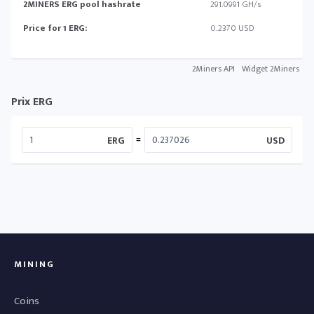
2MINERS ERG pool hashrate
291.0991 GH/s
Price for 1 ERG:
0.2370 USD
2Miners API
Widget 2Miners
Prix ERG
=
ERG
USD
MINING
Coins