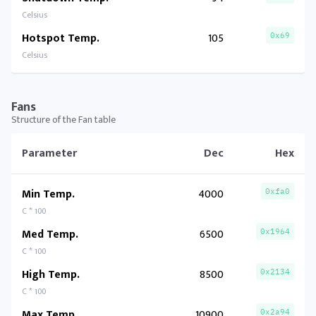
Celsius
Hotspot Temp.
105
0x69
Celsius
Fans
Structure of the Fan table
Parameter
Dec
Hex
Min Temp.
4000
0xfa0
C * 100
Med Temp.
6500
0x1964
C * 100
High Temp.
8500
0x2134
C * 100
Max Temp.
10900
0x2a94