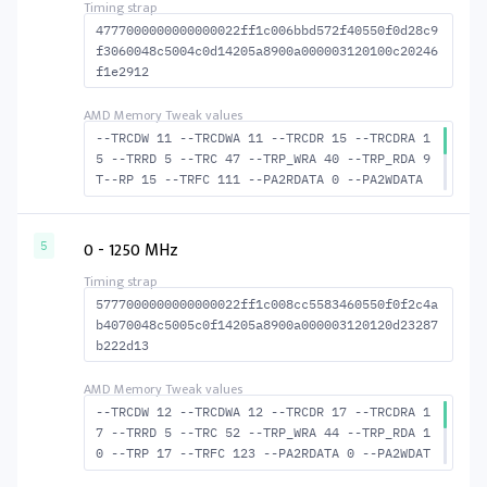
4777000000000000022ff1c006bbd572f40550f0d28c9
f3060048c5004c0d14205a8900a000003120100c20246
f1e2912
--TRCDW 11 --TRCDWA 11 --TRCDR 15 --TRCDRA 1
5 --TRRD 5 --TRC 47 --TRP_WRA 40 --TRP_RDA 9
T--RP 15 --TRFC 111 --PA2RDATA 0 --PA2WDATA
0 --TFAW 8 --TCRCRL 2 --TCRCWL 5 --TFAW32 6
--ACTRD 16 --ACTWR 12 --RASMACTRD 32 --RASMA
CTWR 36 --RAS2RAS 111 --RP 30 --WRPLUSRP 41
0 - 1250 MHz
5
--BUS_TURN 18
5777000000000000022ff1c008cc5583460550f0f2c4a
b4070048c5005c0f14205a8900a000003120120d23287
b222d13
--TRCDW 12 --TRCDWA 12 --TRCDR 17 --TRCDRA 1
7 --TRRD 5 --TRC 52 --TRP_WRA 44 --TRP_RDA 1
0 --TRP 17 --TRFC 123 --PA2RDATA 0 --PA2WDAT
A 0 --TFAW 8 --TCRCRL 2 --TCRCWL 5 --TFAW32