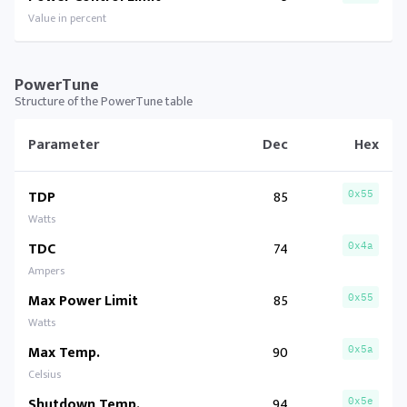
Value in percent
PowerTune
Structure of the PowerTune table
Parameter
Dec
Hex
TDP
85
0x55
Watts
TDC
74
0x4a
Ampers
Max Power Limit
85
0x55
Watts
Max Temp.
90
0x5a
Celsius
Shutdown Temp.
94
0x5e