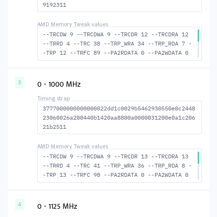
9192311
--TRCDW 9 --TRCDWA 9 --TRCDR 12 --TRCDRA 12
--TRRD 4 --TRC 38 --TRP_WRA 34 --TRP_RDA 7 -
-TRP 12 --TRFC 89 --PA2RDATA 0 --PA2WDATA 0
--TFAW 6 --TCRCRL 1 --TCRCWL 2 --TFAW32 5 --
ACTRD 13 --ACTWR 10 --RASMACTRD 26 --RASMACT
WR 29 --RAS2RAS 89 --RP 25 --WRPLUSRP 35 --B
0 - 1000 MHz
3
US_TURN 17
3777000000000000022dd1c0029b5462930550e0c2448
23060026a200440b1420aa8800a0000031200e0a1c206
21b2511
--TRCDW 9 --TRCDWA 9 --TRCDR 13 --TRCDRA 13
--TRRD 4 --TRC 41 --TRP_WRA 36 --TRP_RDA 8 -
-TRP 13 --TRFC 98 --PA2RDATA 0 --PA2WDATA 0
--TFAW 6 --TCRCRL 1 --TCRCWL 2 --TFAW32 5 --
ACTRD 14 --ACTWR 10 --RASMACTRD 28 --RASMACT
WR 32 --RAS2RAS 98 --RP 27 --WRPLUSRP 37 --B
0 - 1125 MHz
4
US_TURN 17