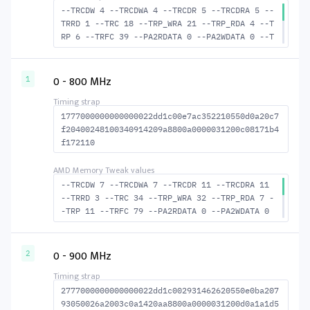
--TRCDW 4 --TRCDWA 4 --TRCDR 5 --TRCDRA 5 --
TRRD 1 --TRC 18 --TRP_WRA 21 --TRP_RDA 4 --T
RP 6 --TRFC 39 --PA2RDATA 0 --PA2WDATA 0 --T
FAW 0 --TCRCRL 1 --TCRCWL 1 --TFAW32 2 --ACT
RD 6 --ACTWR 5 --RASMACTRD 13 --RASMACTWR 14
--RAS2RAS 39 --RP 15 --WRPLUSRP 22 --BUS_TUR
0 - 800 MHz
1
N 14
1777000000000000022dd1c00e7ac352210550d0a20c7
f20400248100340914209a8800a0000031200c08171b4
f172110
--TRCDW 7 --TRCDWA 7 --TRCDR 11 --TRCDRA 11
--TRRD 3 --TRC 34 --TRP_WRA 32 --TRP_RDA 7 -
-TRP 11 --TRFC 79 --PA2RDATA 0 --PA2WDATA 0
--TFAW 4 --TCRCRL 1 --TCRCWL 1 --TFAW32 4 --
ACTRD 12 --ACTWR 8 --RASMACTRD 23 --RASMACTW
R 27 --RAS2RAS 79 --RP 23 --WRPLUSRP 33 --BU
0 - 900 MHz
2
S_TURN 16
2777000000000000022dd1c002931462620550e0ba207
93050026a2003c0a1420aa8800a0000031200d0a1a1d5