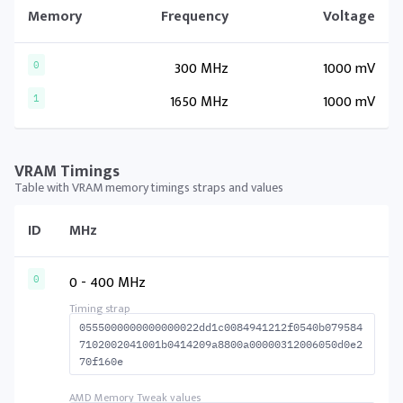
Memory
Frequency
Voltage
300 MHz
1000 mV
0
1650 MHz
1000 mV
1
VRAM Timings
Table with VRAM memory timings straps and values
ID
MHz
0 - 400 MHz
0
0555000000000000022dd1c0084941212f0540b079584
7102002041001b0414209a8800a00000312006050d0e2
70f160e