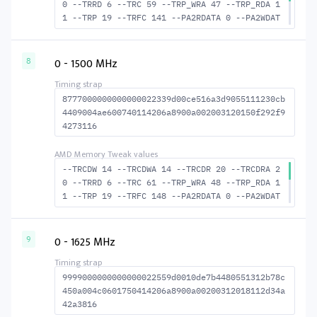
0 --TRRD 6 --TRC 59 --TRP_WRA 47 --TRP_RDA 1
1 --TRP 19 --TRFC 141 --PA2RDATA 0 --PA2WDAT
A 0 --TFAW 10 --TCRCRL 2 --TCRCWL 6 --TFAW32
7 --ACTRD 21 --ACTWR 15 --RASMACTRD 39 --RAS
MACTWR 45 --RAS2RAS 141 --RP 38 --WRPLUSRP 4
0 - 1500 MHz
8
8 --BUS_TURN 21
8777000000000000022339d00ce516a3d9055111230cb
4409004ae600740114206a8900a002003120150f292f9
4273116
--TRCDW 14 --TRCDWA 14 --TRCDR 20 --TRCDRA 2
0 --TRRD 6 --TRC 61 --TRP_WRA 48 --TRP_RDA 1
1 --TRP 19 --TRFC 148 --PA2RDATA 0 --PA2WDAT
A 0 --TFAW 10 --TCRCRL 2 --TCRCWL 6 --TFAW32
7 --ACTRD 21 --ACTWR 15 --RASMACTRD 41 --RAS
MACTWR 47 --RAS2RAS 148 --RP 39 --WRPLUSRP 4
0 - 1625 MHz
9
9 --BUS_TURN 22
9999000000000000022559d0010de7b4480551312b78c
450a004c0601750414206a8900a00200312018112d34a
42a3816