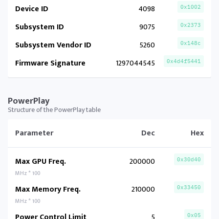
Device ID
4098
0x1002
Subsystem ID
9075
0x2373
Subsystem Vendor ID
5260
0x148c
Firmware Signature
1297044545
0x4d4f5441
PowerPlay
Structure of the PowerPlay table
Parameter
Dec
Hex
Max GPU Freq.
200000
0x30d40
MHz * 100
Max Memory Freq.
210000
0x33450
MHz * 100
Power Control Limit
5
0x05