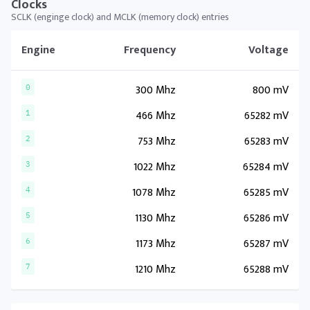
Clocks
SCLK (enginge clock) and MCLK (memory clock) entries
Engine
Frequency
Voltage
300 Mhz
800 mV
0
466 Mhz
65282 mV
1
753 Mhz
65283 mV
2
1022 Mhz
65284 mV
3
1078 Mhz
65285 mV
4
1130 Mhz
65286 mV
5
1173 Mhz
65287 mV
6
1210 Mhz
65288 mV
7