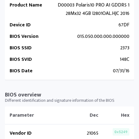
Product Name
D00003 Polaris10 PRO A1 GDDR5 1
28Mx32 4GB I2801OAL.HJC 2016
Device ID
67DF
BIOS Version
015.050.000.000.000000
BIOS SSID
2373
BIOS SVID
148C
BIOS Date
07/31/16
BIOS overview
Different identification and signature information of the BIOS
Parameter
Dec
Hex
Vendor ID
21065
0x5249