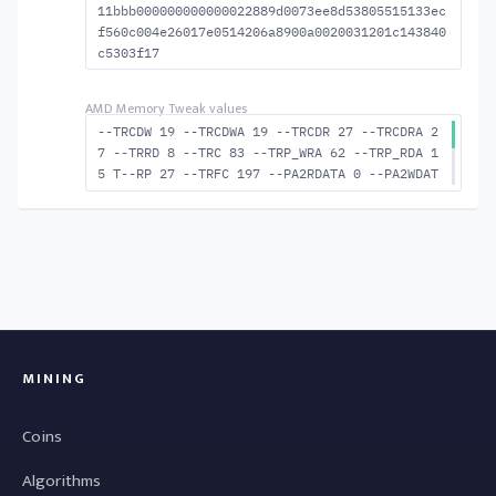
11bbb000000000000022889d0073ee8d53805515133ec
f560c004e26017e0514206a8900a0020031201c143840
c5303f17
--TRCDW 19 --TRCDWA 19 --TRCDR 27 --TRCDRA 2
7 --TRRD 8 --TRC 83 --TRP_WRA 62 --TRP_RDA 1
5 T--RP 27 --TRFC 197 --PA2RDATA 0 --PA2WDAT
A 0 --TFAW 14 --TCRCRL 2 --TCRCWL 6 --TFAW32
9 --ACTRD 28 --ACTWR 20 --RASMACTRD 56 --RAS
MACTWR 64 --RAS2RAS 197 --RP 48 --WRPLUSRP 6
3 --BUS_TURN 23
MINING
Coins
Algorithms