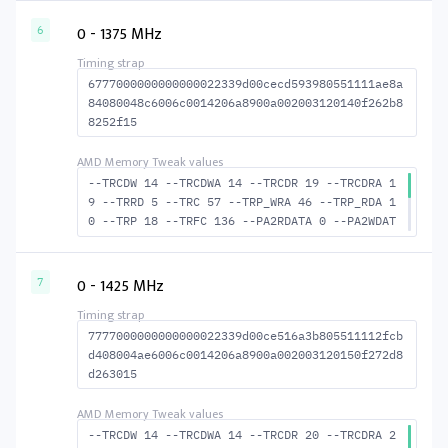
6 --ACTRD 18 --ACTWR 13 --RASMACTRD 35 --RAS
MACTWR 40 --RAS2RAS 123 --RP 34 --WRPLUSRP 4
0 - 1375 MHz
6
5 --BUS_TURN 19
6777000000000000022339d00cecd593980551111ae8a
84080048c6006c0014206a8900a002003120140f262b8
8252f15
--TRCDW 14 --TRCDWA 14 --TRCDR 19 --TRCDRA 1
9 --TRRD 5 --TRC 57 --TRP_WRA 46 --TRP_RDA 1
0 --TRP 18 --TRFC 136 --PA2RDATA 0 --PA2WDAT
A 0 --TFAW 8 --TCRCRL 2 --TCRCWL 6 --TFAW32
6 --ACTRD 20 --ACTWR 15 --RASMACTRD 38 --RAS
MACTWR 43 --RAS2RAS 136 --RP 37 --WRPLUSRP 4
0 - 1425 MHz
7
7 --BUS_TURN 21
7777000000000000022339d00ce516a3b805511112fcb
d408004ae6006c0014206a8900a002003120150f272d8
d263015
--TRCDW 14 --TRCDWA 14 --TRCDR 20 --TRCDRA 2