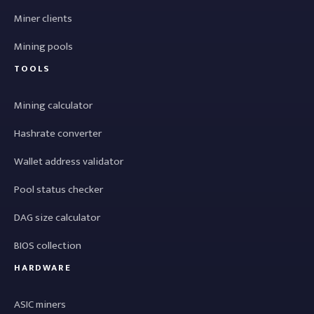
Miner clients
Mining pools
TOOLS
Mining calculator
Hashrate converter
Wallet address validator
Pool status checker
DAG size calculator
BIOS collection
HARDWARE
ASIC miners