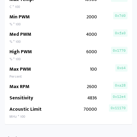
C * 100
Min PWM
2000
0x7d0
% * 100
Med PWM
4000
0xfa0
% * 100
High PWM
6000
0x1770
% * 100
Max PWM
100
0x64
Percent
Max RPM
2600
0xa28
Sensitivity
4836
0x12e4
Acoustic Limit
70000
0x11170
MHz * 100