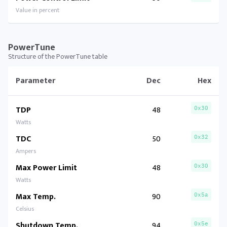
Value in percent
PowerTune
Structure of the PowerTune table
Parameter
Dec
Hex
TDP
48
0x30
Watts
TDC
50
0x32
Ampers
Max Power Limit
48
0x30
Watts
Max Temp.
90
0x5a
Celsius
Shutdown Temp.
94
0x5e