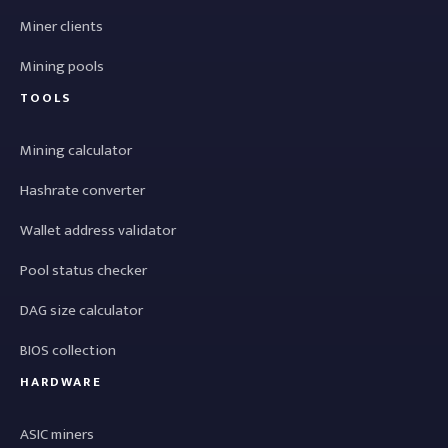
Miner clients
Mining pools
TOOLS
Mining calculator
Hashrate converter
Wallet address validator
Pool status checker
DAG size calculator
BIOS collection
HARDWARE
ASIC miners