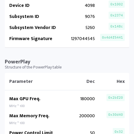
Device ID
4098
0x1002
Subsystem ID
9076
0x2374
Subsystem Vendor ID
5260
0x148c
Firmware Signature
1297044545
0x4d4f5441
PowerPlay
Structure of the PowerPlay table
Parameter
Dec
Hex
Max GPU Freq.
180000
0x2bf20
MHz * 100
Max Memory Freq.
200000
0x30d40
MHz * 100
Power Control Limit
50
0x32