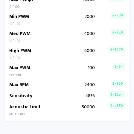
C * 100
Min PWM
2000
0x7d0
% * 100
Med PWM
4000
0xfa0
% * 100
High PWM
6000
0x1770
% * 100
Max PWM
100
0x64
Percent
Max RPM
2400
0x960
Sensitivity
4836
0x12e4
Acoustic Limit
50000
0xc350
MHz * 100