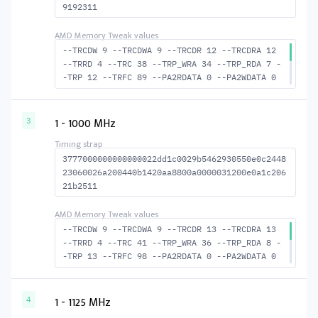
9192311
--TRCDW 9 --TRCDWA 9 --TRCDR 12 --TRCDRA 12
--TRRD 4 --TRC 38 --TRP_WRA 34 --TRP_RDA 7 -
-TRP 12 --TRFC 89 --PA2RDATA 0 --PA2WDATA 0
--TFAW 6 --TCRCRL 1 --TCRCWL 2 --TFAW32 5 --
ACTRD 13 --ACTWR 10 --RASMACTRD 26 --RASMACT
WR 29 --RAS2RAS 89 --RP 25 --WRPLUSRP 35 --B
1 - 1000 MHz
3
US_TURN 17
3777000000000000022dd1c0029b5462930550e0c2448
23060026a200440b1420aa8800a0000031200e0a1c206
21b2511
--TRCDW 9 --TRCDWA 9 --TRCDR 13 --TRCDRA 13
--TRRD 4 --TRC 41 --TRP_WRA 36 --TRP_RDA 8 -
-TRP 13 --TRFC 98 --PA2RDATA 0 --PA2WDATA 0
--TFAW 6 --TCRCRL 1 --TCRCWL 2 --TFAW32 5 --
ACTRD 14 --ACTWR 10 --RASMACTRD 28 --RASMACT
WR 32 --RAS2RAS 98 --RP 27 --WRPLUSRP 37 --B
1 - 1125 MHz
4
US_TURN 17