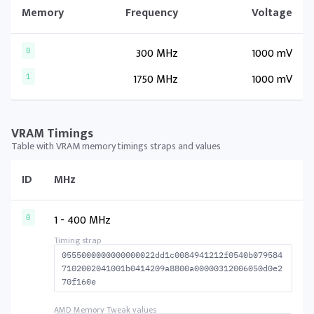
Memory
Frequency
Voltage
300 MHz
1000 mV
0
1750 MHz
1000 mV
1
VRAM Timings
Table with VRAM memory timings straps and values
ID
MHz
1 - 400 MHz
0
0555000000000000022dd1c0084941212f0540b079584
7102002041001b0414209a8800a00000312006050d0e2
70f160e