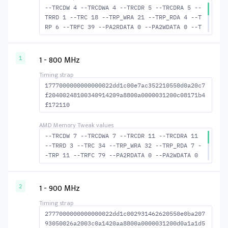
--TRCDW 4 --TRCDWA 4 --TRCDR 5 --TRCDRA 5 --
TRRD 1 --TRC 18 --TRP_WRA 21 --TRP_RDA 4 --T
RP 6 --TRFC 39 --PA2RDATA 0 --PA2WDATA 0 --T
FAW 0 --TCRCRL 1 --TCRCWL 1 --TFAW32 2 --ACT
RD 6 --ACTWR 5 --RASMACTRD 13 --RASMACTWR 14
--RAS2RAS 39 --RP 15 --WRPLUSRP 22 --BUS_TUR
1 - 800 MHz
1
N 14
1777000000000000022dd1c00e7ac352210550d0a20c7
f20400248100340914209a8800a0000031200c08171b4
f172110
--TRCDW 7 --TRCDWA 7 --TRCDR 11 --TRCDRA 11
--TRRD 3 --TRC 34 --TRP_WRA 32 --TRP_RDA 7 -
-TRP 11 --TRFC 79 --PA2RDATA 0 --PA2WDATA 0
--TFAW 4 --TCRCRL 1 --TCRCWL 1 --TFAW32 4 --
ACTRD 12 --ACTWR 8 --RASMACTRD 23 --RASMACTW
R 27 --RAS2RAS 79 --RP 23 --WRPLUSRP 33 --BU
1 - 900 MHz
2
S_TURN 16
2777000000000000022dd1c002931462620550e0ba207
93050026a2003c0a1420aa8800a0000031200d0a1a1d5