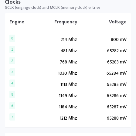
Clocks
SCLK (enginge clock) and MCLK (memory clock) entries
Engine
Frequency
Voltage
214 Mhz
800 mV
0
481 Mhz
65282 mV
1
768 Mhz
65283 mV
2
1030 Mhz
65284 mV
3
1113 Mhz
65285 mV
4
1149 Mhz
65286 mV
5
1184 Mhz
65287 mV
6
1212 Mhz
65288 mV
7