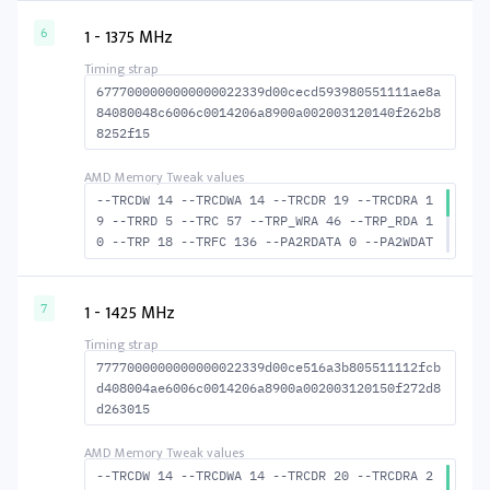
6 --ACTRD 18 --ACTWR 13 --RASMACTRD 35 --RAS
MACTWR 40 --RAS2RAS 123 --RP 34 --WRPLUSRP 4
1 - 1375 MHz
6
5 --BUS_TURN 19
6777000000000000022339d00cecd593980551111ae8a
84080048c6006c0014206a8900a002003120140f262b8
8252f15
--TRCDW 14 --TRCDWA 14 --TRCDR 19 --TRCDRA 1
9 --TRRD 5 --TRC 57 --TRP_WRA 46 --TRP_RDA 1
0 --TRP 18 --TRFC 136 --PA2RDATA 0 --PA2WDAT
A 0 --TFAW 8 --TCRCRL 2 --TCRCWL 6 --TFAW32
6 --ACTRD 20 --ACTWR 15 --RASMACTRD 38 --RAS
MACTWR 43 --RAS2RAS 136 --RP 37 --WRPLUSRP 4
1 - 1425 MHz
7
7 --BUS_TURN 21
7777000000000000022339d00ce516a3b805511112fcb
d408004ae6006c0014206a8900a002003120150f272d8
d263015
--TRCDW 14 --TRCDWA 14 --TRCDR 20 --TRCDRA 2