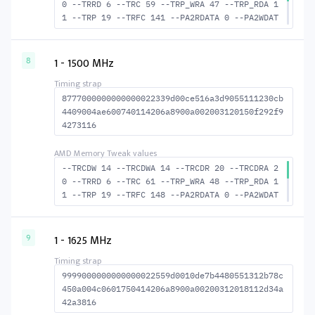
0 --TRRD 6 --TRC 59 --TRP_WRA 47 --TRP_RDA 1
1 --TRP 19 --TRFC 141 --PA2RDATA 0 --PA2WDAT
A 0 --TFAW 10 --TCRCRL 2 --TCRCWL 6 --TFAW32
7 --ACTRD 21 --ACTWR 15 --RASMACTRD 39 --RAS
MACTWR 45 --RAS2RAS 141 --RP 38 --WRPLUSRP 4
1 - 1500 MHz
8
8 --BUS_TURN 21
8777000000000000022339d00ce516a3d9055111230cb
4409004ae600740114206a8900a002003120150f292f9
4273116
--TRCDW 14 --TRCDWA 14 --TRCDR 20 --TRCDRA 2
0 --TRRD 6 --TRC 61 --TRP_WRA 48 --TRP_RDA 1
1 --TRP 19 --TRFC 148 --PA2RDATA 0 --PA2WDAT
A 0 --TFAW 10 --TCRCRL 2 --TCRCWL 6 --TFAW32
7 --ACTRD 21 --ACTWR 15 --RASMACTRD 41 --RAS
MACTWR 47 --RAS2RAS 148 --RP 39 --WRPLUSRP 4
1 - 1625 MHz
9
9 --BUS_TURN 22
9999000000000000022559d0010de7b4480551312b78c
450a004c0601750414206a8900a00200312018112d34a
42a3816