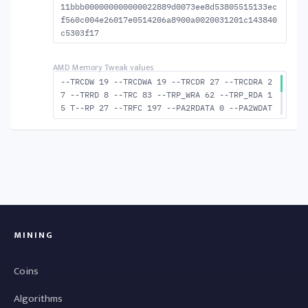
11bbb000000000000022889d0073ee8d53805515133ec
f560c004e26017e0514206a8900a0020031201c143840
c5303f17
--TRCDW 19 --TRCDWA 19 --TRCDR 27 --TRCDRA 2
7 --TRRD 8 --TRC 83 --TRP_WRA 62 --TRP_RDA 1
5 T--RP 27 --TRFC 197 --PA2RDATA 0 --PA2WDAT
A 0 --TFAW 14 --TCRCRL 2 --TCRCWL 6 --TFAW32
9 --ACTRD 28 --ACTWR 20 --RASMACTRD 56 --RAS
MACTWR 64 --RAS2RAS 197 --RP 48 --WRPLUSRP 6
3 --BUS_TURN 23
MINING
Coins
Algorithms