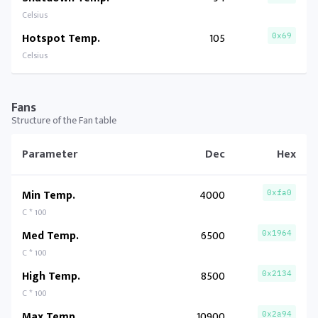
Celsius
Hotspot Temp.
105
0x69
Celsius
Fans
Structure of the Fan table
Parameter
Dec
Hex
Min Temp.
4000
0xfa0
C * 100
Med Temp.
6500
0x1964
C * 100
High Temp.
8500
0x2134
C * 100
Max Temp.
10900
0x2a94