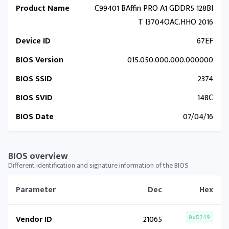
Product Name
C99401 BAffin PRO A1 GDDR5 128BI
T I3704OAC.HHO 2016
Device ID
67EF
BIOS Version
015.050.000.000.000000
BIOS SSID
2374
BIOS SVID
148C
BIOS Date
07/04/16
BIOS overview
Different identification and signature information of the BIOS
Parameter
Dec
Hex
Vendor ID
21065
0x5249