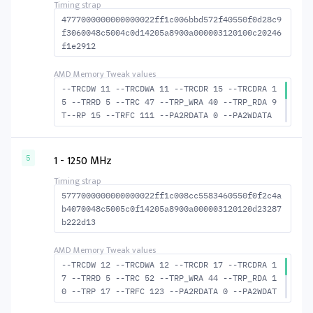
4777000000000000022ff1c006bbd572f40550f0d28c9
f3060048c5004c0d14205a8900a000003120100c20246
f1e2912
--TRCDW 11 --TRCDWA 11 --TRCDR 15 --TRCDRA 1
5 --TRRD 5 --TRC 47 --TRP_WRA 40 --TRP_RDA 9
T--RP 15 --TRFC 111 --PA2RDATA 0 --PA2WDATA
0 --TFAW 8 --TCRCRL 2 --TCRCWL 5 --TFAW32 6
--ACTRD 16 --ACTWR 12 --RASMACTRD 32 --RASMA
CTWR 36 --RAS2RAS 111 --RP 30 --WRPLUSRP 41
1 - 1250 MHz
5
--BUS_TURN 18
5777000000000000022ff1c008cc5583460550f0f2c4a
b4070048c5005c0f14205a8900a000003120120d23287
b222d13
--TRCDW 12 --TRCDWA 12 --TRCDR 17 --TRCDRA 1
7 --TRRD 5 --TRC 52 --TRP_WRA 44 --TRP_RDA 1
0 --TRP 17 --TRFC 123 --PA2RDATA 0 --PA2WDAT
A 0 --TFAW 8 --TCRCRL 2 --TCRCWL 5 --TFAW32