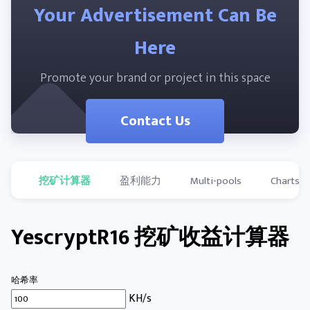
Your Advertisement Can Be
Here
Promote your brand or project in this space
Contact Us
挖矿计算器
盈利能力
Multi-pools
Charts
YescryptR16 挖矿收益计算器
哈希率
KH/s