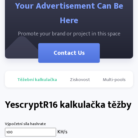
Your Advertisement Can Be
Here
Promote your brand or project in this space
Contact Us
Těžební kalkulačka
Ziskovost
Multi-pools
YescryptR16 kalkulačka těžby
Výpočetní síla hashrate
KH/s