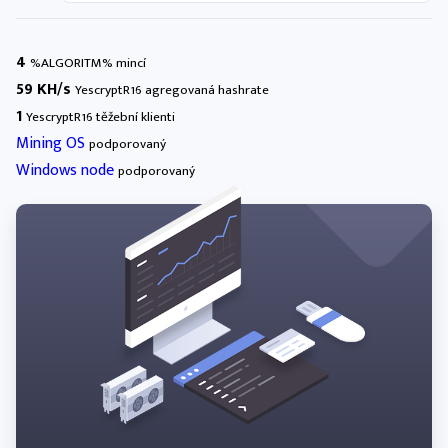
4
%ALGORITM% mincí
59 KH/s
YescryptR16 agregovaná hashrate
1
YescryptR16 těžební klienti
Mining OS
podporovaný
Windows node
podporovaný