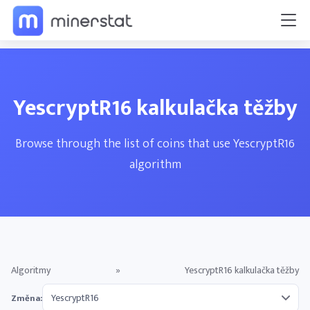
YescryptR16 kalkulačka těžby
Browse through the list of coins that use YescryptR16
algorithm
Algoritmy
»
YescryptR16 kalkulačka těžby
Změna: