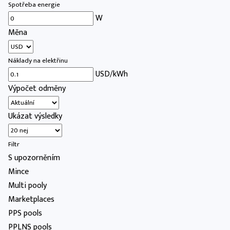
Spotřeba energie
W
Měna
Náklady na elektřinu
USD/kWh
Výpočet odměny
Ukázat výsledky
Filtr
S upozorněním
Mince
Multi pooly
Marketplaces
PPS pools
PPLNS pools