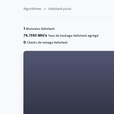
Algorithmes
»
XelisHash pools
1
Monnaies XelisHash
76.7593 MH/s
Taux de hashage XelisHash agrégé
0
Clients de minage XelisHash