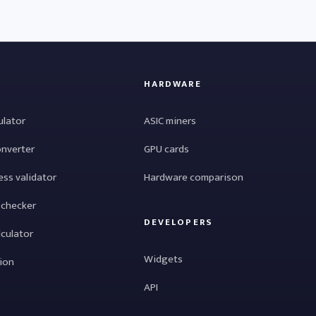
HARDWARE
ulator
ASIC miners
onverter
GPU cards
ess validator
Hardware comparison
 checker
DEVELOPERS
lculator
Widgets
tion
API