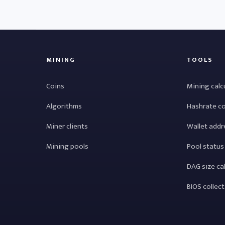
MINING
TOOLS
Coins
Mining calc
Algorithms
Hashrate c
Miner clients
Wallet addr
Mining pools
Pool status
DAG size ca
BIOS collec