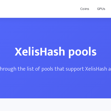
Coins
GPUs
XelisHash pools
hrough the list of pools that support XelisHash 