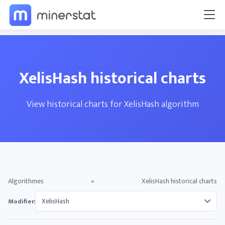
XelisHash historical charts
View historical charts for XelisHash algorithm
Algorithmes
»
XelisHash historical charts
Modifier: