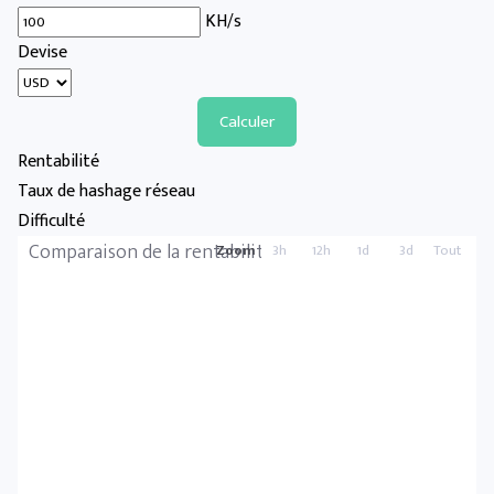
KH/s
Devise
Calculer
Rentabilité
Taux de hashage réseau
Difficulté
Comparaison de la rentabilité
Zoom
3h
12h
1d
3d
Tout