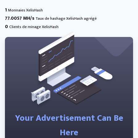
1
Monnaies XelisHash
77.0057 MH/s
Taux de hashage XelisHash agrégé
0
Clients de minage XelisHash
Your Advertisement Can Be
Here