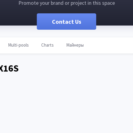
Promote your brand or project in this space
Contact Us
Multi-pools
Charts
Майнеры
X16S