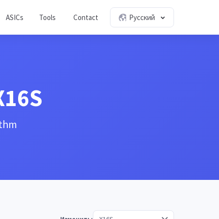
ASICs
Tools
Contact
Русский
X16S
ithm