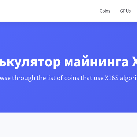
Coins
GPUs
ькулятор майнинга 
wse through the list of coins that use X16S algor