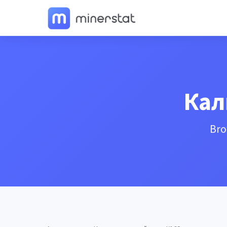
Кал
Bro