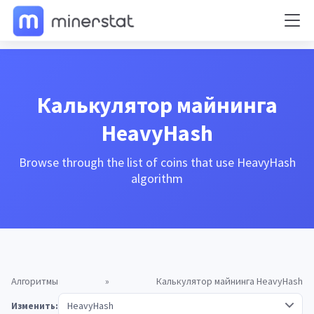
Калькулятор майнинга
HeavyHash
Browse through the list of coins that use HeavyHash
algorithm
Алгоритмы
»
Калькулятор майнинга HeavyHash
Изменить: