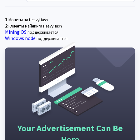
1
Монеты на HeavyHash
2
Клиенты майнинга HeavyHash
Mining OS
поддерживается
Windows node
поддерживается
Your Advertisement Can Be
Here