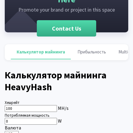
Promote your brand or project in this space
Contact Us
Калькулятор майнинга
Прибыльность
Multi-p
Калькулятор майнинга
HeavyHash
Хешрейт
MH/s
Потребляемая мощность
W
Валюта