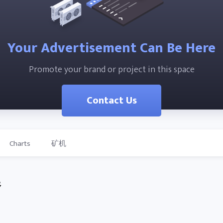
Your Advertisement Can Be Here
Promote your brand or project in this space
Contact Us
Charts
矿机
器