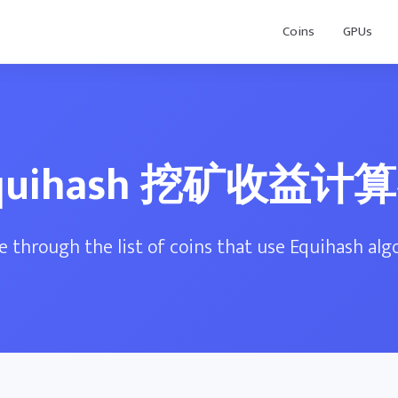
Coins
GPUs
quihash 挖矿收益计
 through the list of coins that use Equihash al