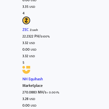
0.00
USD
3.35
USD
4
ZEC
Zcash
22.2322 PH/s
100%
3.32
USD
0.00
USD
3.32
USD
5
NH Equihash
Marketplace
270.0883 MH/s
< 0.001%
3.28
USD
0.00
USD