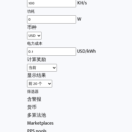
KH/s
功耗
W
币种
电力成本
USD/kWh
计算奖励
显示结果
筛选器
含警报
货币
多算法池
Marketplaces
PPS pools