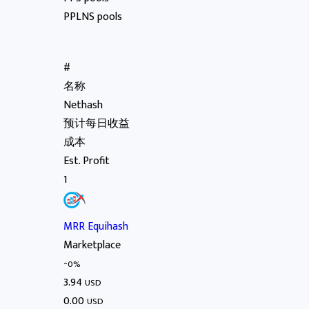
PPLNS pools
#
名称
Nethash
预计每日收益
成本
Est. Profit
1
MRR Equihash
Marketplace
-
0%
3.94
USD
0.00
USD