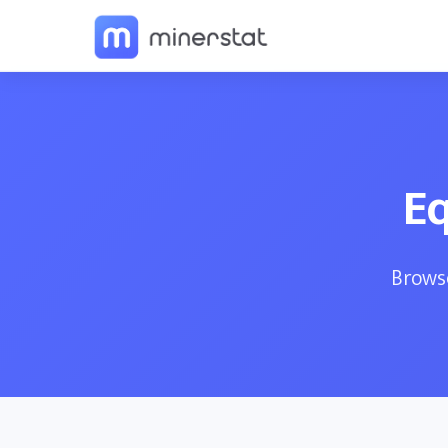
E
Browse