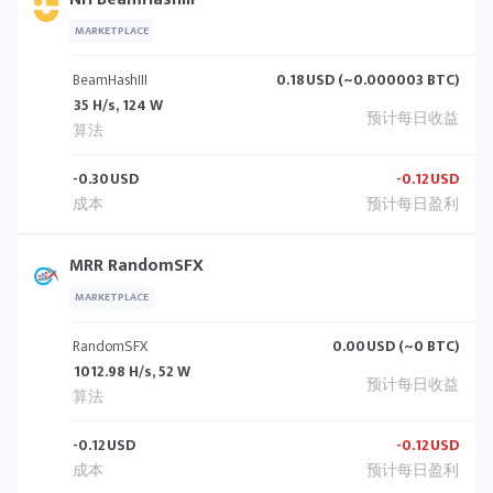
MARKETPLACE
BeamHashIII
0.18
USD (~0.000003 BTC)
35 H/s, 124 W
-0.30
USD
-0.12
USD
MRR RandomSFX
MARKETPLACE
RandomSFX
0.00
USD (~0 BTC)
1012.98 H/s, 52 W
-0.12
USD
-0.12
USD