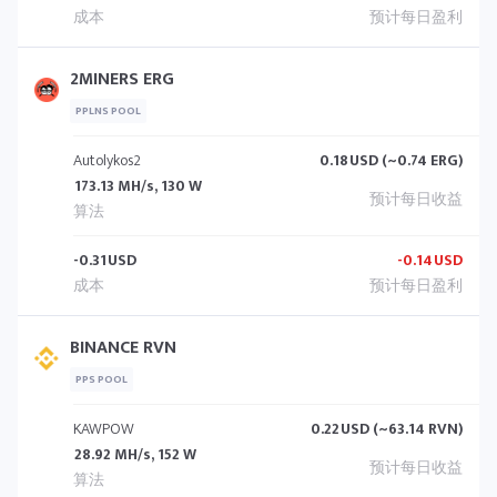
2MINERS ERG
PPLNS POOL
Autolykos2
0.18
USD (~0.74 ERG)
173.13 MH/s, 130 W
-0.31
USD
-0.14
USD
BINANCE RVN
PPS POOL
KAWPOW
0.22
USD (~63.14 RVN)
28.92 MH/s, 152 W