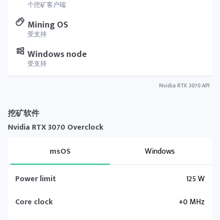
个挖矿客户端
Mining OS
受支持
Windows node
受支持
Nvidia RTX 3070 API
挖矿软件
Nvidia RTX 3070 Overclock
msOS
Windows
Power limit
125 W
Core clock
+0 MHz