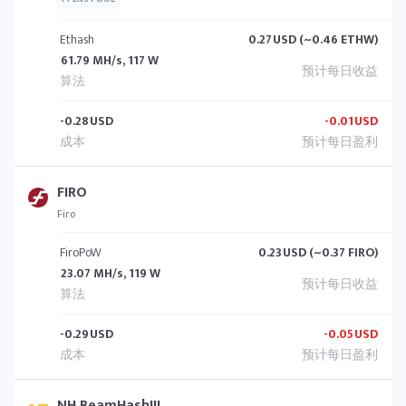
Ethash
0.27
USD (~0.46 ETHW)
61.79 MH/s, 117 W
-0.28
USD
-0.01
USD
FIRO
Firo
FiroPoW
0.23
USD (~0.37 FIRO)
23.07 MH/s, 119 W
-0.29
USD
-0.05
USD
NH BeamHashIII