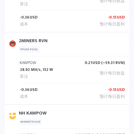
-0.36
USD
-0.15
USD
2MINERS RVN
PPLNS POOL
KAWPOW
0.21
USD (~59.31 RVN)
28.92 MH/s, 152 W
-0.36
USD
-0.15
USD
NH KAWPOW
MARKETPLACE