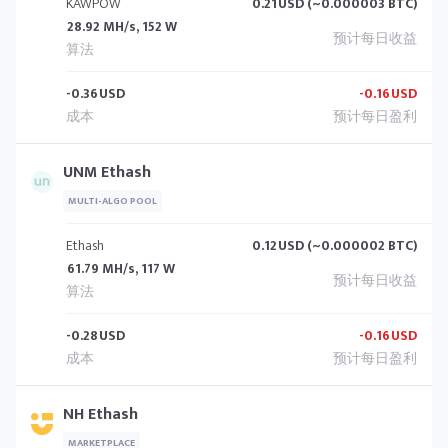
KAWPOW
0.21
USD (~0.000003 BTC)
28.92 MH/s, 152 W
-0.36
USD
-0.16
USD
UNM Ethash
MULTI-ALGO POOL
Ethash
0.12
USD (~0.000002 BTC)
61.79 MH/s, 117 W
-0.28
USD
-0.16
USD
NH Ethash
MARKETPLACE