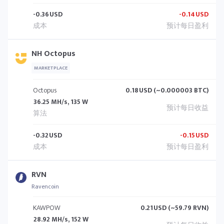
-0.36
USD
-0.14
USD
NH Octopus
MARKETPLACE
Octopus
0.18
USD (~0.000003 BTC)
36.25 MH/s, 135 W
-0.32
USD
-0.15
USD
RVN
Ravencoin
KAWPOW
0.21
USD (~59.79 RVN)
28.92 MH/s, 152 W