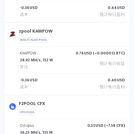
-0.36
USD
0.44
USD
zpool KAWPOW
MULTI-ALGO POOL
KAWPOW
0.76
USD (~0.000012 BTC)
28.92 MH/s, 152 W
-0.36
USD
0.40
USD
F2POOL CFX
PPS POOL
Octopus
0.53
USD (~7.58 CFX)
36.25 MH/s, 135 W