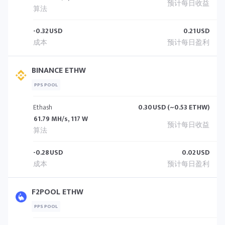
-0.32
USD
0.21
USD
BINANCE ETHW
PPS POOL
Ethash
0.30
USD (~0.53 ETHW)
61.79 MH/s, 117 W
-0.28
USD
0.02
USD
F2POOL ETHW
PPS POOL