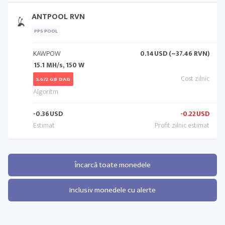
ANTPOOL RVN
PPS POOL
KAWPOW
0.14
USD (~37.46 RVN)
15.1 MH/s, 150 W
5.672 GB DAG
-0.36
USD
-0.22
USD
Încarcă toate monedele
Inclusiv monedele cu alerte