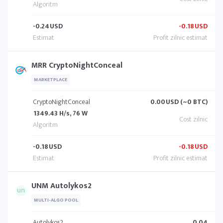
-0.24
USD
-0.18
USD
MRR CryptoNightConceal
MARKETPLACE
CryptoNightConceal
0.00
USD (~0 BTC)
1349.43 H/s, 76 W
-0.18
USD
-0.18
USD
UNM Autolykos2
MULTI-ALGO POOL
Autolykos2
0.04