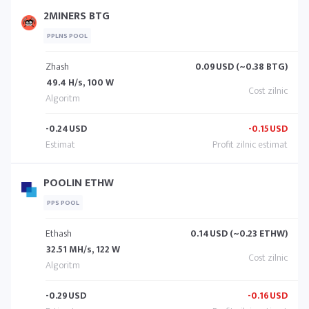
2MINERS BTG
PPLNS POOL
Zhash
0.09
USD (~0.38 BTG)
49.4 H/s, 100 W
-0.24
USD
-0.15
USD
POOLIN ETHW
PPS POOL
Ethash
0.14
USD (~0.23 ETHW)
32.51 MH/s, 122 W
-0.29
USD
-0.16
USD