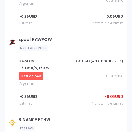
-0.36
USD
0.06
USD
zpool KAWPOW
MULTI-ALGO POOL
KAWPOW
0.31
USD (~0.000005 BTC)
15.1 MH/s, 150 W
5.672 GB DAG
-0.36
USD
-0.05
USD
BINANCE ETHW
PPS POOL