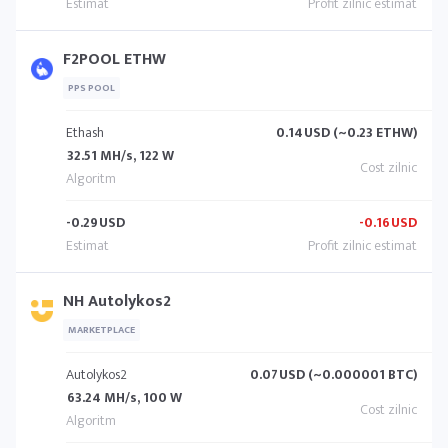
F2POOL ETHW
PPS POOL
Ethash
0.14
USD (~0.23 ETHW)
32.51 MH/s, 122 W
-0.29
USD
-0.16
USD
NH Autolykos2
MARKETPLACE
Autolykos2
0.07
USD (~0.000001 BTC)
63.24 MH/s, 100 W