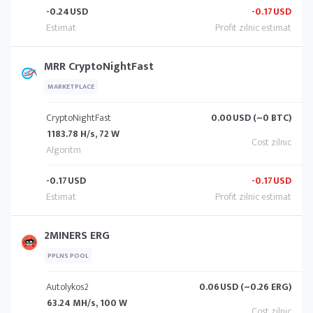
-0.24
USD
-0.17
USD
MRR CryptoNightFast
MARKETPLACE
CryptoNightFast
0.00
USD (~0 BTC)
1183.78 H/s, 72 W
-0.17
USD
-0.17
USD
2MINERS ERG
PPLNS POOL
Autolykos2
0.06
USD (~0.26 ERG)
63.24 MH/s, 100 W