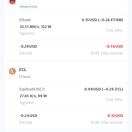
PPLNS POOL
Ethash
0.15
USD (~0.26 ETHW)
32.51 MH/s, 122 W
-0.29
USD
-0.14
USD
ZCL
ZClassic
Equihash(192,7)
0.09
USD (~0.29 ZCL)
27.65 H/s, 99 W
-0.24
USD
-0.15
USD