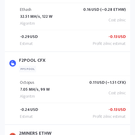
Ethash
0.16
USD (~0.28 ETHW)
32.51 MH/s, 122 W
-0.29
USD
-0.13
USD
F2POOL CFX
PPS POOL
Octopus
0.11
USD (~1.51 CFX)
7.05 MH/s, 99 W
-0.24
USD
-0.13
USD
2MINERS ETHW