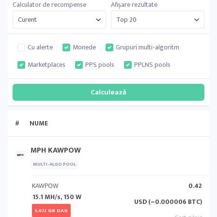
Calculator de recompense
Afișare rezultate
Cu alerte
Monede
Grupuri multi-algoritm
Marketplaces
PPS pools
PPLNS pools
#
NUME
MPH KAWPOW
MULTI-ALGO POOL
KAWPOW
0.42
15.1 MH/s, 150 W
USD (~0.000006 BTC)
5.672 GB DAG