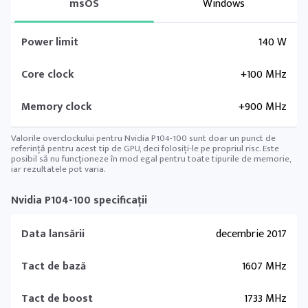
msOS
Windows
Power limit
140 W
Core clock
+100 MHz
Memory clock
+900 MHz
Valorile overclockului pentru Nvidia P104-100 sunt doar un punct de
referință pentru acest tip de GPU, deci folosiți-le pe propriul risc. Este
posibil să nu funcționeze în mod egal pentru toate tipurile de memorie,
iar rezultatele pot varia.
Nvidia P104-100 specificații
Data lansării
decembrie 2017
Tact de bază
1607 MHz
Tact de boost
1733 MHz