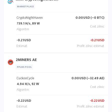
MARKETPLACE
CryptoNightHaven
0.00
USD (~0 BTC)
739.1 H/s, 89 W
-0.21
USD
-0.21
USD
2MINERS AE
PPLNS POOL
CuckooCycle
0.00
USD (~32.49 AE)
4.94 H/s, 92 W
-0.22
USD
-0.22
USD