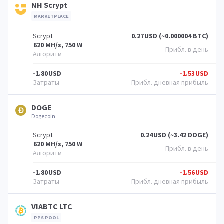
NH Scrypt
MARKETPLACE
Scrypt
0.27
USD (~0.000004 BTC)
620 MH/s, 750 W
-1.80
USD
-1.53
USD
DOGE
Dogecoin
Scrypt
0.24
USD (~3.42 DOGE)
620 MH/s, 750 W
-1.80
USD
-1.56
USD
VIABTC LTC
PPS POOL