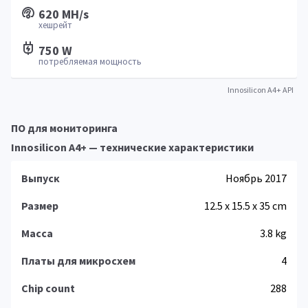
620 MH/s
хешрейт
750 W
потребляемая мощность
Innosilicon A4+ API
ПО для мониторинга
Innosilicon A4+ — технические характеристики
Выпуск
Ноябрь 2017
Размер
12.5 x 15.5 x 35 cm
Масса
3.8 kg
Платы для микросхем
4
Chip count
288