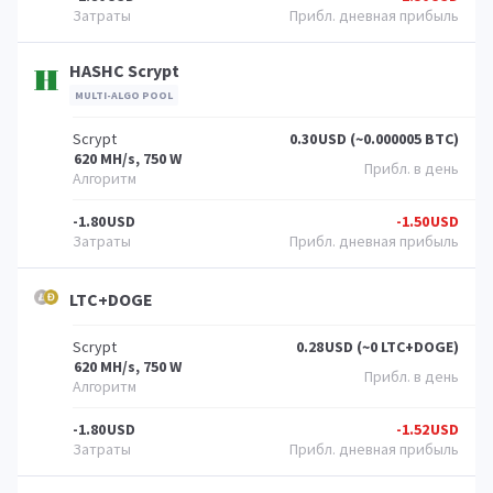
HASHC Scrypt
MULTI-ALGO POOL
Scrypt
0.30
USD (~0.000005 BTC)
620 MH/s, 750 W
-1.80
USD
-1.50
USD
LTC+DOGE
Scrypt
0.28
USD (~0 LTC+DOGE)
620 MH/s, 750 W
-1.80
USD
-1.52
USD