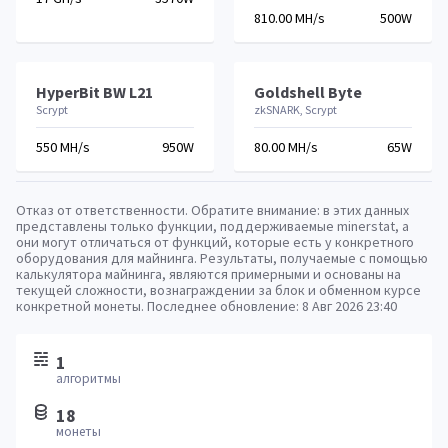
810.00 MH/s
500W
HyperBit BW L21
Goldshell Byte
Scrypt
zkSNARK, Scrypt
550 MH/s
950W
80.00 MH/s
65W
Отказ от ответственности. Обратите внимание: в этих данных
представлены только функции, поддерживаемые minerstat, а
они могут отличаться от функций, которые есть у конкретного
оборудования для майнинга. Результаты, получаемые с помощью
калькулятора майнинга, являются примерными и основаны на
текущей сложности, вознаграждении за блок и обменном курсе
конкретной монеты. Последнее обновление:
8 Авг 2026 23:40
1
алгоритмы
18
монеты