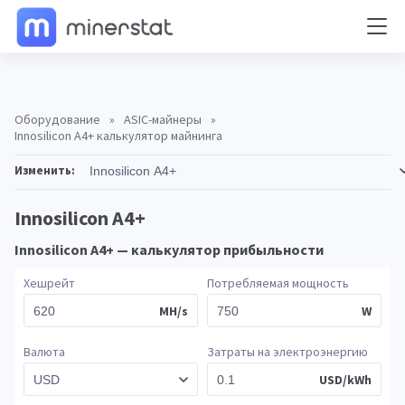
Оборудование
»
ASIC-майнеры
»
Innosilicon A4+ калькулятор майнинга
Изменить:
Innosilicon A4+
Innosilicon A4+ — калькулятор прибыльности
Хешрейт
Потребляемая мощность
MH/s
W
Валюта
Затраты на электроэнергию
USD/kWh