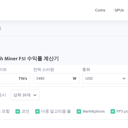
Coins
GPUs
기
ah Miner F5I 수익률 계산기
이트
전력 소비량
통화
TH/s
W
표시
 포함
코인
다중 알고리즘 풀
Marketplaces
PPS po