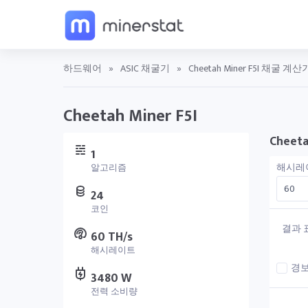
하드웨어
»
ASIC 채굴기
»
Cheetah Miner F5I 채굴 계산
Cheetah Miner F5I
Cheet
1
해시레
알고리즘
24
코인
결과 
60 TH/s
해시레이트
경보
3480 W
전력 소비량