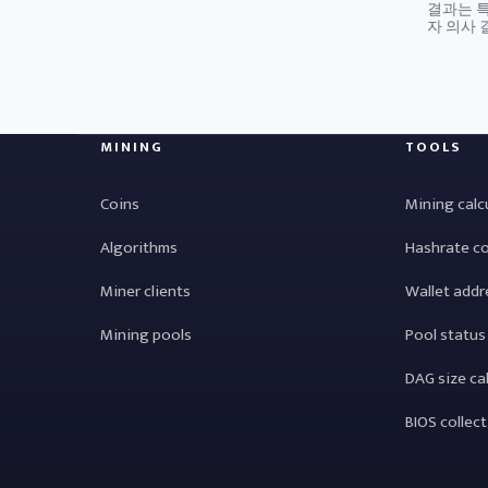
결과는 특
자 의사 
MINING
TOOLS
Coins
Mining calc
Algorithms
Hashrate c
Miner clients
Wallet addr
Mining pools
Pool status
DAG size ca
BIOS collec