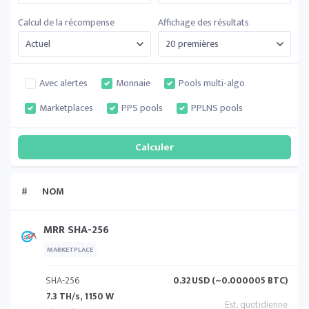
Calcul de la récompense
Affichage des résultats
Avec alertes
Monnaie
Pools multi-algo
Marketplaces
PPS pools
PPLNS pools
#
NOM
MRR SHA-256
MARKETPLACE
SHA-256
0.32
USD (~0.000005 BTC)
7.3 TH/s, 1150 W