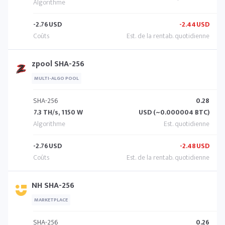
-2.76
USD
-2.44
USD
zpool SHA-256
MULTI-ALGO POOL
SHA-256
0.28
7.3 TH/s, 1150 W
USD (~0.000004 BTC)
-2.76
USD
-2.48
USD
NH SHA-256
MARKETPLACE
SHA-256
0.26