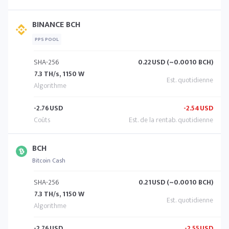
BINANCE BCH
PPS POOL
SHA-256
0.22
USD (~0.0010 BCH)
7.3 TH/s, 1150 W
-2.76
USD
-2.54
USD
BCH
Bitcoin Cash
SHA-256
0.21
USD (~0.0010 BCH)
7.3 TH/s, 1150 W
-2.76
USD
-2.55
USD