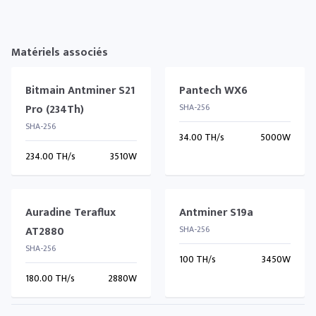
Matériels associés
Bitmain Antminer S21
Pantech WX6
Pro (234Th)
SHA-256
SHA-256
34.00 TH/s
5000W
234.00 TH/s
3510W
Auradine Teraflux
Antminer S19a
AT2880
SHA-256
SHA-256
100 TH/s
3450W
180.00 TH/s
2880W