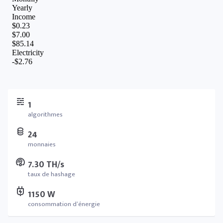
1
algorithmes
24
monnaies
7.30 TH/s
taux de hashage
1150 W
consommation d’énergie