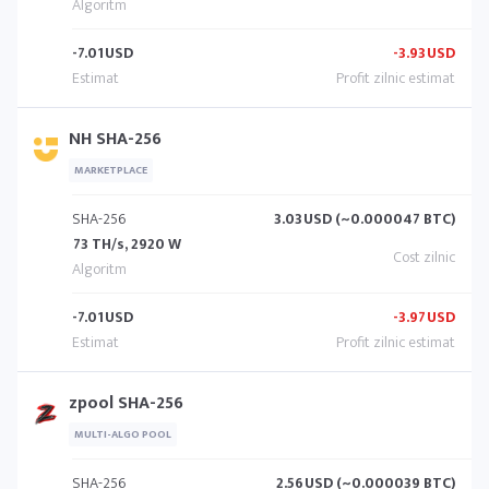
-7.01
USD
-3.93
USD
NH SHA-256
MARKETPLACE
SHA-256
3.03
USD (~0.000047 BTC)
73 TH/s, 2920 W
-7.01
USD
-3.97
USD
zpool SHA-256
MULTI-ALGO POOL
SHA-256
2.56
USD (~0.000039 BTC)