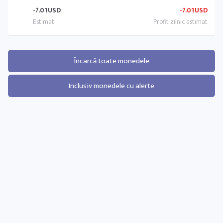
-7.01
USD
-7.01
USD
Încarcă toate monedele
Inclusiv monedele cu alerte