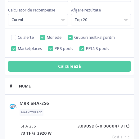
Calculator de recompense
Afișare rezultate
Cu alerte
Monede
Grupuri multi-algoritm
Marketplaces
PPS pools
PPLNS pools
#
NUME
MRR SHA-256
MARKETPLACE
SHA-256
3.08
USD (~0.000047 BTC)
73 TH/s, 2920 W