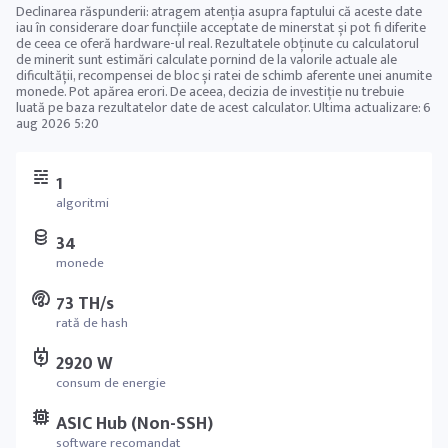
Declinarea răspunderii: atragem atenția asupra faptului că aceste date
iau în considerare doar funcțiile acceptate de minerstat și pot fi diferite
de ceea ce oferă hardware-ul real. Rezultatele obținute cu calculatorul
de minerit sunt estimări calculate pornind de la valorile actuale ale
dificultății, recompensei de bloc și ratei de schimb aferente unei anumite
monede. Pot apărea erori. De aceea, decizia de investiție nu trebuie
luată pe baza rezultatelor date de acest calculator. Ultima actualizare:
6
aug 2026 5:20
1
algoritmi
34
monede
73 TH/s
rată de hash
2920 W
consum de energie
ASIC Hub (Non-SSH)
software recomandat