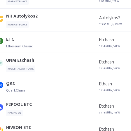
2.07 MH/s, 121 W
MARKETPLACE
NH Autolykos2
Autolykos2
113.95 MH/s, 169 W
MARKETPLACE
ETC
Etchash
Ethereum Classic
31.14 MH/s, 141 W
UNM Etchash
Etchash
31.14 MH/s, 141 W
MULTI-ALGO POOL
QKC
Ethash
QuarkChain
31.14 MH/s, 141 W
F2POOL ETC
Etchash
31.14 MH/s, 141 W
PPS POOL
HIVEON ETC
Etchash