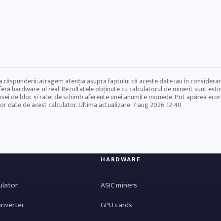
a răspunderii: atragem atenția asupra faptului că aceste date iau în considerare
eră hardware-ul real. Rezultatele obținute cu calculatorul de minerit sunt estimăr
ei de bloc și ratei de schimb aferente unei anumite monede. Pot apărea erori. 
lor date de acest calculator. Ultima actualizare:
7 aug 2026 12:40
HARDWARE
ulator
ASIC miners
onverter
GPU cards