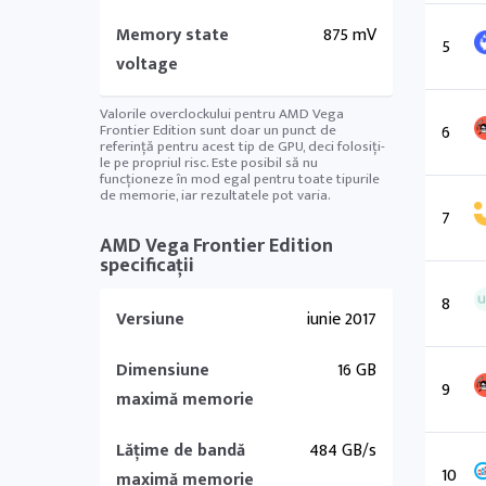
Memory state
875 mV
5
voltage
Valorile overclockului pentru AMD Vega
6
Frontier Edition sunt doar un punct de
referință pentru acest tip de GPU, deci folosiți-
le pe propriul risc. Este posibil să nu
funcționeze în mod egal pentru toate tipurile
de memorie, iar rezultatele pot varia.
7
AMD Vega Frontier Edition
specificații
8
Versiune
iunie 2017
Dimensiune
16 GB
9
maximă memorie
Lățime de bandă
484 GB/s
10
maximă memorie