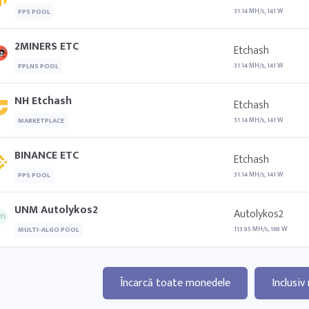
31.14 MH/s, 141 W
PPS POOL
2MINERS ETC
Etchash
31.14 MH/s, 141 W
PPLNS POOL
NH Etchash
Etchash
31.14 MH/s, 141 W
MARKETPLACE
BINANCE ETC
Etchash
31.14 MH/s, 141 W
PPS POOL
UNM Autolykos2
Autolykos2
113.95 MH/s, 169 W
MULTI-ALGO POOL
Încarcă toate monedele
Inclusiv