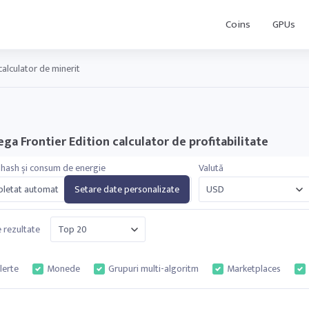
Coins
GPUs
alculator de minerit
ga Frontier Edition calculator de profitabilitate
 hash și consum de energie
Valută
letat automat
Setare date personalizate
e rezultate
lerte
Monede
Grupuri multi-algoritm
Marketplaces