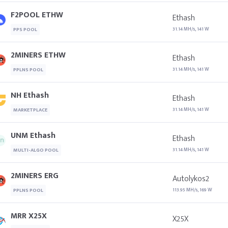
F2POOL ETHW
Ethash
31.14 MH/s, 141 W
PPS POOL
2MINERS ETHW
Ethash
31.14 MH/s, 141 W
PPLNS POOL
NH Ethash
Ethash
31.14 MH/s, 141 W
MARKETPLACE
UNM Ethash
Ethash
31.14 MH/s, 141 W
MULTI-ALGO POOL
2MINERS ERG
Autolykos2
113.95 MH/s, 169 W
PPLNS POOL
MRR X25X
X25X