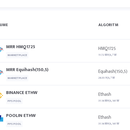
UME
ALGORITM
MRR HMQ1725
HMQ1725
11.72 MH/s, ? W
MARKETPLACE
MRR Equihash(150,5)
Equihash(150,5)
26.55 H/s, ? W
MARKETPLACE
BINANCE ETHW
Ethash
31.14 MH/s, 141 W
PPS POOL
POOLIN ETHW
Ethash
31.14 MH/s, 141 W
PPS POOL