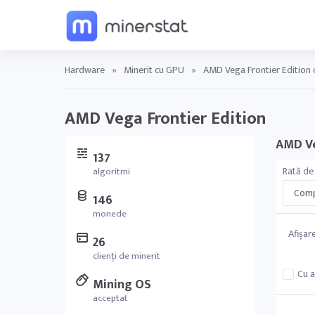
Hardware
»
Minerit cu GPU
»
AMD Vega Frontier Edition c
AMD Vega Frontier Edition
AMD Ve
137
Rată de
algoritmi
Comp
146
monede
Afișar
26
clienți de minerit
Cu a
Mining OS
acceptat