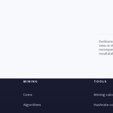
Declinare
ceea ce of
recompens
rezultate
MINING
TOOLS
Coins
Mining calc
Algorithms
Hashrate c