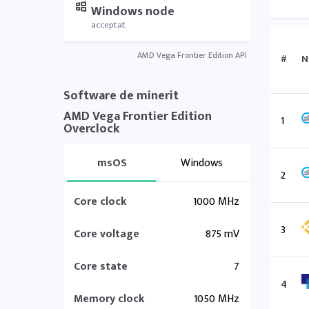
Windows node
acceptat
AMD Vega Frontier Edition API
#
N
Software de minerit
AMD Vega Frontier Edition
1
Overclock
msOS
Windows
2
Core clock
1000 MHz
3
Core voltage
875 mV
Core state
7
4
Memory clock
1050 MHz