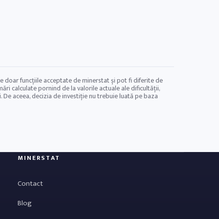
 doar funcțiile acceptate de minerstat și pot fi diferite de
i calculate pornind de la valorile actuale ale dificultății,
De aceea, decizia de investiție nu trebuie luată pe baza
MINERSTAT
Contact
Blog