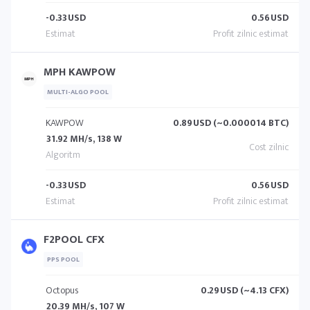
-0.33
USD
0.56
USD
MPH KAWPOW
MULTI-ALGO POOL
KAWPOW
0.89
USD (~0.000014 BTC)
31.92 MH/s, 138 W
-0.33
USD
0.56
USD
F2POOL CFX
PPS POOL
Octopus
0.29
USD (~4.13 CFX)
20.39 MH/s, 107 W