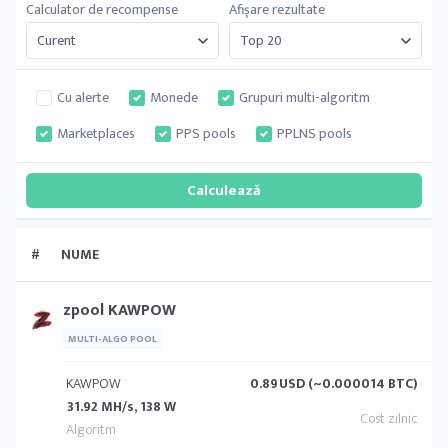
Calculator de recompense
Afișare rezultate
Cu alerte
Monede
Grupuri multi-algoritm
Marketplaces
PPS pools
PPLNS pools
#
NUME
zpool KAWPOW
MULTI-ALGO POOL
KAWPOW
0.89
USD (~0.000014 BTC)
31.92 MH/s, 138 W