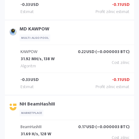
-0.33
USD
-0.11
USD
MD KAWPOW
MULTI-ALGO POOL
KAWPOW
0.22
USD (~0.000003 BTC)
31.92 MH/s, 138 W
-0.33
USD
-0.11
USD
NH BeamHashIII
MARKETPLACE
BeamHashIII
0.17
USD (~0.000003 BTC)
31.69 H/s, 128 W