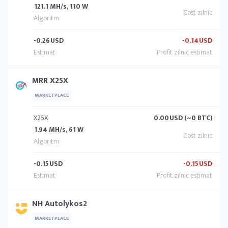
121.1 MH/s, 110 W
-0.26
USD
-0.14
USD
MRR X25X
MARKETPLACE
X25X
0.00
USD (~0 BTC)
1.94 MH/s, 61 W
-0.15
USD
-0.15
USD
NH Autolykos2
MARKETPLACE