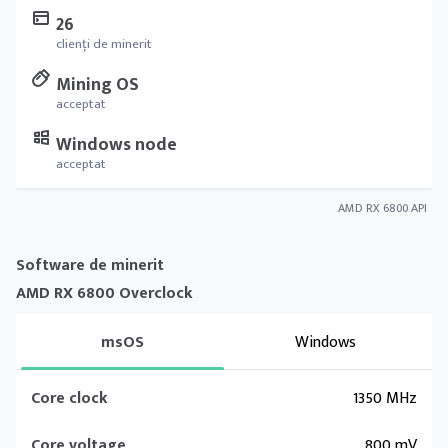
26
clienți de minerit
Mining OS
acceptat
Windows node
acceptat
AMD RX 6800 API
Software de minerit
AMD RX 6800 Overclock
msOS
Windows
Core clock
1350 MHz
Core voltage
800 mV