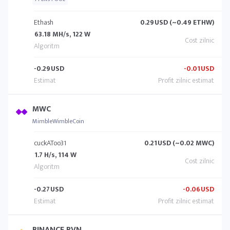
Ethash
0.29
USD (~0.49 ETHW)
63.18 MH/s, 122 W
-0.29
USD
-0.01
USD
MWC
MimbleWimbleCoin
cuckAToo31
0.21
USD (~0.02 MWC)
1.7 H/s, 114 W
-0.27
USD
-0.06
USD
BINANCE RVN