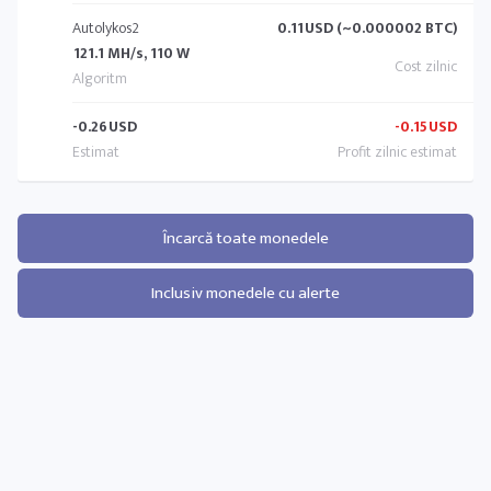
Autolykos2
0.11
USD (~0.000002 BTC)
121.1 MH/s, 110 W
-0.26
USD
-0.15
USD
Încarcă toate monedele
Inclusiv monedele cu alerte