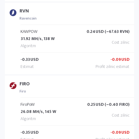
RVN
Ravencoin
KAWPOW
0.24
USD (~67.63 RVN)
31.92 MH/s, 138 W
-0.33
USD
-0.09
USD
FIRO
Firo
FiroPoW
0.25
USD (~0.40 FIRO)
26.08 MH/s, 145 W
-0.35
USD
-0.09
USD