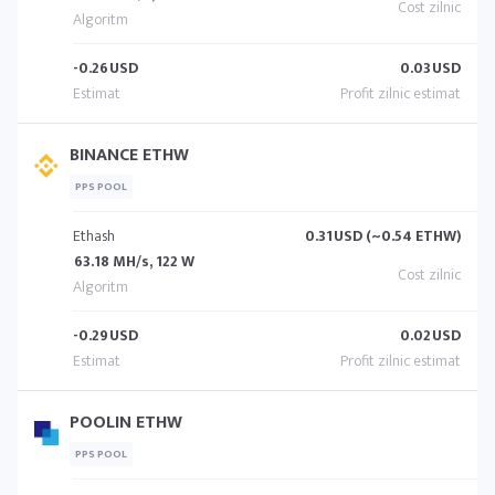
-0.26
USD
0.03
USD
BINANCE ETHW
PPS POOL
Ethash
0.31
USD (~0.54 ETHW)
63.18 MH/s, 122 W
-0.29
USD
0.02
USD
POOLIN ETHW
PPS POOL