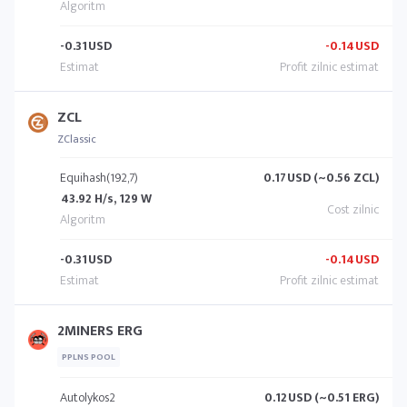
-0.31
USD
-0.14
USD
ZCL
ZClassic
Equihash(192,7)
0.17
USD (~0.56 ZCL)
43.92 H/s, 129 W
-0.31
USD
-0.14
USD
2MINERS ERG
PPLNS POOL
Autolykos2
0.12
USD (~0.51 ERG)