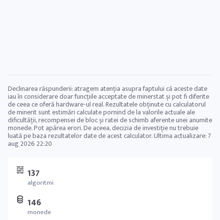
Declinarea răspunderii: atragem atenția asupra faptului că aceste date
iau în considerare doar funcțiile acceptate de minerstat și pot fi diferite
de ceea ce oferă hardware-ul real. Rezultatele obținute cu calculatorul
de minerit sunt estimări calculate pornind de la valorile actuale ale
dificultății, recompensei de bloc și ratei de schimb aferente unei anumite
monede. Pot apărea erori. De aceea, decizia de investiție nu trebuie
luată pe baza rezultatelor date de acest calculator. Ultima actualizare:
7
aug 2026 22:20
137
algoritmi
146
monede