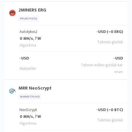
2MINERS ERG
PPLNS POOL
Autolykos2
-
USD (~0 ERG)
0 MH/s, ? W
-
USD
-
USD
MRR NeoScrypt
MARKETPLACE
NeoScrypt
-
USD (~0 BTC)
0 MH/s, ? W