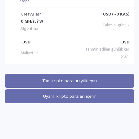
Kaspa
KHeavyHash
-
USD (~0 KAS)
0 MH/s, ? W
-
USD
-
USD
Tüm kripto paraları yükleyin
Uyarılı kripto paraları içerir