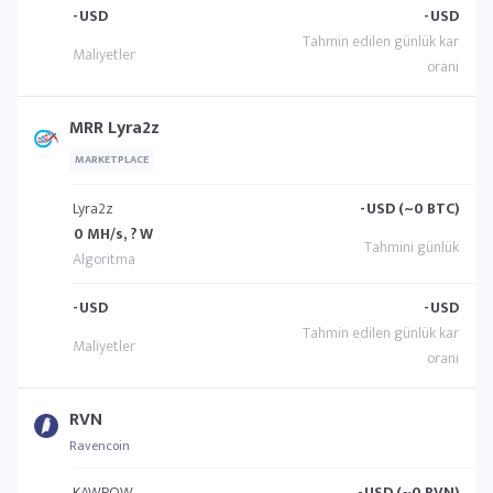
-
USD
-
USD
MRR Lyra2z
MARKETPLACE
Lyra2z
-
USD (~0 BTC)
0 MH/s, ? W
-
USD
-
USD
RVN
Ravencoin
KAWPOW
-
USD (~0 RVN)