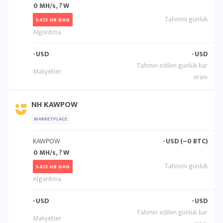
0 MH/s, ? W
5.672 GB DAG
-
USD
-
USD
NH KAWPOW
MARKETPLACE
KAWPOW
-
USD (~0 BTC)
0 MH/s, ? W
5.672 GB DAG
-
USD
-
USD