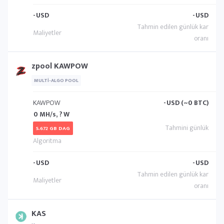
-
USD
-
USD
zpool KAWPOW
MULTI-ALGO POOL
KAWPOW
-
USD (~0 BTC)
0 MH/s, ? W
5.672 GB DAG
-
USD
-
USD
KAS