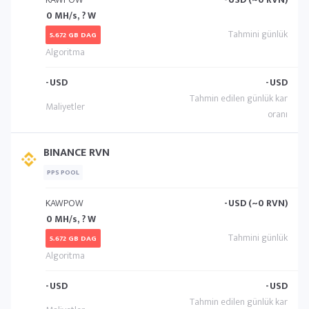
0 MH/s, ? W
5.672 GB DAG
-
USD
-
USD
BINANCE RVN
PPS POOL
KAWPOW
-
USD (~0 RVN)
0 MH/s, ? W
5.672 GB DAG
-
USD
-
USD