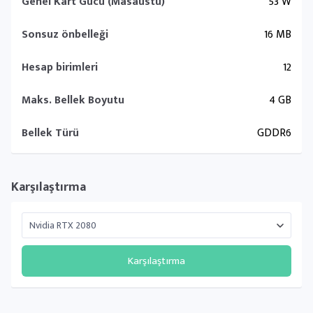
Genel Kart Gücü (Masaüstü)
53 W
Sonsuz önbelleği
16 MB
Hesap birimleri
12
Maks. Bellek Boyutu
4 GB
Bellek Türü
GDDR6
Karşılaştırma
Karşılaştırma