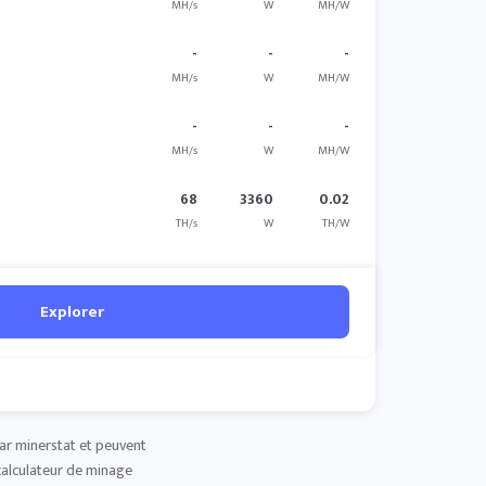
MH/s
W
MH/W
-
-
-
MH/s
W
MH/W
-
-
-
MH/s
W
MH/W
68
3360
0.02
TH/s
W
TH/W
Explorer
par minerstat et peuvent
 calculateur de minage