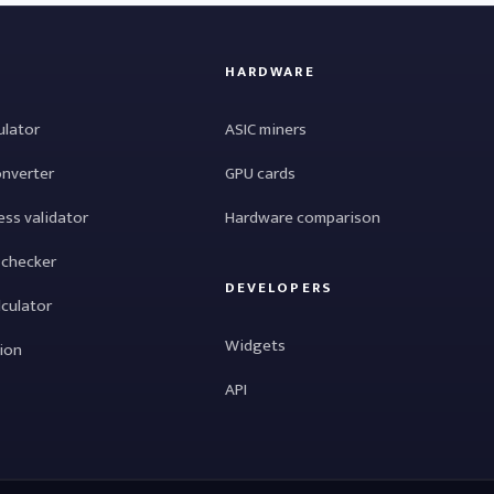
HARDWARE
ulator
ASIC miners
onverter
GPU cards
ess validator
Hardware comparison
 checker
DEVELOPERS
lculator
Widgets
tion
API