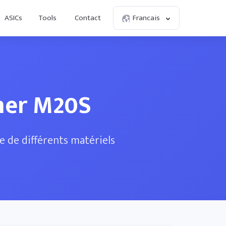
ASICs
Tools
Contact
Francais
ner M20S
e de différents matériels