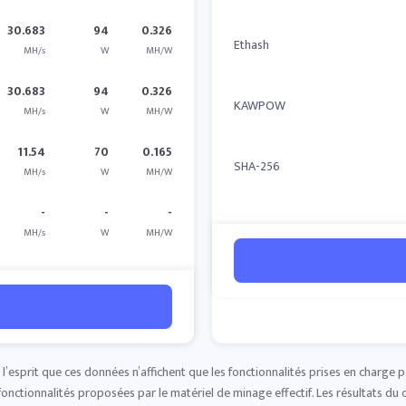
30.683
94
0.326
Ethash
MH/s
W
MH/W
30.683
94
0.326
KAWPOW
MH/s
W
MH/W
11.54
70
0.165
SHA-256
MH/s
W
MH/W
-
-
-
MH/s
W
MH/W
à l’esprit que ces données n’affichent que les fonctionnalités prises en charge 
fonctionnalités proposées par le matériel de minage effectif. Les résultats du