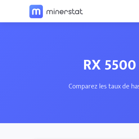
RX 5500
Comparez les taux de has