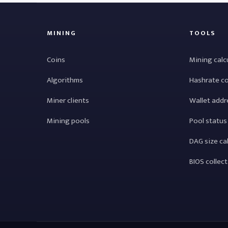
MINING
TOOLS
Coins
Mining calc
Algorithms
Hashrate c
Miner clients
Wallet addr
Mining pools
Pool status
DAG size ca
BIOS collec