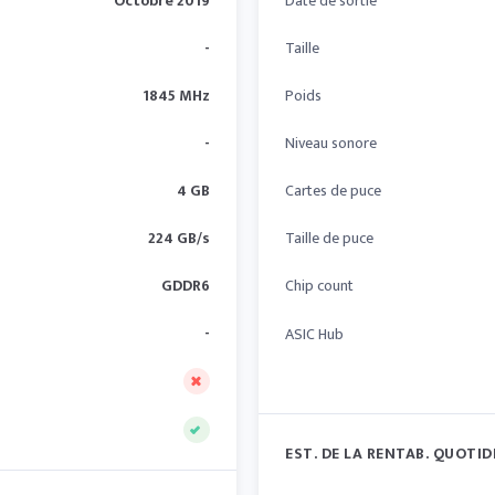
Octobre 2019
Date de sortie
-
Taille
1845 MHz
Poids
-
Niveau sonore
4 GB
Cartes de puce
224 GB/s
Taille de puce
GDDR6
Chip count
-
ASIC Hub
EST. DE LA RENTAB. QUOTID