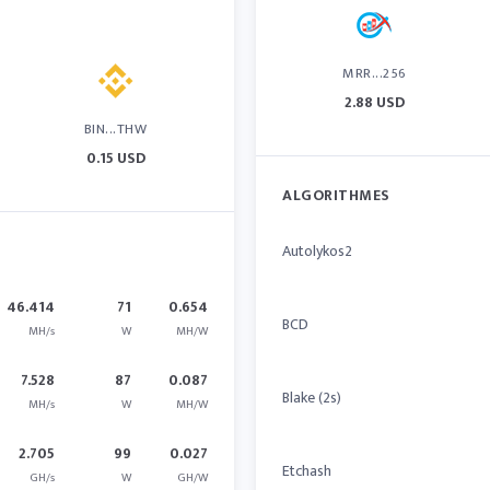
MRR...256
2.88 USD
BIN...THW
0.15 USD
ALGORITHMES
Autolykos2
46.414
71
0.654
BCD
MH/s
W
MH/W
7.528
87
0.087
Blake (2s)
MH/s
W
MH/W
2.705
99
0.027
Etchash
GH/s
W
GH/W