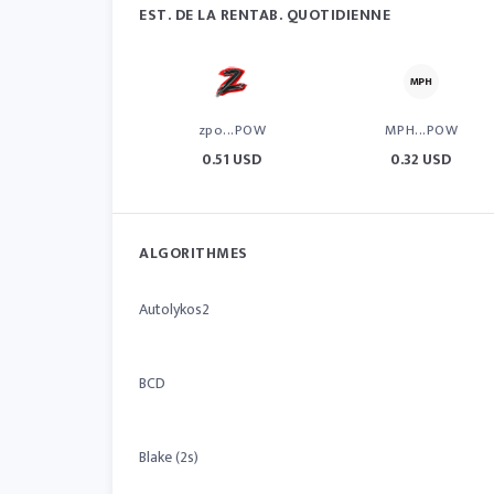
EST. DE LA RENTAB. QUOTIDIENNE
zpo...POW
MPH...POW
0.51 USD
0.32 USD
ALGORITHMES
Autolykos2
BCD
Blake (2s)