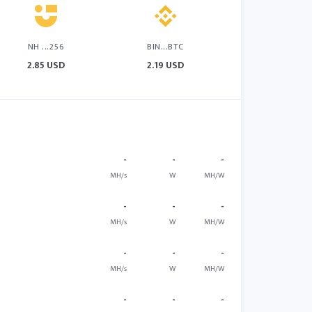
NH ...256
BIN...BTC
2.85 USD
2.19 USD
-
-
-
MH/s
W
MH/W
-
-
-
MH/s
W
MH/W
-
-
-
MH/s
W
MH/W
-
-
-