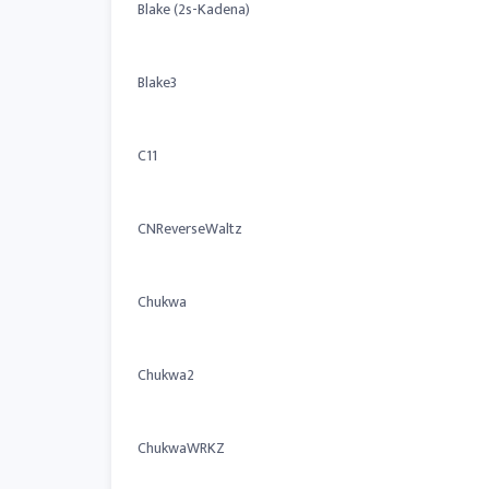
Blake (2s-Kadena)
Blake3
C11
CNReverseWaltz
Chukwa
Chukwa2
ChukwaWRKZ