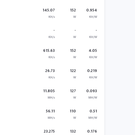
145.07
152
0.954
KH/s
W
KH/W
-
-
-
KH/s
W
KH/W
615.63
152
4.05
KH/s
W
KH/W
26.73
122
0.219
KH/s
W
KH/W
11.805
127
0.093
MH/s
W
MH/W
56.11
110
0.51
MH/s
W
MH/W
23.275
132
0.176