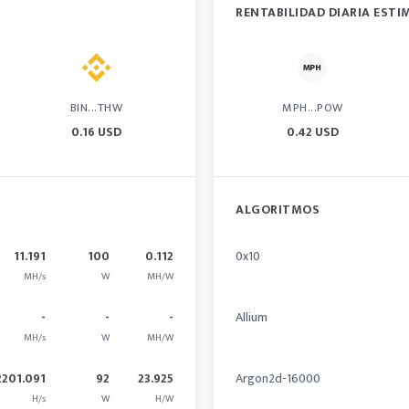
RENTABILIDAD DIARIA EST
BIN...THW
MPH...POW
0.16 USD
0.42 USD
ALGORITMOS
11.191
100
0.112
0x10
MH/s
W
MH/W
-
-
-
Allium
MH/s
W
MH/W
2201.091
92
23.925
Argon2d-16000
H/s
W
H/W