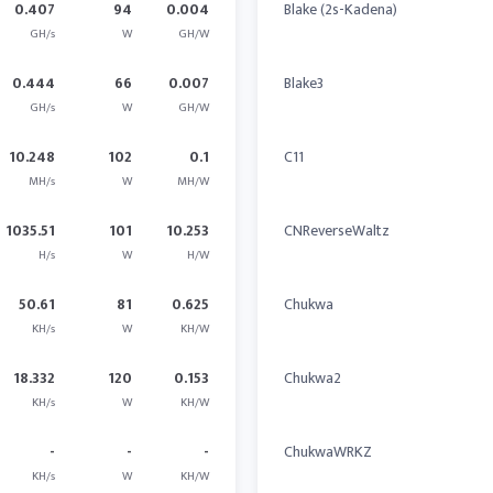
0.407
94
0.004
Blake (2s-Kadena)
GH/s
W
GH/W
0.444
66
0.007
Blake3
GH/s
W
GH/W
10.248
102
0.1
C11
MH/s
W
MH/W
1035.51
101
10.253
CNReverseWaltz
H/s
W
H/W
50.61
81
0.625
Chukwa
KH/s
W
KH/W
18.332
120
0.153
Chukwa2
KH/s
W
KH/W
-
-
-
ChukwaWRKZ
KH/s
W
KH/W