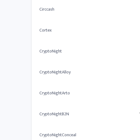
Circcash
Cortex
CryptoNight
CryptoNightAlloy
CryptoNightArto
CryptoNightB2N
CryptoNightConceal