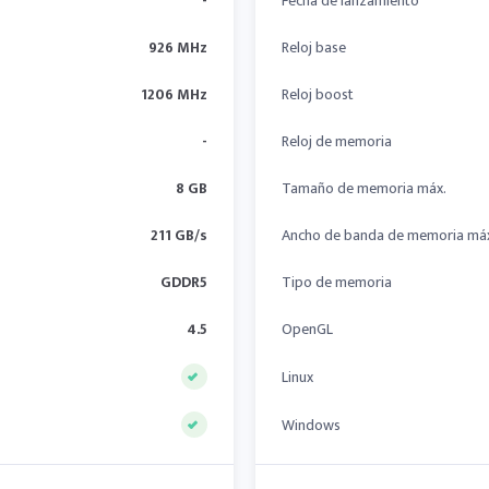
-
Fecha de lanzamiento
926 MHz
Reloj base
1206 MHz
Reloj boost
-
Reloj de memoria
8 GB
Tamaño de memoria máx.
211 GB/s
Ancho de banda de memoria má
GDDR5
Tipo de memoria
4.5
OpenGL
Linux
Windows