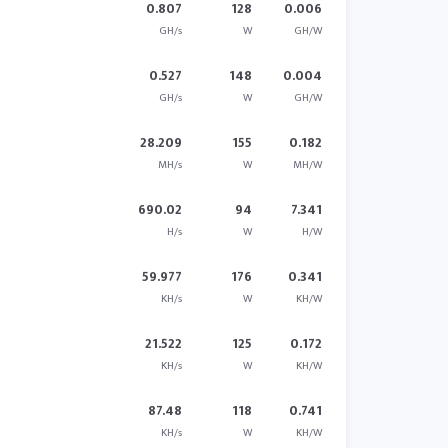
0.807
128
0.006
GH/s
W
GH/W
0.527
148
0.004
GH/s
W
GH/W
28.209
155
0.182
MH/s
W
MH/W
690.02
94
7.341
H/s
W
H/W
59.977
176
0.341
KH/s
W
KH/W
21.522
125
0.172
KH/s
W
KH/W
87.48
118
0.741
KH/s
W
KH/W