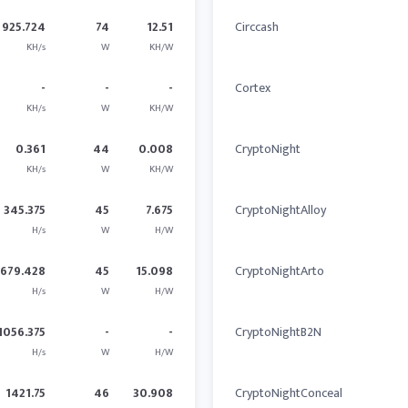
925.724
74
12.51
Circcash
KH/s
W
KH/W
-
-
-
Cortex
KH/s
W
KH/W
0.361
44
0.008
CryptoNight
KH/s
W
KH/W
345.375
45
7.675
CryptoNightAlloy
H/s
W
H/W
679.428
45
15.098
CryptoNightArto
H/s
W
H/W
1056.375
-
-
CryptoNightB2N
H/s
W
H/W
1421.75
46
30.908
CryptoNightConceal