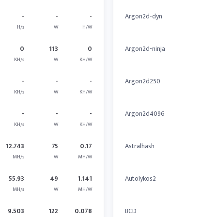
-
-
-
Argon2d-dyn
H/s
W
H/W
0
113
0
Argon2d-ninja
KH/s
W
KH/W
-
-
-
Argon2d250
KH/s
W
KH/W
-
-
-
Argon2d4096
KH/s
W
KH/W
12.743
75
0.17
Astralhash
MH/s
W
MH/W
55.93
49
1.141
Autolykos2
MH/s
W
MH/W
9.503
122
0.078
BCD