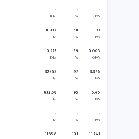
-
-
-
KH/s
W
KH/W
0.037
88
0
H/s
W
H/W
0.275
89
0.003
KH/s
W
KH/W
327.52
97
3.376
H/s
W
H/W
632.68
95
6.66
H/s
W
H/W
-
-
-
H/s
W
H/W
1185.8
101
11.741