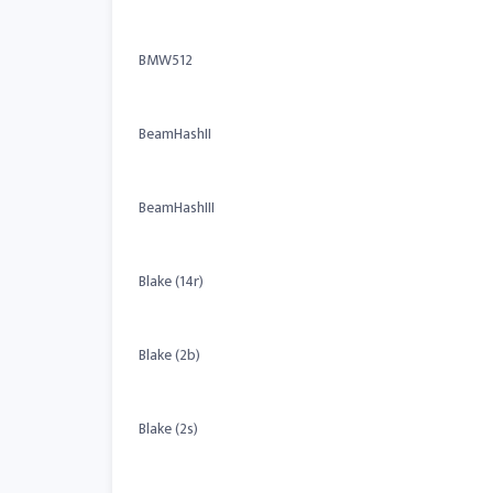
BMW512
BeamHashII
BeamHashIII
Blake (14r)
Blake (2b)
Blake (2s)