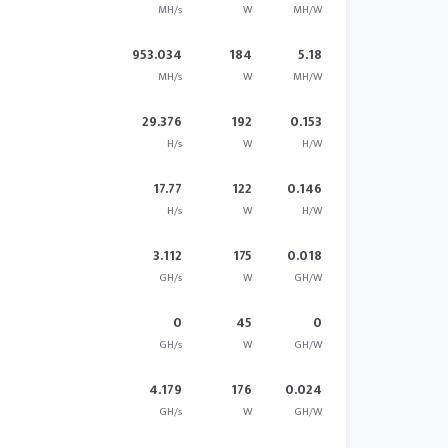
MH/s
W
MH/W
953.034
184
5.18
MH/s
W
MH/W
29.376
192
0.153
H/s
W
H/W
17.77
122
0.146
H/s
W
H/W
3.112
175
0.018
GH/s
W
GH/W
0
45
0
GH/s
W
GH/W
4.179
176
0.024
GH/s
W
GH/W