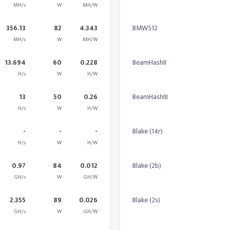
MH/s
W
MH/W
356.13
82
4.343
BMW512
MH/s
W
MH/W
13.694
60
0.228
BeamHashII
H/s
W
H/W
13
50
0.26
BeamHashIII
H/s
W
H/W
-
-
-
Blake (14r)
H/s
W
H/W
0.97
84
0.012
Blake (2b)
GH/s
W
GH/W
2.355
89
0.026
Blake (2s)
GH/s
W
GH/W