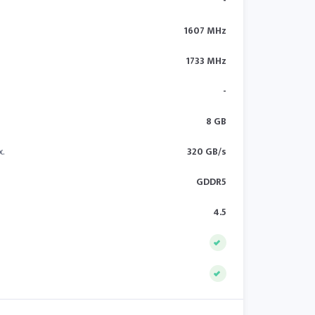
-
1607 MHz
1733 MHz
-
8 GB
x.
320 GB/s
GDDR5
4.5