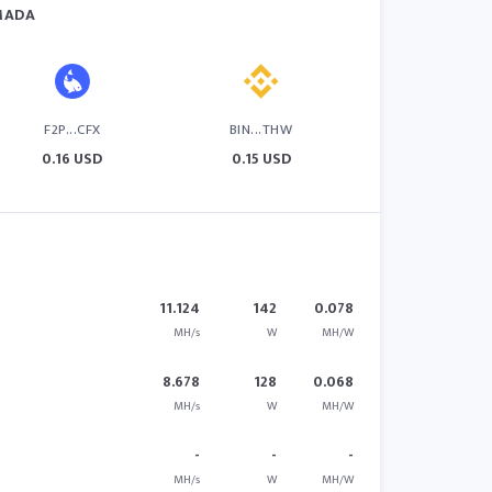
IMADA
F2P...CFX
BIN...THW
0.16 USD
0.15 USD
11.124
142
0.078
MH/s
W
MH/W
8.678
128
0.068
MH/s
W
MH/W
-
-
-
MH/s
W
MH/W