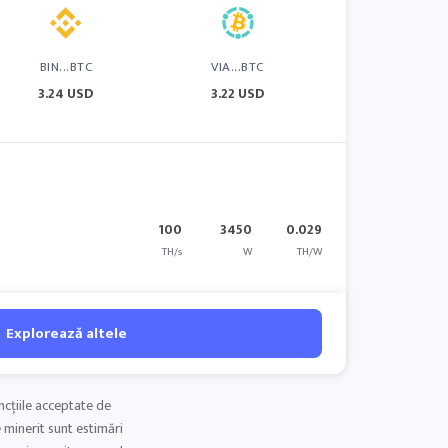
BIN...BTC
VIA...BTC
3.24 USD
3.22 USD
100
3450
0.029
TH/s
W
TH/W
Explorează altele
ncțiile acceptate de
e minerit sunt estimări