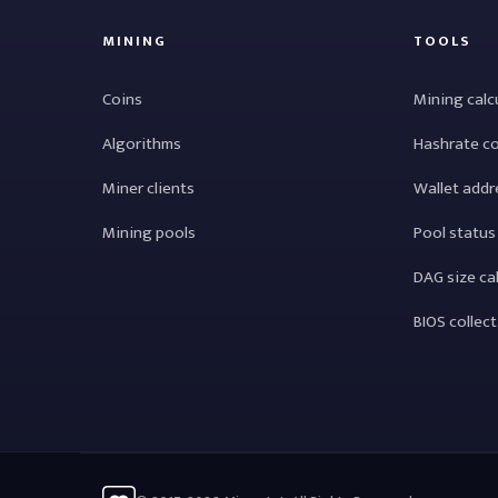
MINING
TOOLS
Coins
Mining calc
Algorithms
Hashrate c
Miner clients
Wallet addr
Mining pools
Pool status
DAG size ca
BIOS collec