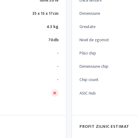
iulie 2018
Data lansării
35 x 13 x 17cm
Dimensiune
4.5 kg
Greutate
70db
Nivel de zgomot
-
Plăci chip
-
Dimensiune chip
-
Chip count
ASIC Hub
PROFIT ZILNIC ESTIMAT