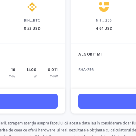
BIN...BTC
NH ...256
0.52 USD
4.61 USD
ALGORITMI
16
1400
0.011
SHA-256
TH/s
W
TH/W
rii: atragem atenția asupra faptului că aceste date iau în considerare doar fu
ferite de ceea ce oferă hardware-ul real. Rezultatele obținute cu calculatorul d