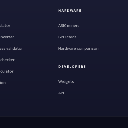
HARDWARE
ulator
ASIC miners
onverter
GPU cards
ess validator
Hardware comparison
 checker
DEVELOPERS
lculator
Widgets
tion
API