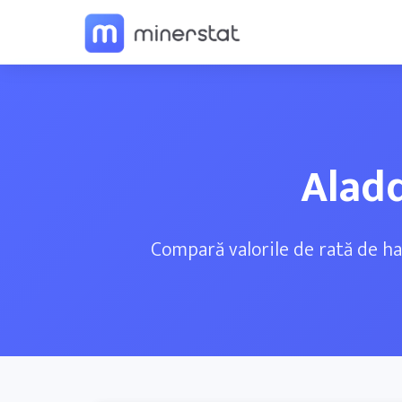
Aladd
Compară valorile de rată de h