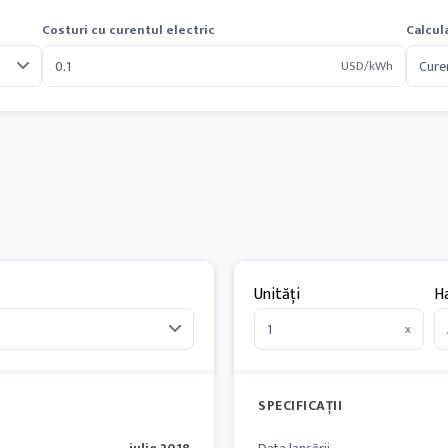
Costuri cu curentul electric
Calcul
USD/kWh
Unități
H
x
SPECIFICAȚII