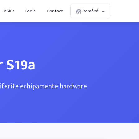
ASICs
Tools
Contact
Română
r S19a
 diferite echipamente hardware