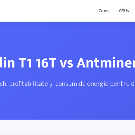
Coins
GPUs
in T1 16T vs Antmine
ash, profitabilitate și consum de energie pentru