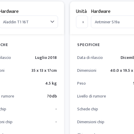
Hardware
Unità
Hardware
x
ICHE
SPECIFICHE
ilascio
Luglio 2018
Data di rilascio
Dicemb
oni
35 x 13 x 17cm
Dimensioni
40.0 x 19.5 x
4.5 kg
Peso
di rumore
70db
Livello di rumore
chip
-
Schede chip
ni chip
-
Dimensioni chip