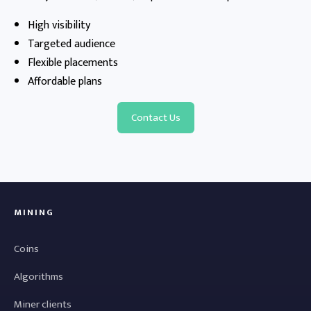
High visibility
Targeted audience
Flexible placements
Affordable plans
Contact Us
MINING
Coins
Algorithms
Miner clients