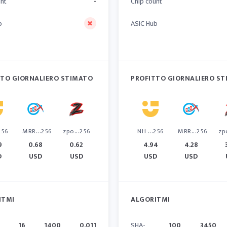
unt
-
Chip count
b
ASIC Hub
TTO GIORNALIERO STIMATO
PROFITTO GIORNALIERO S
256
MRR...256
zpo...256
NH ...256
MRR...256
zp
9
0.68
0.62
4.94
4.28
D
USD
USD
USD
USD
ITMI
ALGORITMI
16
1400
0.011
SHA-
100
3450