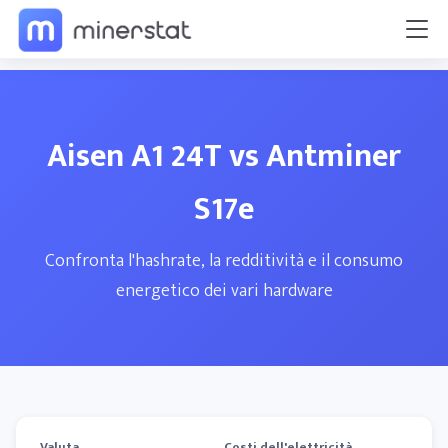
Aisen A1 24T vs Antminer
S17e
Confronta l'hashrate, la redditività e il consumo
energetico dei vari hardware
Valuta
Costi dell'elettricità