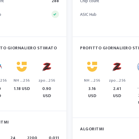
unt
288
Chip count
b
ASIC Hub
TTO GIORNALIERO STIMATO
PROFITTO GIORNALIERO S
.256
NH ...256
zpo...256
NH ...256
zpo...256
.
0
1.18 USD
0.90
3.16
2.41
D
USD
USD
USD
ITMI
ALGORITMI
24
2200
0.011