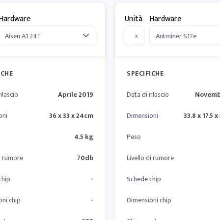
Hardware
Unità
Hardware
x
ICHE
SPECIFICHE
ilascio
Aprile 2019
Data di rilascio
Novemb
oni
36 x 33 x 24cm
Dimensioni
33.8 x 17.5 
4.5 kg
Peso
di rumore
70db
Livello di rumore
chip
-
Schede chip
ni chip
-
Dimensioni chip