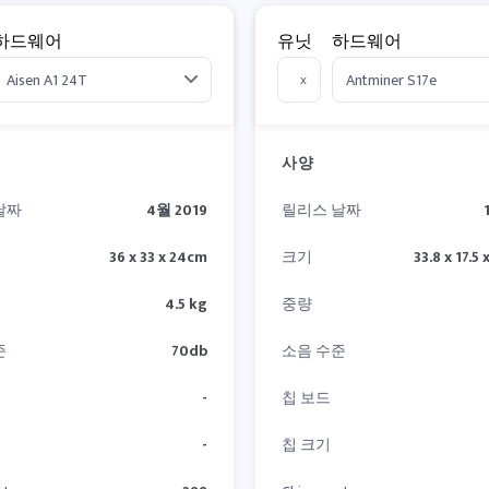
하드웨어
유닛
하드웨어
x
사양
날짜
4월 2019
릴리스 날짜
36 x 33 x 24cm
크기
33.8 x 17.5
4.5 kg
중량
준
70db
소음 수준
-
칩 보드
-
칩 크기