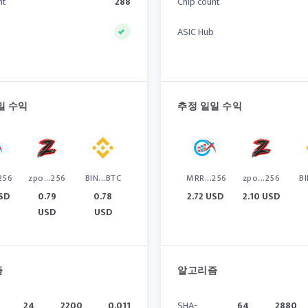
nt
288
Chip count
ASIC Hub
일 수익
추정 일일 수익
256
zpo...256
BIN...BTC
MRR...256
zpo...256
BI
USD
0.79
0.78
2.72 USD
2.10 USD
USD
USD
즘
알고리즘
24
2200
0.011
SHA-
64
2880