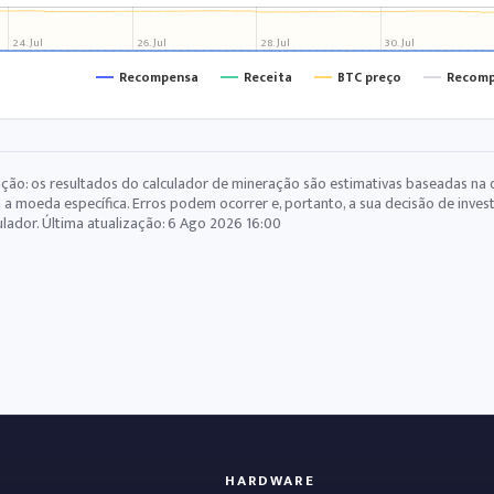
24. Jul
26. Jul
28. Jul
30. Jul
Recompensa
Receita
BTC preço
Recomp
ção: os resultados do calculador de mineração são estimativas baseadas na 
 a moeda específica. Erros podem ocorrer e, portanto, a sua decisão de inve
ulador. Última atualização:
6 Ago 2026 16:00
HARDWARE