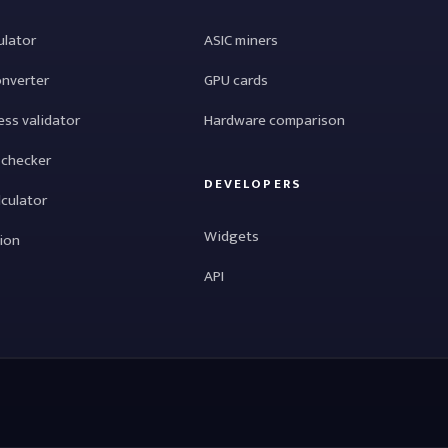
ulator
ASIC miners
onverter
GPU cards
ess validator
Hardware comparison
 checker
DEVELOPERS
lculator
Widgets
tion
API