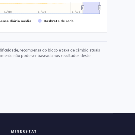
1. Aug
3. Aug
5. Aug
ensa diária média
Hashrate de rede
dificuldade, recompensa do bloco e taxa de câmbio atuais
stimento não pode ser baseada nos resultados deste
MINERSTAT