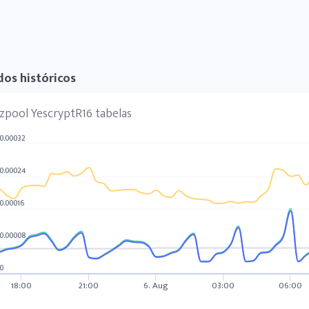
os históricos
zpool YescryptR16 tabelas
0.00032
0.00024
0.00016
0.00008
0
18:00
21:00
6. Aug
03:00
06:00