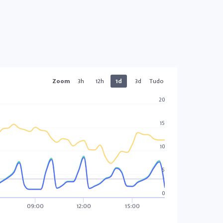
Zoom
3h
12h
1d
3d
Tudo
20
15
10
5
0
09:00
12:00
15:00