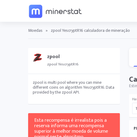
Moedas
»
zpool YescryptR16 calculadora de mineração
zpool
zpool YescryptR16
Ca
zpool is multi pool where you can mine
Esti
different coins on algorithm YescryptR16. Data
provided by the zpool API.
Ha
Esta recompensa é irrealista pois a
reserva informa uma recompensa
P
superior à melhor moeda de volume
normal neste algoritmo.