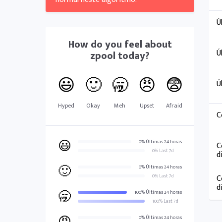
Ú
How do you feel about
Ú
zpool
today?
😃
🙂
🥱
😠
😨
Ú
Hyped
Okay
Meh
Upset
Afraid
C
😃
0% Últimas 24 horas
C
0% Last 7d
d
🙂
0% Últimas 24 horas
0% Last 7d
C
d
🥱
100% Últimas 24 horas
100% Last 7d
0% Últimas 24 horas