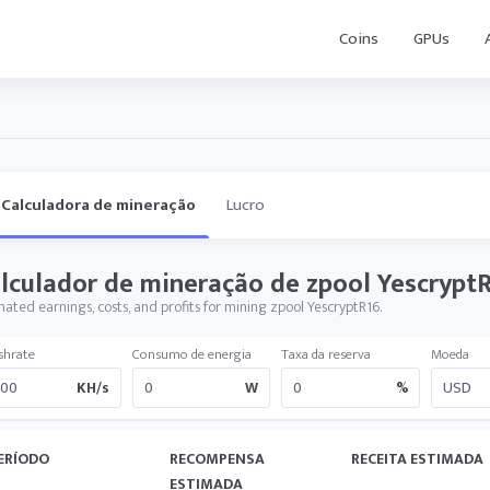
Coins
GPUs
Calculadora de mineração
Lucro
lculador de mineração de zpool Yescrypt
mated earnings, costs, and profits for mining zpool YescryptR16.
shrate
Consumo de energia
Taxa da reserva
Moeda
KH/s
W
%
ERÍODO
RECOMPENSA
RECEITA ESTIMADA
ESTIMADA