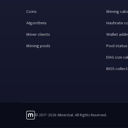
Coins
Mining calc
Algorithms
Hashrate c
Miner clients
Wallet addr
Mining pools
Pool status
DAG size ca
BIOS collec
© 2017-2026 Minerstat. All Rights Reserved.