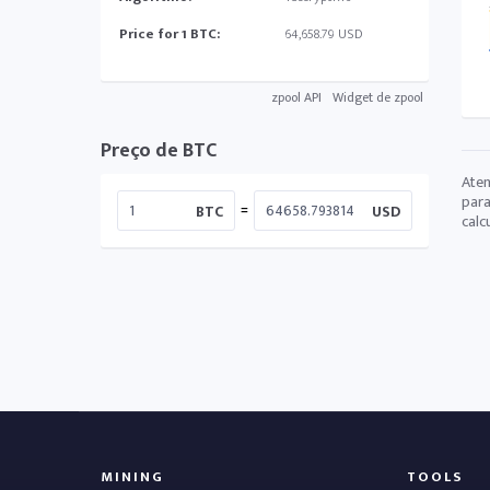
Price for 1 BTC:
64,658.79 USD
zpool API
Widget de zpool
Preço de BTC
Aten
para
=
BTC
USD
calc
MINING
TOOLS