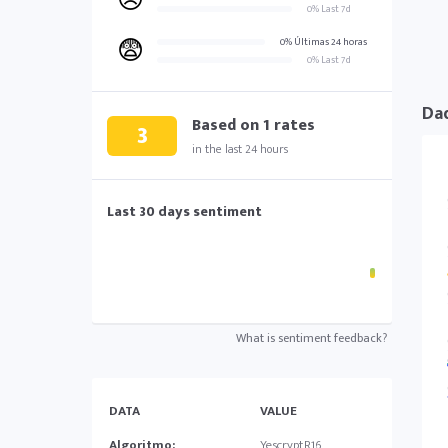
😠
0% Last 7d
😨
0% Últimas 24 horas
0% Last 7d
Dad
Based on
1
rates
3
in the last 24 hours
Last 30 days sentiment
What is sentiment feedback?
DATA
VALUE
Algoritmo:
YescryptR16