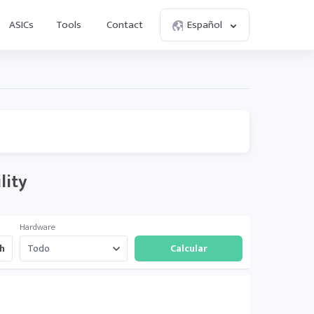
ASICs
Tools
Contact
Español
lity
Hardware
h