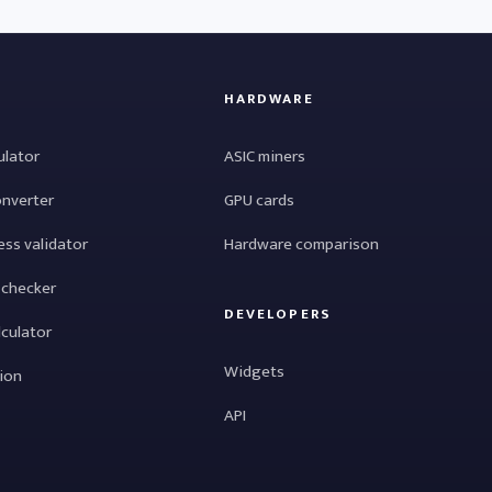
HARDWARE
ulator
ASIC miners
onverter
GPU cards
ess validator
Hardware comparison
 checker
DEVELOPERS
lculator
Widgets
tion
API