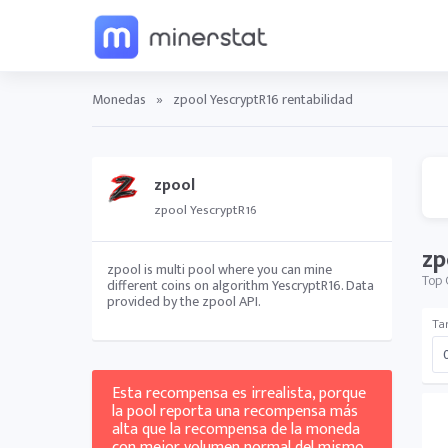
Monedas
»
zpool YescryptR16 rentabilidad
zpool
zpool YescryptR16
zp
zpool is multi pool where you can mine
Top 
different coins on algorithm YescryptR16. Data
provided by the zpool API.
Tar
Esta recompensa es irrealista, porque
la pool reporta una recompensa más
alta que la recompensa de la moneda
con mejor volumen normal del mismo