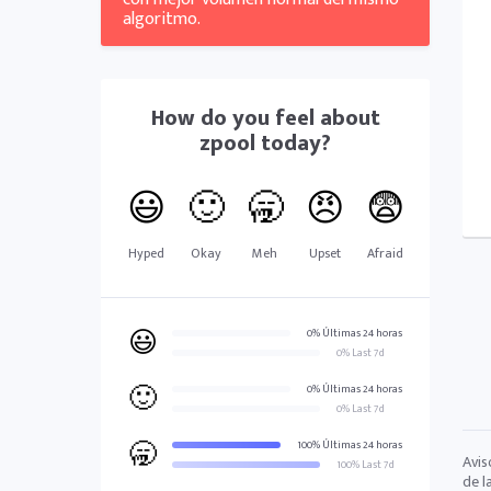
algoritmo.
How do you feel about
zpool
today?
😃
🙂
🥱
😠
😨
Hyped
Okay
Meh
Upset
Afraid
😃
0% Últimas 24 horas
0% Last 7d
🙂
0% Últimas 24 horas
0% Last 7d
🥱
100% Últimas 24 horas
Avis
100% Last 7d
de l