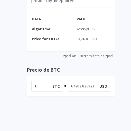
provided by the zpool API.
DATA
VALUE
Algoritmo:
YescryptR16
Price for 1 BTC:
64,912.83 USD
zpool API
Herramienta de zpool
Precio de BTC
=
BTC
USD