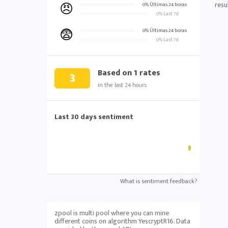
😠
resu
0% Últimas 24 horas
0% Last 7d
😨
0% Últimas 24 horas
0% Last 7d
Based on
1
rates
3
in the last 24 hours
Last 30 days sentiment
What is sentiment feedback?
zpool is multi pool where you can mine
different coins on algorithm YescryptR16. Data