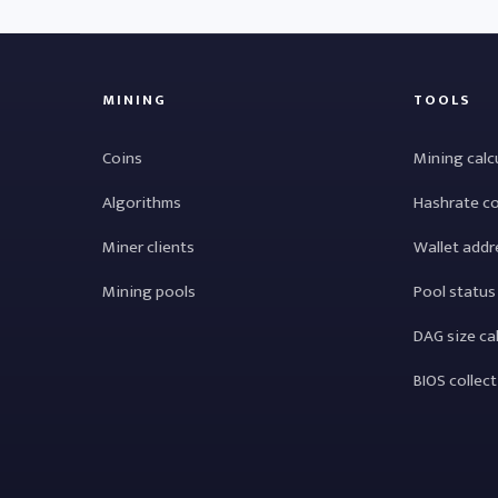
MINING
TOOLS
Coins
Mining calc
Algorithms
Hashrate c
Miner clients
Wallet addr
Mining pools
Pool status
DAG size ca
BIOS collec