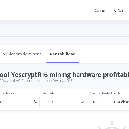
Coins
GPUs
Calculadora de minería
Rentabilidad
ool YescryptR16 mining hardware profitabi
GPUs and ASICs for mining zpool YescryptR16.
ifa de pool
Moneda
Costos de electricidad
%
USD/kW