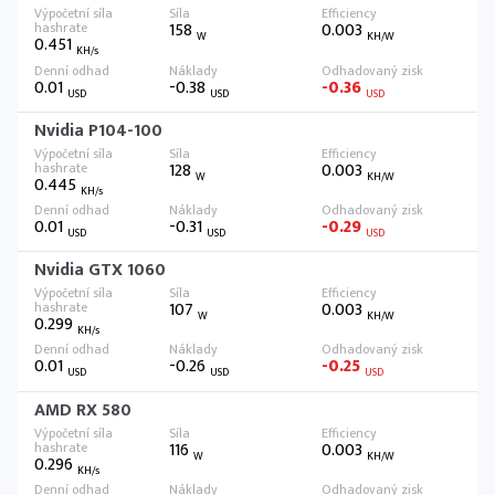
158
0.003
W
KH/W
0.451
KH/s
0.01
-0.38
-0.36
USD
USD
USD
Nvidia P104-100
128
0.003
W
KH/W
0.445
KH/s
0.01
-0.31
-0.29
USD
USD
USD
Nvidia GTX 1060
107
0.003
W
KH/W
0.299
KH/s
0.01
-0.26
-0.25
USD
USD
USD
AMD RX 580
116
0.003
W
KH/W
0.296
KH/s