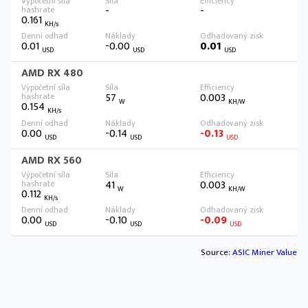
-
-
0.161
KH/s
0.01
-0.00
0.01
USD
USD
USD
AMD RX 480
57
0.003
W
KH/W
0.154
KH/s
0.00
-0.14
-0.13
USD
USD
USD
AMD RX 560
41
0.003
W
KH/W
0.112
KH/s
0.00
-0.10
-0.09
USD
USD
USD
Source:
ASIC Miner Value