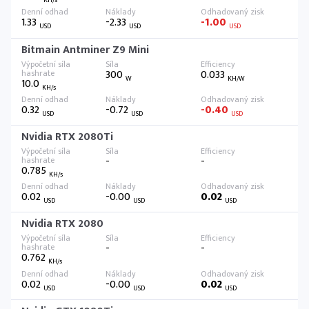
KH/s
1.33
-2.33
-1.00
USD
USD
USD
Bitmain Antminer Z9 Mini
300
0.033
W
KH/W
10.0
KH/s
0.32
-0.72
-0.40
USD
USD
USD
Nvidia RTX 2080Ti
-
-
0.785
KH/s
0.02
-0.00
0.02
USD
USD
USD
Nvidia RTX 2080
-
-
0.762
KH/s
0.02
-0.00
0.02
USD
USD
USD