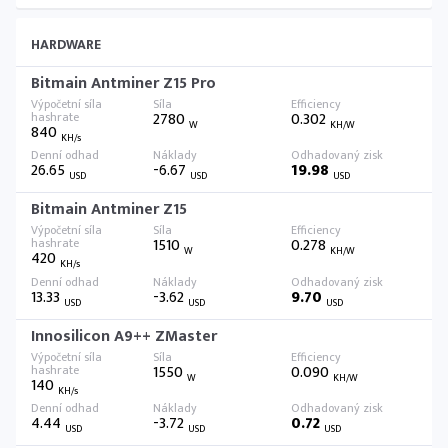
HARDWARE
Bitmain Antminer Z15 Pro
2780
0.302
W
KH/W
840
KH/s
26.65
-6.67
19.98
USD
USD
USD
Bitmain Antminer Z15
1510
0.278
W
KH/W
420
KH/s
13.33
-3.62
9.70
USD
USD
USD
Innosilicon A9++ ZMaster
1550
0.090
W
KH/W
140
KH/s
4.44
-3.72
0.72
USD
USD
USD