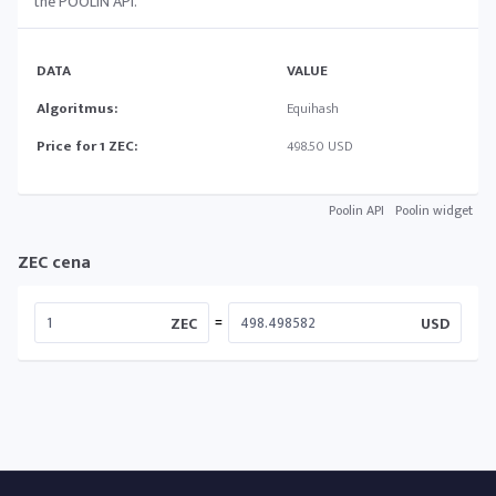
the POOLIN API.
DATA
VALUE
Algoritmus:
Equihash
Price for 1 ZEC:
498.50 USD
Poolin API
Poolin widget
ZEC cena
=
ZEC
USD