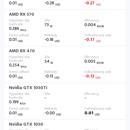
0.01
-0.28
-0.27
USD
USD
USD
AMD RX 570
73
0.004
W
KH/W
0.286
KH/s
0.01
-0.18
-0.17
USD
USD
USD
AMD RX 470
54
0.005
W
KH/W
0.254
KH/s
0.01
-0.13
-0.12
USD
USD
USD
Nvidia GTX 1050Ti
-
-
0.199
KH/s
0.01
-0.00
0.01
USD
USD
USD
Nvidia GTX 1050