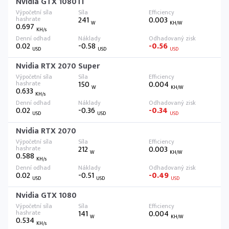
Nvidia GTX 1080Ti
241
0.003
W
KH/W
0.697
KH/s
0.02
-0.58
-0.56
USD
USD
USD
Nvidia RTX 2070 Super
150
0.004
W
KH/W
0.633
KH/s
0.02
-0.36
-0.34
USD
USD
USD
Nvidia RTX 2070
212
0.003
W
KH/W
0.588
KH/s
0.02
-0.51
-0.49
USD
USD
USD
Nvidia GTX 1080
141
0.004
W
KH/W
0.534
KH/s