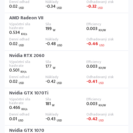
0.02
-0.34
-0.32
USD
USD
USD
AMD Radeon VII
199
0.003
W
KH/W
0.534
KH/s
0.02
-0.48
-0.46
USD
USD
USD
Nvidia RTX 2060
177
0.003
W
KH/W
0.501
KH/s
0.02
-0.42
-0.41
USD
USD
USD
Nvidia GTX 1070Ti
181
0.003
W
KH/W
0.466
KH/s
0.01
-0.43
-0.42
USD
USD
USD
Nvidia GTX 1070