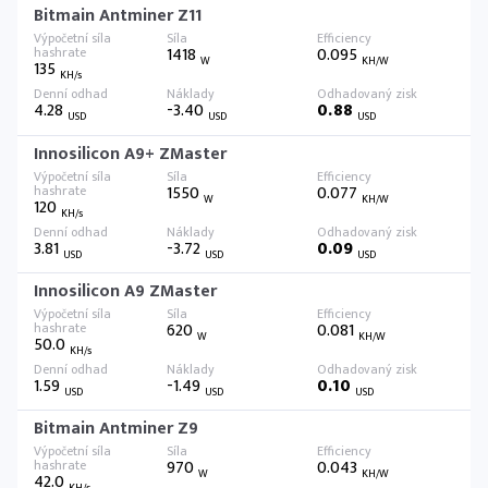
Bitmain Antminer Z11
1418
0.095
W
KH/W
135
KH/s
4.28
-3.40
0.88
USD
USD
USD
Innosilicon A9+ ZMaster
1550
0.077
W
KH/W
120
KH/s
3.81
-3.72
0.09
USD
USD
USD
Innosilicon A9 ZMaster
620
0.081
W
KH/W
50.0
KH/s
1.59
-1.49
0.10
USD
USD
USD
Bitmain Antminer Z9
970
0.043
W
KH/W
42.0