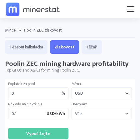
Mince
»
Poolin ZEC ziskovost
Těžební kalkulačka
Ziskovost
Těžaři
Poolin ZEC mining hardware profitability
Top GPUs and ASICs for mining Poolin ZEC.
Poplatek za pool
Měna
%
Náklady na elektřinu
Hardware
USD/kWh