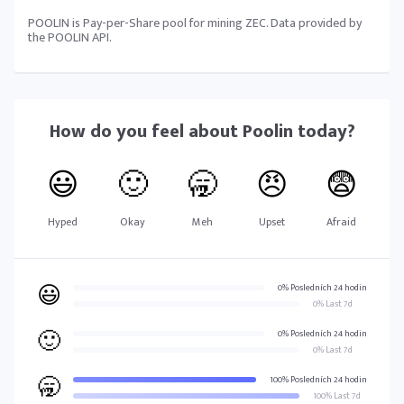
POOLIN is Pay-per-Share pool for mining ZEC. Data provided by
the POOLIN API.
How do you feel about
Poolin
today?
😃
🙂
🥱
😠
😨
Hyped
Okay
Meh
Upset
Afraid
😃
0% Posledních 24 hodin
0% Last 7d
🙂
0% Posledních 24 hodin
0% Last 7d
🥱
100% Posledních 24 hodin
100% Last 7d