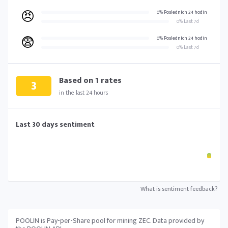
😠
0% Posledních 24 hodin
0% Last 7d
😨
0% Posledních 24 hodin
0% Last 7d
Based on
1
rates
3
in the last 24 hours
Last 30 days sentiment
What is sentiment feedback?
POOLIN is Pay-per-Share pool for mining ZEC. Data provided by