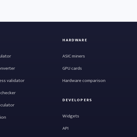
HARDWARE
ulator
ASIC miners
onverter
GPU cards
ess validator
Hardware comparison
 checker
DEVELOPERS
lculator
Widgets
tion
API