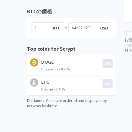
BTCの価格
=
BTC
USD
お
ー
Top coins for Scrypt
月 2
DOGE
0%
Dogecoin - 2.9 PH/s
LTC
0%
Litecoin - 2 TH/s
Disclaimer: Coins are ordered and displayed by
network hashrate.