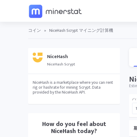
コイン
»
NiceHash Scrypt マイニング計算機
NiceHash
NiceHash Scrypt
N
NiceHash is a marketplace where you can rent
Esti
rig or hashrate for mining Scrypt. Data
provided by the NiceHash API.
ハ
How do you feel about
NiceHash
today?