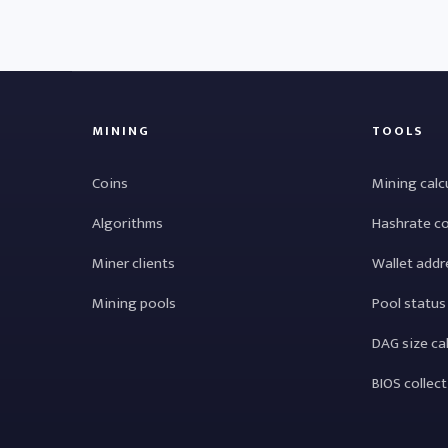
MINING
TOOLS
Coins
Mining calc
Algorithms
Hashrate c
Miner clients
Wallet addr
Mining pools
Pool status
DAG size ca
BIOS collec