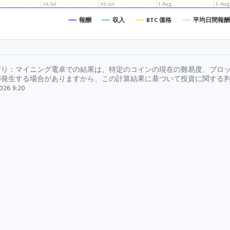
28. Jul
30. Jul
1. Aug
3. Au
報酬
収入
BTC 価格
平均日間報酬
断り：マイニング電卓での結果は、特定のコインの現在の難易度、ブロ
が発生する場合がありますから、この計算結果に基づいて投資に関する判
026 9:20