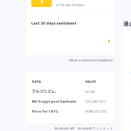
3
in the last 24 hours
Last 30 days sentiment
過
What is sentiment feedback?
DATA
VALUE
アルゴリズム:
Scrypt
NH Scrypt pool hashrate
226.2481 TH/s
Price for 1 BTC:
64,892.02 USD
NiceHash API
NiceHashウィジェット