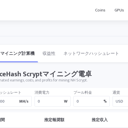
Coins
GPUs
マイニング計算機
収益性
ネットワークハッシュレート
iceHash Scryptマイニング電卓
mated earnings, costs, and profits for mining NH Scrypt.
ッシュレート
消費電力
プール料金
通貨
MH/s
W
%
期間
推定報奨額
推定収入