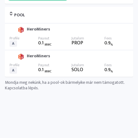
POOL
HeroMiners
0.1
PROP
0.9
A
MWC
%
HeroMiners
0.1
SOLO
0.9
A
MWC
%
Mondja meg nekünk, ha a pool-ok bármelyike már nem támogatott.
Kapcsolatba lépés
.