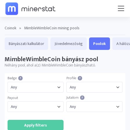
Coinok
»
MimbleWimbleCoin mining pools
Bányászati kalkulátor
Jövedelmezőség
Poolok
A hálóz
MimbleWimbleCoin bányász ​​pool
Néhány pool, ahol a(z) MimbleWimbleCoin bányászható.
Badge
Profile
?
?
Jutalom
Payout
?
Apply filters