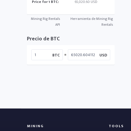
Price for 1 BTC:
65,020.60 USD
Mining Rig Rentals
Herramienta de Mining Rig
API
Rentals
Precio de BTC
=
BTC
USD
MINING
TOOLS