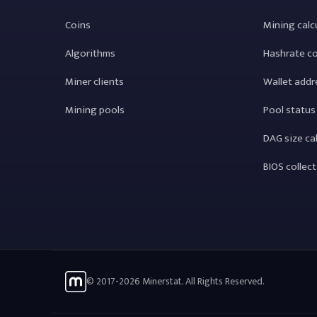
Coins
Mining calc
Algorithms
Hashrate c
Miner clients
Wallet addr
Mining pools
Pool status
DAG size ca
BIOS collec
© 2017-2026 Minerstat. All Rights Reserved.