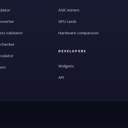
ulator
ASIC miners
onverter
GPU cards
ess validator
Hardware comparison
 checker
DEVELOPERS
lculator
Widgets
tion
API