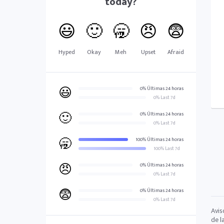
today?
😃
🙂
🥱
😠
😨
Hyped
Okay
Meh
Upset
Afraid
😃
0% Últimas 24 horas
0% Last 7d
🙂
0% Últimas 24 horas
0% Last 7d
🥱
100% Últimas 24 horas
100% Last 7d
😠
0% Últimas 24 horas
0% Last 7d
😨
0% Últimas 24 horas
0% Last 7d
Avis
de l