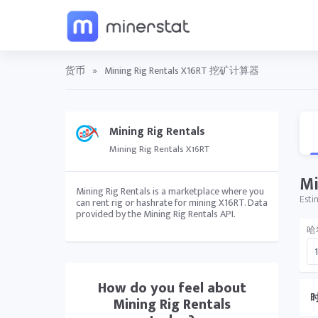
货币
»
Mining Rig Rentals X16RT 挖矿计算器
Mining Rig Rentals
Mining Rig Rentals X16RT
M
Mining Rig Rentals is a marketplace where you
Esti
can rent rig or hashrate for mining X16RT. Data
provided by the Mining Rig Rentals API.
哈
How do you feel about
Mining Rig Rentals