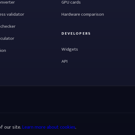
onverter
GPU cards
ess validator
Hardware comparison
 checker
DEVELOPERS
lculator
Widgets
tion
API
f our site.
Learn more about cookies
.