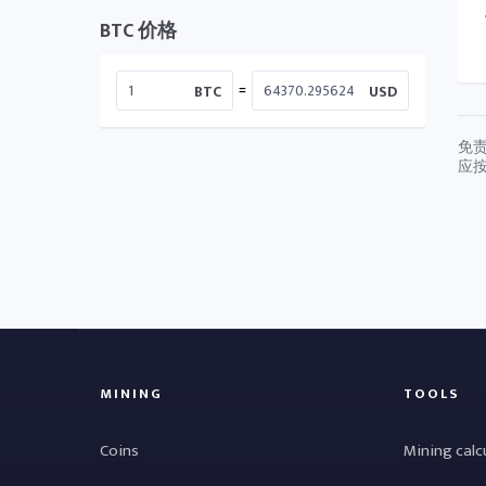
BTC 价格
=
BTC
USD
免
应
MINING
TOOLS
Coins
Mining calc