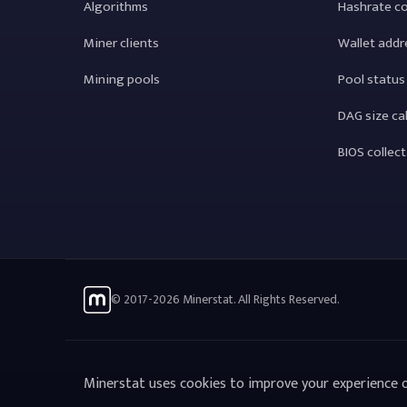
Algorithms
Hashrate c
Miner clients
Wallet addr
Mining pools
Pool status
DAG size ca
BIOS collec
© 2017-2026 Minerstat. All Rights Reserved.
Minerstat uses cookies to improve your experience o