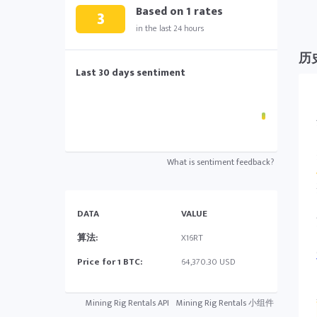
Based on
1
rates
3
in the last 24 hours
历
Last 30 days sentiment
What is sentiment feedback?
DATA
VALUE
算法:
X16RT
Price for 1 BTC:
64,370.30 USD
Mining Rig Rentals API
Mining Rig Rentals 小组件